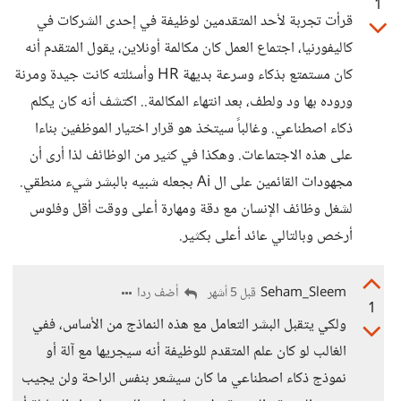
1
قرأت تجربة لأحد المتقدمين لوظيفة في إحدى الشركات في
كاليفورنيا، اجتماع العمل كان مكالمة أونلاين، يقول المتقدم أنه
كان مستمتع بذكاء وسرعة بديهة HR وأسئلته كانت جيدة ومرنة
وروده بها ود ولطف، بعد انتهاء المكالمة.. اكتشف أنه كان يكلم
ذكاء اصطناعي. وغالباً سيتخذ هو قرار اختيار الموظفين بناءا
على هذه الاجتماعات. وهكذا في كثير من الوظائف لذا أرى أن
مجهودات القائمين على ال Ai بجعله شبيه بالبشر شيء منطقي.
لشغل وظائف الإنسان مع دقة ومهارة أعلى ووقت أقل وفلوس
أرخص وبالتالي عائد أعلى بكثير.
Seham_Sleem
أضف ردا
قبل 5 أشهر
1
ولكي يتقبل البشر التعامل مع هذه النماذج من الأساس، ففي
الغالب لو كان علم المتقدم للوظيفة أنه سيجريها مع آلة أو
نموذج ذكاء اصطناعي ما كان سيشعر بنفس الراحة ولن يجيب