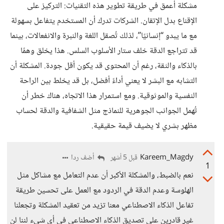
مشكلة أعمق في طريقة تطوير هذه التقنيات: التركيز على
الإقناع بدل الإتقان. الشركات تدرك أن المستخدم يتفاعل بسهولة
مع ما يبدو “إنسانيًا”، لذلك تُصقل اللغة والنبرة والانفعالات، بينما
قد تتراجع الدقة خلف ستار الأسلوب السلس. هذا يخلق وهمًا
بالذكاء والثقة، رغم أن المحتوى قد يكون أقل جودة. المشكلة أن
التشابه مع البشر لا يعني أداءً أفضل، بل قد يخلط بين الراحة
النفسية والموثوقية. ومع استمرار هذا الاتجاه، هناك خطر أن
تُهمل الجوانب الجوهرية للنماذج مثل الشفافية والدقة لحساب
مظهر بشري لا يضيف قيمة حقيقية.
Kareem_Magdy
أضف ردا
قبل 5 أشهر
1
نعم بالضبط، والمشكلة الأكبر أن عدم التعامل مع مشاكل مثل
الهلوسة وعدم الدقة في الردود مع العمل على تحسين طريقة
تفاعل الذكاء الاصطناعي معنا تزيد من تعقيد المشكلة وتجعلنا
غير قادرين على تصديق الذكاء الاصطناعي في أي شيء لننا لن