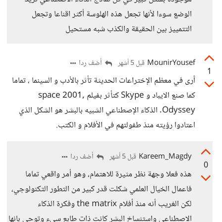
الوضع سوءا لأنها تجعل هذه الهلوسة أكثر اقناعا وتجعل
التتمييز بين الحقيقة والكذب شبه مستحيل
MounirYousef
أضف ردا
قبل 5 أشهر
1
أرى في معظم الإختراعات الحديثة تأثر بالأدب و السينما ، تماما
كما صنع الايباد و Skype كتأثر بفيلم ,2001 space
Odyssey. الذكاء الإصطناعي الشبيه بالبشر هو الشكل الذي
اعتادوا رؤيته منذ طفولتهم في الأفلام و الكتب.
Kareem_Magdy
أضف ردا
قبل 5 أشهر
0
هذه فعلا وجهة نظر مثيرة للاهتمام، وهو أمر واقعي تماما
فاعمال الخيال العلمي شكلت قدر كبير من التطور التكنولوجي،
لكن الغريب أنه منذ أفلام the matrix وفكرة الذكاء
الاصطناعي واستنساخ البشر كانت ذات طابع سيء وتوحي بانها