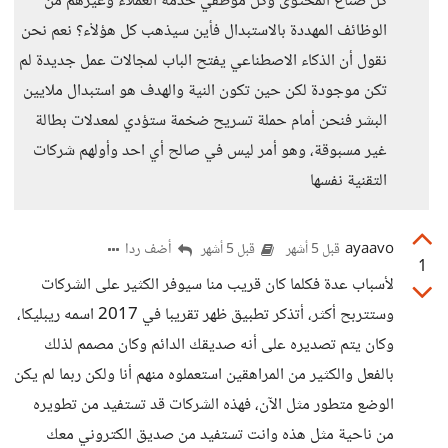
كل صناع المحتوى وكل موظفي خدمة العملاء وغيرهم من
الوظائف المهددة بالاستبدال فأين سيذهب كل هؤلاْء؟ نعم نحن
نقول أن الذكاء الاصطناعي يفتح الباب لمجالات عمل جديدة لم
تكن موجودة لكن حين تكون النية والهدف هو استبدال ملايين
البشر فنحن أمام حملة تسريح ضخمة ستؤدي لمعدلات بطالة
غير مسبوقة، وهو أمر ليس في صالح أي احد وأولهم شركات
التقنية نفسها
ayaavo
أضف ردا
قبل 5 أشهر
قبل 5 أشهر
1
لأسباب عدة فكلما كان قريب منا سيوفر الكثير على الشركات
وستتربح أكثر، أتذكر تطبيق ظهر تقريبا في 2017 اسمه ريبليكا،
وكان يتم تصديره على أنه صديقك الدائم وكان مصمم لذلك
بالفعل والكثير من المراهقين استعملوه منهم أنا ولكن ربما لم يكن
الوضع متطور مثل الآن، فهذه الشركات قد تستفيد من تطويره
من ناحية مثل هذه وانت تستفيد من صديق الكتروني معك