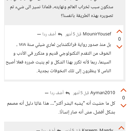
ستكون سبب لخراب العالم ونهايته، فلماذا نسير الى شيء تم
تصويره بهذه الطريقة بانفسنا؟
MounirYousef
أضف ردا
قبل 5 أشهر
0
بل منذ صدور رواية فرانكشتاين لماري شيلي سنة ١٨١٨ ،
الخوف من التقدم التكنولوجي قديم و متكرر في الأدب و
السينما، ربما لأنه تكرر بهذا الشكل و لم يثبت ضرره فعلا أصبح
الناس لا ينظرون إلى تلك التخوفات بجدية.
Ayman2010
أضف ردا
قبل 5 أشهر
0
كل ما حسّيت أنه “يشبه البشر أكثر”… هذا غالبًا دليل أنه مصمم
بشكل أفضل، مش أنه صار إنسانًا.