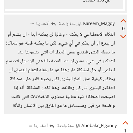
عن ذلك جميعاً..
Kareem_Magdy
أضف ردا
قبل سنة واحدة
0
الذكاء الاصطناعي لا يمكنه - وغالبا لن يمكنه أبدا - ان يشعر أو
أن يبدع او أن يفكر في أي شيء. لكن ما يمكنه فعله هو محاكاة
ما يفعله البشر، فيتتبع نفس الخطوات التي يتبعونها عند
التفكير في شيء معين او عند العصف الذهني للوصول لتصميم
ابداعي أو حل لمشكلة ما، وهذا هو ما يفعله التعلم العميق، أن
يحاكي كيفية عمل المخ البشري لكي يصبح قادر على محاكاة
التفكير البشري في كل وظائفه، وهنا تكمن المشكلة، أنه إذا
اصبحت المحاكاة شبه مثالية ستذوب الاختلافات التي كانت
واضحة من قبل وسنتساءل ما هو الفارق بين الانسان والآلة
Abobakr_Elgandy
أضف ردا
قبل سنة واحدة
1