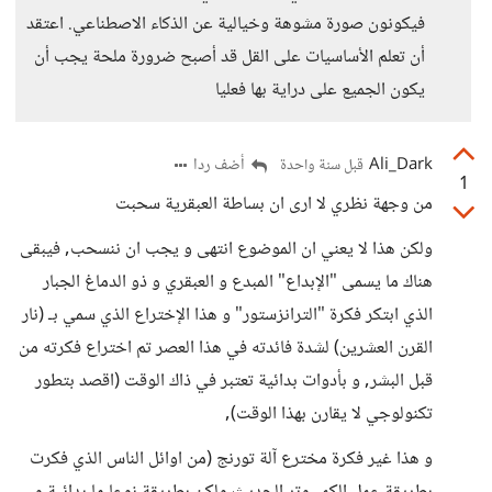
فيكونون صورة مشوهة وخيالية عن الذكاء الاصطناعي. اعتقد
أن تعلم الأساسيات على القل قد أصبح ضرورة ملحة يجب أن
يكون الجميع على دراية بها فعليا
Ali_Dark
أضف ردا
قبل سنة واحدة
1
من وجهة نظري لا ارى ان بساطة العبقرية سحبت
ولكن هذا لا يعني ان الموضوع انتهى و يجب ان ننسحب, فيبقى
هناك ما يسمى "الإبداع" المبدع و العبقري و ذو الدماغ الجبار
الذي ابتكر فكرة "الترانزستور" و هذا الإختراع الذي سمي بـ (نار
القرن العشرين) لشدة فائدته في هذا العصر تم اختراع فكرته من
قبل البشر, و بأدوات بدائية تعتبر في ذاك الوقت (اقصد بتطور
تكنولوجي لا يقارن بهذا الوقت),
و هذا غير فكرة مخترع آلة تورنج (من اوائل الناس الذي فكرت