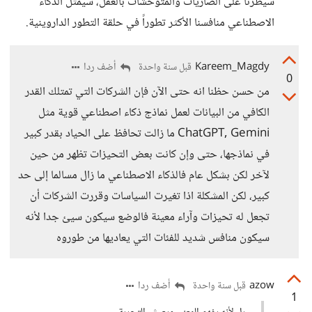
سيطرنا على الضاريات والمتوحشات بالعقل، سيمثل الذكاء
الاصطناعي منافسنا الأكثر تطوراً في حلقة التطور الداروينية.
Kareem_Magdy
أضف ردا
قبل سنة واحدة
0
من حسن حظنا انه حتى الآن فإن الشركات التي تمتلك القدر
الكافي من البيانات لعمل نماذج ذكاء اصطناعي قوية مثل
ChatGPT, Gemini ما زالت تحافظ على الحياد بقدر كبير
في نماذجها، حتى وإن كانت بعض التحيزات تظهر من حين
لآخر لكن بشكل عام فالذكاء الاصطناعي ما زال مسالما إلى حد
كبير، لكن المشكلة اذا تغيرت السياسات وقررت الشركات أن
تجعل له تحيزات وآراء معينة فالوضع سيكون سيئ جدا لأنه
سيكون منافس شديد للفئات التي يعاديها من طوروه
azow
أضف ردا
قبل سنة واحدة
1