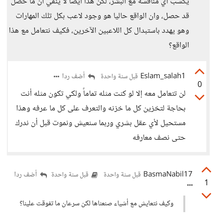
يكسب أي منافسة مع البشر، لكن هذا أيضا لا ينفي أن ما حصل
قد حصل، وان الواقع حاليا هو وجود لاعب بكل تلك المهارات
وهو يهدد باستبدال كل اللاعبين الآخرين، فكيف نتعامل مع هذا
الواقع؟
Eslam_salah1
أضف ردا
قبل سنة واحدة
0
لن تتعامل معه إلا لو كنت مثله تماماً ولكي تكون مثله أنت
بحاجة لتخزين كل ما خزنه والتعرف على كل ما عرفه وهذا
مستحيل لأي عقل بشري وربما سنعيش ونموت قبل أن ندرك
حتى نصف معارفه
BasmaNabil17
أضف ردا
قبل سنة واحدة
قبل سنة واحدة
1
وكيف نتعايش مع أشياء صنعناها لكن سرعان ما تفوقت علينا؟