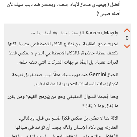
أفضل (جيميناي منحاز لأبناء جنسه، ويعنصر ضد ديب سيك لأن
أصله صيني!).
Kareem_Magdy
أضف ردا
قبل سنة واحدة
0
تجربتك مع المقارنة بين نماذج الذكاء الاصطناعي مثيرة، لكنها
تكشف نقطة خطيرة، فالذكاء الاصطناعي اليوم لا يعكس فقط
قدرات تقنية، بل أيضًا توجهات الشركات التي تقف خلفه.
انحياز Gemini ضد ديب سيك مثلًا ليس صدفة، بل نتيجة
لخوارزميات السياسات التحريرية المضمّنة فيه.
وهذا يُعيدنا للسؤال الحقيقي وهو من يُبرمج القيم؟ ومن يقرر
ما يُقال وما لا يُقال؟
الآلة هنا لا تفكر، بل تعكس فكرًا صُمم من قبل. وبالتالي،
المقارنة بين ذكاء الإنسان والآلة يجب أن تُؤخذ في سياقها
الأخلاقي والاجتماعي، لا فقط المعرفي. فنحن لا نختبر فقط