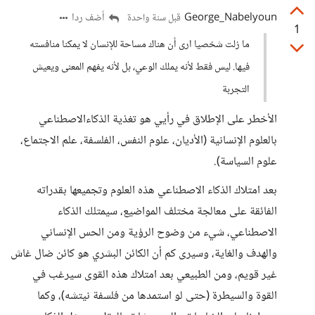
George_Nabelyoun
أضف ردا
قبل سنة واحدة
1
ما زلت شخصيا ارى أن هناك مساحة للإنسان لا يمكنا منافسته
فيها. ليس فقط لأنه يملك الوعي، بل لأنه يفهم المعنى ويعيش
التجربة
الأخطر على الإطلاق في رأيي هو تغذية الذكاءالاصطناعي
بالعلوم الإنسانية (الأديان، علوم النفس، الفلسفة، علم الاجتماع،
علوم السياسة).
بعد امتلاك الذكاء الاصطناعي هذه العلوم وتجميعها بقدراته
الفائقة على معالجة مختلف المواضيع، سيمتلك الذكاء
الاصطناعي، شيء من وضوح الرؤية ومن الحس الإنساني
والهدف والغاية، وسيرى كم أن الكائن البشري هو كائن ضال غاش
غير قويم، ومن الطبيعي بعد امتلاك هذه القوى سيرغب في
القوة والسيطرة (حتى لو استمدها من فلسفة نيتشه)، وكما