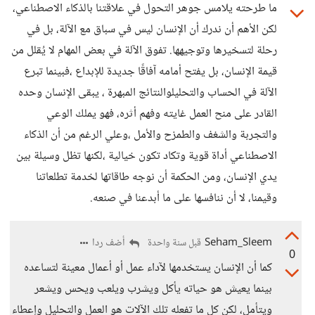
ما طرحته يلامس جوهر التحول في علاقتنا بالذكاء الاصطناعي،
لكن الأهم أن ندرك أن الإنسان ليس في سباق مع الآلة، بل في
رحلة لتسخيرها وتوجيهها. تفوق الآلة في بعض المهام لا يُقلل من
قيمة الإنسان، بل يفتح أمامه آفاقًا جديدة للإبداع ،فبينما تبرع
الآلة في الحساب والتحليلوالنتائج المبهرة ، يبقى الإنسان وحده
القادر على منح العمل غايته وفهم أثره، فهو يملك الوعي
والتجربة والشغف والطمزح والأمل ،وعلي الرغم من أن الذكاء
الاصطناعي أداة قوية وتكاد تكون خيالية ،لكنها تظل وسيلة بين
يدي الإنسان، ومن الحكمة أن نوجه طاقاتها لخدمة تطلعاتنا
وقيمنا، لا أن ننافسها على ما أبدعنا في صنعه.
Seham_Sleem
أضف ردا
قبل سنة واحدة
0
كما أن الإنسان يستخدمها لآداء عمل أو أعمال معينة لتساعده
بينما يعيش هو حياته يأكل ويشرب ويلعب ويحس ويشعر
ويتأمل، لكن كل ما تفعله تلك الآلات هو العمل والتحليل وإعطاء