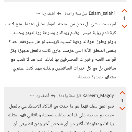
Eslam_salah1
أضف ردا
قبل سنة واحدة
1
لم يسحب شئ بل نحن من يمنحه القوة، تخيل عندما تمنح لاعب
كرة قدم رؤية ميسي وقدم رونالدو وسرعة رونالدينو وجسد
باولو وطول هولاند وقوة تسديد كريستيانو هل سيوقفه أحد ؟.
بنفس المنطق الآلة التي هزمت جاري كانت بالفعل مجهزة بكل
قواعد اللعبة وخبرات المحترفين بها لذلك أنت هنا لا تلعب مع
منافس بل مع كل خبرات المنافسين ولذلك مهما كنت عبقري
ستظهر بصورة ضعيفة
Kareem_Magdy
أضف ردا
قبل سنة واحدة
1
نعم أتفق معك فهذا هو ما حدث مع الذكاء الاصطناعي بالفعل
حيث تم تدريبه على قواعد بيانات ضخمة وبالتالي فهو يمتلك
بيانات ومعلومات أكثر من أي شخص آخر ومن الطبيعي أن