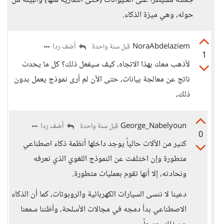
جعلته مسيطراً على الحيوانات (حتى الضارية منها) والبيئة من
حوله، وهي ميزة الذكاء.
NoraAbdelaziem
أضف ردا
قبل سنة واحدة
1
لأذهب معك بهذا الاتجاه، كيف سيفعل ذلك؟ كل ما يحدث
ناتج عن معالجة بيانات، حتى الآن لم أرى نموذج يعمل بدون
ذلك،
George_Nabelyoun
أضف ردا
قبل سنة واحدة
0
كثير من الآلات حالياً يوجد داخلها أنظمة ذكاء اصطناعي
متطورة وإن اختلفت عن النموذج اللغوي الذي نعرفه
ونحادثه، إلا أنها تقوم بعمليات متطورة.
دعينا لا ننسى السيارات الكهربائية والروبوتات، كما أن الذكاء
الاصطناعي بدأ دمجه في مجالات الأسلحة، وأظننا سمعنا