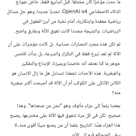
ما حدث مؤخرًا كان مختلفًا. قبل أسابيع فقط، خاض نموذج
الذكاء الاصطناعي OpenAI o4، تحديًا جديدا، وهو حل مسائل
رياضية معقدة وابتكارية، أمام نخبة من أبرز العقول في
الرياضيات. والنتيجة مجددا كانت تفوق الآلة وبفارق واضح.
لم تكن هذه مجرد انتصارات حسابية. بل كانت مؤشرات على أن
الآلة لم تعد تبرع فقط في التكرار والسرعة، بل بدأت تلامس
جوهر ما كنا نعتقد أنه خاصتنا ويميزنا، الإبداع والتفكير
والعبقرية. هذه الأحداث تجعلنا نتساءل هل ما زال الإنسان هو
الكائن الأذكى على الكوكب أم أن الآلة قد أصبحت أكثر عبقرية
منه؟
بعضنا يلجأ إلى عزاءٍ مألوف وهو “نحن من صنعناها”. وهذا
صحيح. لكن في كل مرة تتفوق فيها الآلة على مخترعها، يصبح
هذا العزاء هشًا. التاريخ علمنا أن من يصنع شيئًا أقوى منه، لا
يبقى المتحكم فيه إلى الأبد.