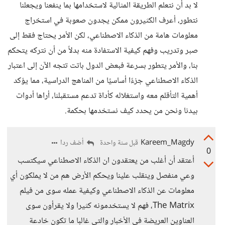
لا بد أن نتعلم الطريقة المثالية لاستخدامها بما ينفعنا ويجعلنا
نتطور، أعرف الكثيرون ممكن يجدون صعوبة في استخراج
معلومات هامة من الذكاء الاصطناعي، لكن الأمر يحتاج فقط إلى
صبر وتدريب وفهم كيفية الاستفادة منه بدلاً من أن نتركه يتحكم
بنا، والأمر يتطور بسرعة فبعض الدول باتت تتجه الآن إلى اعتبار
الذكاء الاصطناعي جزءًا أساسيًا من المناهج الدراسية، مما يؤكد
أهمية التأقلم معه واستغلاله كأداة تدعم مستقبلنا، أراها أدوات
بيدنا ونحن من يحدد كيف نستخدمها بحكمة.
Kareem_Magdy
أضف ردا
قبل سنة واحدة
0
أعتقد أن أغلب من يعتقدون ان الذكاء الاصطناعي سيكتسب
وعي منفصل وينقلب علينا ويحكم الأرض هم من لا يملكون أي
معلومات عن الذكاء الاصطناعي وكيفية عمله سوى من فيلم
The Matrix، فهم لا يستخدمونه كثيرا ولا يقرأون سوى
العناوين العريضة في الأخبار والتي غالبا ما تكون خادعة