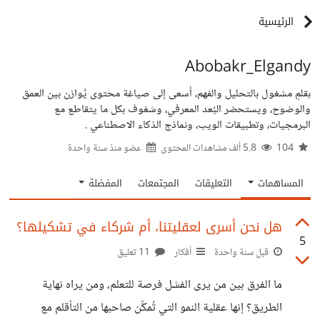
الرئيسية
Abobakr_Elgandy
بقلمٍ مشغول بالتحليل والفهم، أسعى إلى صياغة محتوى يُوازن بين العمق
والوضوح، ويستحضر البُعد المعرفي، وشغوف بكل ما يتقاطع مع
البرمجيات، وتطبيقات الويب، ونماذج الذكاء الاصطناعي .
104
5.8 ألف مشاهدات المحتوى
عضو منذ
سنة واحدة
المساهمات
التعليقات
المجتمعات
المفضلة
هل نحن أسرى لعقليتنا، أم شركاء في تشكيلها؟
5
قبل سنة واحدة
أفكار
11 تعليق
ما الفرق بين من يرى الفشل فرصة للتعلم، ومن يراه نهاية
الطريق؟ إنها عقلية النمو التي تُمكِّن صاحبها من التأقلم مع