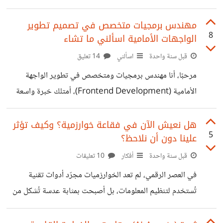
المتغيرات، واستثمار التحديات كمراحل تطوير، لا كعقبات مانعة.
فهل يمكن لأيٍّ منّا أن ينجح دون قابلية للتغيير وإرادة للتطور؟
مهندس برمجيات متخصص في تصميم تطوير
8
الواجهات الأمامية اسألني ما تشاء
عقلية النمو، بحسب الدراسات النفسية الحديثة، ترتبط بزيادة
فرص التعلم والتحسّن، لأنها لا ترى القدرات شيئًا ثابتًا، بل قابلًا
قبل سنة واحدة
اسألني
14 تعليق
للبناء والتعزيز. ومن يحملها، يسعى لاكتساب المهارات، لا لإثبات
مرحبًا، أنا مهندس برمجيات ومتخصص في تطوير الواجهة
الكفاءة فحسب. في المقابل، يعيش من يتبنّى العقلية الثابتة في
الأمامية (Frontend Development)، أمتلك خبرة واسعة
خوف دائم
في بناء وتطوير واجهات المستخدم باستخدام تقنيات الويب
الأساسية: HTML، CSS، JavaScript، بالإضافة إلى مكتبة
هل نعيش الآن في فقاعة خوارزمية؟ وكيف تؤثر
5
علينا دون أن نلاحظ؟
React التي أعتمد عليها في بناء تطبيقات تفاعلية عالية الكفاءة.
إلى جانب عملي في البرمجة، أمتلك خبرة متقدمة في تصميم
قبل سنة واحدة
أفكار
10 تعليقات
تجربة المستخدم (UX) وتصميم واجهات المستخدم (UI)، مما
في العصر الرقمي، لم تعد الخوارزميات مجرّد أدوات تقنية
يمكنني من تقديم حلول برمجية تجمع بين الأداء التقني
تُستخدم لتنظيم المعلومات، بل أصبحت بمثابة عدسة تُشكل من
والاحترافية البصرية. كما أعمل كمطور Python، مما يتيح لي
خلالها رؤيتنا للعالم. من منصات التواصل الاجتماعي إلى محركات
القدرة على التعامل مع منطق