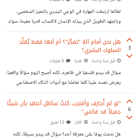
لطالما ارتبطت المهارة في الوعي البشري بالتميّز الشخصي،
وبالجهد الطويل الذي يبذله الإنسان لاكتساب قدرة معينة، سواء
كانت يدوية، معرفية، أو إبداعية. كانت المهارة عنوانًا على
التخصص، والدرايه، والتراكم الزمني الذي لا يُمكن اختصاره.
هل نحن أمام آلة "تفكّر"؟ أم أنها فقط تُقلِّد
3
السلوك البشري؟
ولهذا، حافظت بعض المهارات على مكانتها عبر العصور، من
الحرف اليدوية، إلى الكتابة والتحليل، وصولًا إلى البرمجة
قبل سنة واحدة
تقنية
5 تعليقات
والتصميم في العصر الرقمي. لكن ظهور الذكاء الاصطناعي،
سؤال قد يبدو فلسفيًا في ظاهره، لكنه أصبح اليوم سؤالًا واقعيًا،
وبخاصة في صورته الحديثة التي تمثّلها النماذج اللغوية
يفرض نفسه علينا كلما تعاملنا مع أدوات الذكاء الاصطناعي
التوليدية، قلب هذا المفهوم رأسًا على عقب. فاليوم، يستطيع أي
الجديدة. إذ لم تعد الآلة مجرد أداة تنفذ الأوامر، بل أصبحت طرفًا
فرد بغض النظر
في الحوار، تُجيب، تُحلل، تُقترح، وأحيانًا تُجادل وتبتكر. فما الذي
"لو لم أُجازف وأقترب، كنتُ سأظل أعتقد بأن شيئًا
6
جميلاً قد فاتني"
يحدث حقًا؟ هل دخلنا حقبة جديدة أصبحت فيها الآلة "تفكر"؟
أم أن ما نشهده مجرد تطور في التقليد، مُقنَّع بمظاهر الذكاء؟ ما
قبل سنة واحدة
أفكار
12 تعليق
يُعرف اليوم بـ "النماذج اللغوية الضخمة" (LLMs) مثل
هل ندمتَ يومًا على معرفة أحد؟ سؤال قد يبدو بسيطًا، لكنه