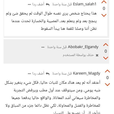
Eslam_salah1
أضف ردا
قبل سنة واحدة
0
هذا يحتاج شخص يرى نفسه طوال الوقت لم يحقق شئ ولم
ينجح بعد ولم يتعلم بعد، المصيبة والخسارة تحدث عندما
نظن أننا وصلنا للقمة هنا يبدأ السقوط
Abobakr_Elgandy
قبل سنة واحدة
0
حذف بواسطة المستخدم
Kareem_Magdy
أضف ردا
قبل سنة واحدة
0
أعتقد أنه لم يعد هناك مكان للثبات حاليا، فكل شيء يتغير بشكل
شبه يومي، ومن سيتوقف عند أول مطب ويرفض التجربة
والمخاطرة سيعاني أشد المعاناة. والواقع حاليا يدفعنا جميعا
للمخاطرة والفشل والمحاولة، لكي نظل دائما جزء من السباق ولا
نتأخر إلى أن نصبح طي النسيان