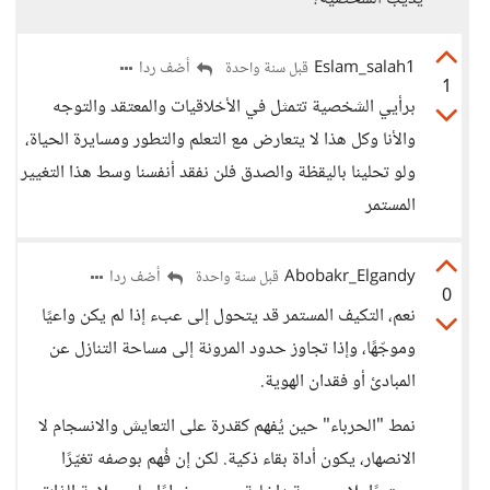
Eslam_salah1
أضف ردا
قبل سنة واحدة
1
برأيي الشخصية تتمثل في الأخلاقيات والمعتقد والتوجه
والأنا وكل هذا لا يتعارض مع التعلم والتطور ومسايرة الحياة،
ولو تحلينا باليقظة والصدق فلن نفقد أنفسنا وسط هذا التغيير
المستمر
Abobakr_Elgandy
أضف ردا
قبل سنة واحدة
0
نعم، التكيف المستمر قد يتحول إلى عبء إذا لم يكن واعيًا
وموجّهًا، وإذا تجاوز حدود المرونة إلى مساحة التنازل عن
المبادئ أو فقدان الهوية.
نمط "الحرباء" حين يُفهم كقدرة على التعايش والانسجام لا
الانصهار، يكون أداة بقاء ذكية. لكن إن فُهم بوصفه تغيّرًا