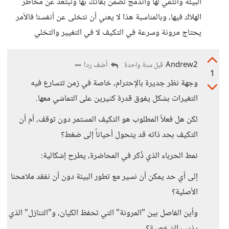
البيئة وانتمي لها واندمج تضمن بقائك بها وتبتعد عن مخاطر
الهلاك فيها، وبالمناسبة هذا لا يعني أن نتخلى عن أنفسنا فالأمر
يحتاج مرونة وسرعة في التكيف لا في التغيير والتخلي
Andrew2
أضف ردا
قبل سنة واحدة
1
وجهة نظر جديرة بالإحترام، خاصة في زمن تتسارع فيه
التغيرات بشكل يفوق قدرة كثيرين على التماشي معها.
لكن هل فعلاً المطلوب هو التكيف المستمر دون توقف، أم أن
التكيف بحد ذاته قد يتحول أحياناً إلى ضغط؟
نمط الحرباء الذي ذُكر في المحاضرة، يطرح إشكالية:
إلى أي حد يمكن أن نسير مع تطور البيئة دون أن نفقد ملامحنا
الأصلية؟
وأين الفاصل بين "المرونة" التي تحفظ الكيان، و"التنازل" الذي
يذيب الشخصية؟