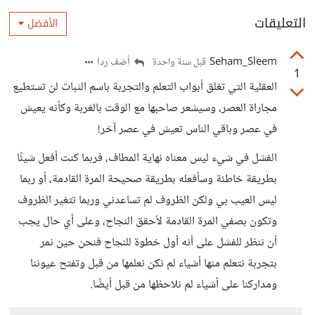
التعليقات
الأفضل
Seham_Sleem
أضف ردا
قبل سنة واحدة
1
العقلية التي تغلق أبواب التعلم والتجربة باسم الثبات لن تستطيع
مجاراة العصر، وسيشعر صاحبها مع الوقت بالغربة وكأنه يعيش
في عصر وباقي الناس تعيش في عصر آخر!
الفشل في شيء ليس معناه نهاية المطاف، فربما كنت أفعل شيئًا
بطريقة خاطئة وسأفعله بطريقة صحيحة المرة القادمة، أو ربما
ليس العيب بي ولكن الظروف لم تساعدني وربما تتغير الظروف
وتكون بصفي المرة القادمة لأحقق النجاح، وعلى أي حال يجب
أن ننظر للفشل على أنه أول خطوة للنجاح فنحن حين نمر
بتجربة نتعلم منها أشياء لم نكن نعلمها من قبل وتفتح عيوننا
ومداركنا على أشياء لم نلاحظها من قبل أيضًا.