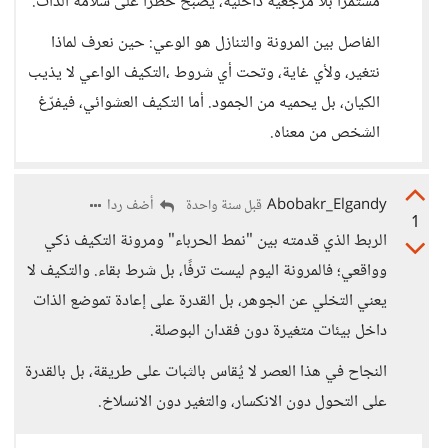
مستمرًا بلا مرجعية داخلية، يصبح خطرًا على سلامة الذات.
الفاصل بين المرونة والتنازل هو الوعي: حين نعرف لماذا
نتغير، ولأي غاية، وتحت أي شروط ،التكيف الواعي لا يذيب
الكيان، بل يحميه من الجمود. أما التكيف العشوائي، فيفرّغ
الشخص من معناه.
Abobakr_Elgandy
أضف ردا
قبل سنة واحدة
1
الربط الذي قدمته بين "نمط الحرباء" ومرونة التكيف ذكي
وواقعي؛ فالمرونة اليوم ليست ترفًا، بل شرط بقاء. والتكيف لا
يعني التخلي عن الجوهر، بل القدرة على إعادة تموضع الذات
داخل بيئات متغيرة دون فقدان البوصلة.
النجاح في هذا العصر لا يُقاس بالثبات على طريقة، بل بالقدرة
على التحول دون الانكسار، والتغير دون الانسلاخ.