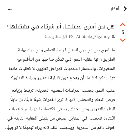
أفكار
هل نحن أسرى لعقليتنا، أم شركاء في تشكيلها؟
5
Abobakr_Elgandy
قبل سنة واحدة
ما الفرق بين من يرى الفشل فرصة للتعلم، ومن يراه نهاية
الطريق؟ إنها عقلية النمو التي تُمكِّن صاحبها من التأقلم مع
المتغيرات، واستثمار التحديات كمراحل تطوير، لا كعقبات مانعة.
فهل يمكن لأيٍّ منّا أن ينجح دون قابلية للتغيير وإرادة للتطور؟
عقلية النمو، بحسب الدراسات النفسية الحديثة، ترتبط بزيادة
فرص التعلم والتحسّن، لأنها لا ترى القدرات شيئًا ثابتًا، بل قابلًا
للبناء والتعزيز. ومن يحملها، يسعى لاكتساب المهارات، لا لإثبات
الكفاءة فحسب. في المقابل، يعيش من يتبنّى العقلية الثابتة في
خوف دائم من التجربة، ويتجنب النقد لأنه يراه تهديدًا لا توجيهًا،