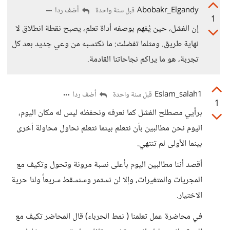
Abobakr_Elgandy
أضف ردا
قبل سنة واحدة
1
إن الفشل، حين يُفهم بوصفه أداة تعلم، يصبح نقطة انطلاق لا
نهاية طريق. ومثلما تفضلت: ما نكتسبه من وعي جديد بعد كل
تجربة، هو ما يراكم نجاحاتنا القادمة.
Eslam_salah1
أضف ردا
قبل سنة واحدة
1
برأيي مصطلح الفشل كما نعرفه ونحفظه ليس له مكان اليوم،
اليوم نحن مطالبين بأن نتعلم بينما نتعلم نحاول محاولة أخرى
بينما الأولى لم تنتهي.
أقصد أننا مطالبين اليوم بأعلى نسبة مرونة وتحول وتكيف مع
المجريات والمتغيرات، وإلا لن نستمر وسنسقط سريعاً ولنا حرية
الاختيار.
في محاضرة عمل تعلمنا ( نمط الحرباء) قال المحاضر تكيف مع