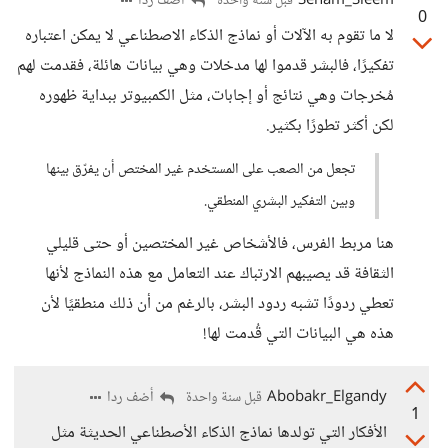
Seham_Sleem
أضف ردا
قبل سنة واحدة
0
لا ما تقوم به الآلات أو نماذج الذكاء الاصطناعي لا يمكن اعتباره
تفكيرًا، فالبشر قدموا لها مدخلات وهي بيانات هائلة، فقدمت لهم
مُخرجات وهي نتائج أو إجابات، مثل الكمبيوتر ببداية ظهوره
لكن أكثر تطورًا بكثير.
تجعل من الصعب على المستخدم غير المختص أن يفرّق بينها
وبين التفكير البشري المنطقي.
هنا مربط الفرس، فالأشخاص غير المختصين أو حتى قليلي
الثقافة قد يصيبهم الارتباك عند التعامل مع هذه النماذج لأنها
تعطي ردودًا تشبه ردود البشر، بالرغم من أن ذلك منطقيًا لأن
هذه هي البيانات التي قُدمت لها!
Abobakr_Elgandy
أضف ردا
قبل سنة واحدة
1
الأفكار التي تولدها نماذج الذكاء الأصطناعي الحديثة مثل