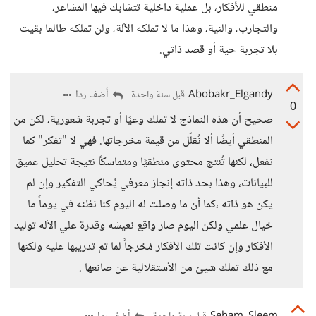
منطقي للأفكار، بل عملية داخلية تتشابك فيها المشاعر،
والتجارب، والنية، وهذا ما لا تملكه الآلة، ولن تملكه طالما بقيت
بلا تجربة حية أو قصد ذاتي.
Abobakr_Elgandy
أضف ردا
قبل سنة واحدة
0
صحيح أن هذه النماذج لا تملك وعيًا أو تجربة شعورية، لكن من
المنطقي أيضًا ألا نُقلّل من قيمة مخرجاتها. فهي لا "تفكر" كما
نفعل، لكنها تُنتج محتوى منطقيًا ومتماسكًا نتيجة تحليل عميق
للبيانات، وهذا بحد ذاته إنجاز معرفي يُحاكي التفكير وإن لم
يكن هو ذاته ،كما أن ما وصلت له اليوم كنا نظنه في يوماً ما
خيال علمي ولكن اليوم صار واقع نعيشه وقدرة علي الآله توليد
الأفكار وإن كانت تلك الأفكار مُخرجاً لما تم تدريبها عليه ولكنها
مع ذلك تملك شيئ من الأستقلالية عن صانعها .