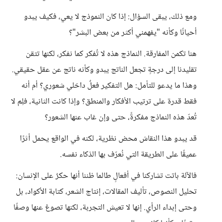
ومع ذلك، يبقى السؤال: إذا كان النموذج لا يعي، فكيف يبدو
أحيانًا وكأنه "يفهمني أكثر من بعض البشر"؟
هنا تكمن المفارقة. النماذج هذه لا تُفكر كما نفكر، لكنها تتقن
تقليدنا إلى درجةٍ تجعل الناتج يبدو وكأنه ناتج عن عقل حقيقي.
وهذا ما يدعو للتأمل: هل التفكير فعلٌ داخلي شعوري؟ أم أنه
فقط قدرة على ترتيب الأفكار والمنطق؟ وإذا كانت الثانية، فلِم لا
تُعدّ هذه النماذج مفكرةً، حتى وإن غاب عنها الشعور؟
قد يبدو هذا النقاش محض نظرية، لكنه في الواقع يحمل أثرًا
عميقًا على الطريقة التي نُعرّف بها الذكاء نفسه.
فالآلة باتت تشاركنا في أفعالٍ طالما ظننا أنها حكرٌ على الإنسان:
تحليل النصوص، تأليف المقالات، إنتاج الشعر، كتابة الأكواد، بل
وحتى إبداء الرأي. إنها لا تعيش التجربة، لكنها تصوغ عنها وصفًا