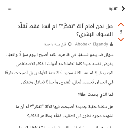
تقنية
هل نحن أمام آلة "تفكّر"؟ أم أنها فقط تُقلِّد
3
السلوك البشري؟
Abobakr_Elgandy
قبل سنة واحدة
سؤال قد يبدو فلسفيًا في ظاهره، لكنه أصبح اليوم سؤالًا واقعيًا،
يفرض نفسه علينا كلما تعاملنا مع أدوات الذكاء الاصطناعي
الجديدة. إذ لم تعد الآلة مجرد أداة تنفذ الأوامر، بل أصبحت طرفًا
في الحوار، تُجيب، تُحلل، تُقترح، وأحيانًا تُجادل وتبتكر.
فما الذي يحدث حقًا؟
هل دخلنا حقبة جديدة أصبحت فيها الآلة "تفكر"؟ أم أن ما
نشهده مجرد تطور في التقليد، مُقنَّع بمظاهر الذكاء؟