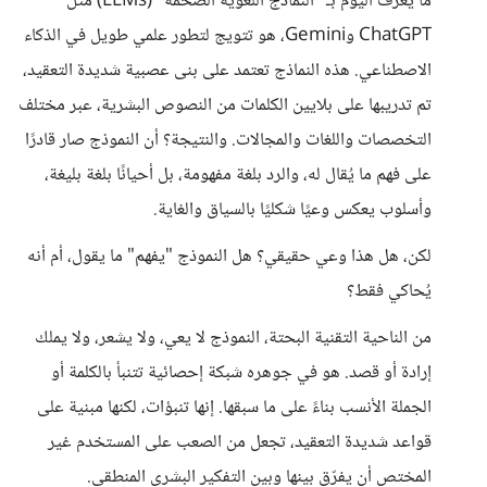
ما يُعرف اليوم بـ "النماذج اللغوية الضخمة" (LLMs) مثل
ChatGPT وGemini، هو تتويج لتطور علمي طويل في الذكاء
الاصطناعي. هذه النماذج تعتمد على بنى عصبية شديدة التعقيد،
تم تدريبها على بلايين الكلمات من النصوص البشرية، عبر مختلف
التخصصات واللغات والمجالات. والنتيجة؟ أن النموذج صار قادرًا
على فهم ما يُقال له، والرد بلغة مفهومة، بل أحيانًا بلغة بليغة،
وأسلوب يعكس وعيًا شكليًا بالسياق والغاية.
لكن، هل هذا وعي حقيقي؟ هل النموذج "يفهم" ما يقول، أم أنه
يُحاكي فقط؟
من الناحية التقنية البحتة، النموذج لا يعي، ولا يشعر، ولا يملك
إرادة أو قصد. هو في جوهره شبكة إحصائية تتنبأ بالكلمة أو
الجملة الأنسب بناءً على ما سبقها. إنها تنبؤات، لكنها مبنية على
قواعد شديدة التعقيد، تجعل من الصعب على المستخدم غير
المختص أن يفرّق بينها وبين التفكير البشري المنطقي.