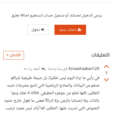
يرجى الدخول لحسابك أو تسجيل حساب لتستطيع إضافة تعليق
حساب جديد
دخول
التعليقات
الأفضل
Esraashaaban129
أضف ردا
قبل سنة واحدة
1
في رأيي ما نراه اليوم ليس تفكيرًا، بل نتيجة طبيعية لتراكم
ضخم من البيانات والنماذج الرياضية التي تُنتج مخرجات تشبه
التفكير، لكنها تخلو من جوهره الحقيقي. فالآلة لا تملك وعيًا
بالذات، ولا إحساسًا بالزمن، ولا إدراكًا لمعنى ما تقول خارج حدود
النصوص التي تدربت عليها. التفكير، كما أراه، ليس مجرد ترتيب