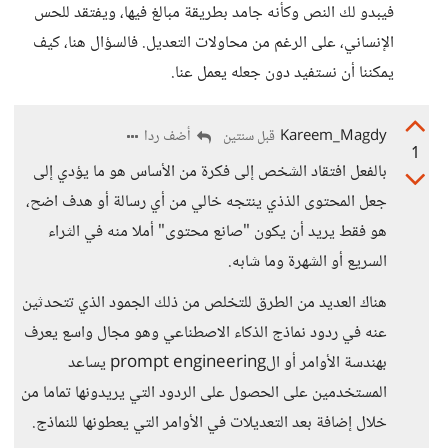
فيبدو لك النص وكأنه جامد بطريقة مبالغ فيها، ويفتقد للحس
الإنساني، على الرغم من محاولات التعديل. فالسؤال هنا، كيف
يمكننا أن نستفيد دون جعله يعمل عنا.
Kareem_Magdy
أضف ردا
قبل سنتين
1
بالفعل افتقاد الشخص إلى فكرة من الأساس هو ما يؤدي إلى
جعل المحتوى الذذي ينتجه خالي من أي رسالة أو هدف اضح،
هو فقط يريد أن يكون "صانع محتوى" أملا منه في الثراء
السريع أو الشهرة وما شابه.
هناك العديد من الطرق للتخلص من ذلك الجمود الذي تتحدثين
عنه في ردود نماذج الذكاء الاصطناعي وهو مجال واسع يعرف
بهندسة الأوامر أو الprompt engineering يساعد
المستخدمين على الحصول على الردود التي يريدونها تماما من
خلال إضافة بعد التعديلات في الأوامر التي يعطونها للنماذج.