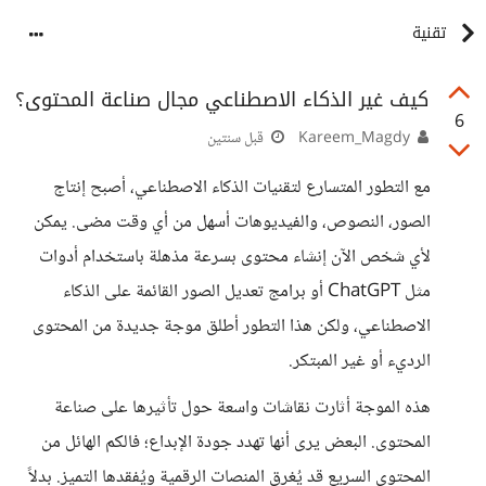
تقنية
كيف غير الذكاء الاصطناعي مجال صناعة المحتوى؟
6
Kareem_Magdy
قبل سنتين
مع التطور المتسارع لتقنيات الذكاء الاصطناعي، أصبح إنتاج
الصور، النصوص، والفيديوهات أسهل من أي وقت مضى. يمكن
لأي شخص الآن إنشاء محتوى بسرعة مذهلة باستخدام أدوات
مثل ChatGPT أو برامج تعديل الصور القائمة على الذكاء
الاصطناعي، ولكن هذا التطور أطلق موجة جديدة من المحتوى
الرديء أو غير المبتكر.
هذه الموجة أثارت نقاشات واسعة حول تأثيرها على صناعة
المحتوى. البعض يرى أنها تهدد جودة الإبداع؛ فالكم الهائل من
المحتوى السريع قد يُغرق المنصات الرقمية ويُفقدها التميز. بدلاً