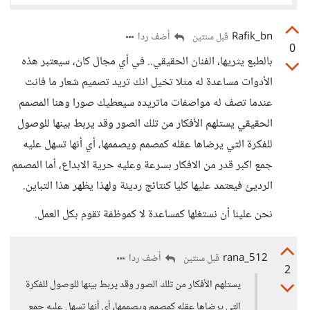
Rafik_bn
أضف ردا
قبل سنتين
0
بالطبع يثريها، الفنان الحقيقي.. في أي مجال كان، سيعتبر هذه
الأدوات مساعدة له مثلا تخيل انك تريد تصميم شعار ما فانت
عندما تصف له مواصفات ماتريده سيعطيك صورا وهنا المصمم
الحقيقي يستلهم الأفكار من تلك الصور وقد يربط بينها للوصول
للفكرة التي يرضاها عقله كمصمم ويصممها، أي أنها تسهل عليه
جمع اكبر قدر من الافكار بسرعة وعليه حرية الابداع، أما المصمم
الرديئ فيعتمد عليها كليا كنتائج رديئة ولهذا يظهر هذا التباين.
نحن علينا أن نستغلها كمساعدة لا كموظفة تقوم بكل العمل.
rana_512
أضف ردا
قبل سنتين
2
يستلهم الأفكار من تلك الصور وقد يربط بينها للوصول للفكرة
التي يرضاها عقله كمصمم ويصممها، أي أنها تسهل عليه جمع