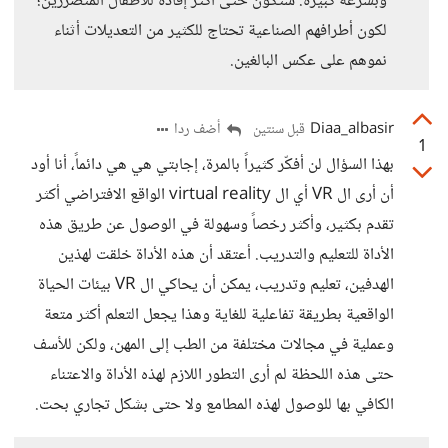
وبسرعة كبيرة. ستكون حتى أكثر إفادة للأطفال المتضررين؛
لكون أطرافهم الصناعية تحتاج للكثير من التعديلات أثناء
نموهم على عكس البالغين.
Diaa_albasir
أضف ردا
قبل سنتين
1
بهذا السؤال لن أفكّر كثيراً بالمرة، إجابتي هي هي دائماً، أنا أود
أن أرى ال VR أي ال virtual reality الواقع الافتراضي أكثر
تقدم بكثير، وأكثر رخصاً وسهولة في الوصول عن طريق هذه
الأداة للتعليم والتدريب. أعتقد أن هذه الأداة خلقت لهذين
الهدفين، تعليم وتدريب، يمكن أن يحاكي ال VR بيئات الحياة
الواقعية بطريقة تفاعلية للغاية وهذا يجعل التعلم أكثر متعة
وعملية في مجالات مختلفة من الطب إلى المهن، ولكن للأسف
حتى هذه اللحظة لم أرى التطور اللازم لهذه الأداة والاعتناء
الكافي بها للوصول لهذه المطامع ولا حتى بشكل تجاري بحت.