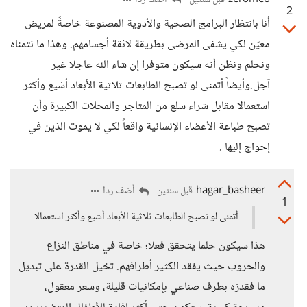
zeromeo
أضف ردا
قبل سنتين
2
أنا بانتظار البرامج الصحية والأدوية المصنوعة خاصةً لمريض
معيّن لكي يشفى المرضى بطريقة لائقة أجسامهم. وهذا ما نتمناه
ونحلم ونظن أنه سيكون متوفرا إن شاء الله عاجلا غير
آجل.وأيضاً أتمنى لو تصبح الطابعات ثلاثية الأبعاد أشيع وأكثر
استعمالا مقابل شراء سلع من المتاجر والمحلات الكبيرة وأن
تصبح طباعة الأعضاء الإنسانية واقعاً لكي لا يموت الذين في
إحواج إليها .
hagar_basheer
أضف ردا
قبل سنتين
1
أتمنى لو تصبح الطابعات ثلاثية الأبعاد أشيع وأكثر استعمالا
هذا سيكون حلما يتحقق فعلا؛ خاصة في مناطق النزاع
والحروب حيث يفقد الكثير أطرافهم. تخيل القدرة على تبديل
ما فقدزه بطرف صناعي بإمكانيات قليلة، وسعر معقول،