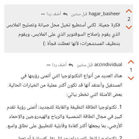
hagar_basheer
أضف ردا
قبل سنتين
2
فكرة جميلة. لكني أستطيع تخيل محل صيانة وتصليح الملابس
الذي يقوم بإصلاح السوفتوير الذي على الملابس، ويقوم
بتنظيف المستشعرات؛ لأنها تعطلت فجأة :)
accindividual
أضف ردا
قبل سنتين
1
هناك العديد من أنواع التكنولوجيا التي أتمنى رؤيتها في
المستقبل وأعتقد أنها قد تكون أكثر عملية من الخيارات الحالية.
بعض الأمثلة التي تخطر ببالي:
1. تكنولوجيا الطاقة النظيفة والقابلة للتجديد: أتمنى رؤية تقدم
كبير في مجال الطاقة الشمسية والرياح والهيدروجين والإحماء
الأرضي، بما يجعلها أكثر كفاءة وقابلية للتطبيق على نطاق واسع.
2. تكنولوجيا النقل المستدام: وسائل نقل كهربائية أو تعمل