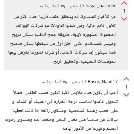
hagar_basheer
أضف ردا
قبل سنتين
1
من الأخبار المنتشرة، قد يتحقق حلمك قريبا. هناك أكثر من
تعاون قائم حاليا، ومن ضمنها تعاونات مع شركات الهواتف
المحمولة المشهورة لإيجاد طريقة لدمج التقنية بشكل مريح
وميسر للمستخدم. لكني، أظن أول من سيفعلها بشكل صحيح
فعلا سيكون إما شركات الألعاب، أو شركة تطورها بغرض بيعها
للمؤسسات التعليمية، وتحقيق الربح.
BasmaNabil17
أضف ردا
قبل سنتين
1
أحب أن يكون هناك ملابس ذكية تتغير حسب الطقس، فمثلاً
تتحول خامتها لتناسب درجة الحرارة في الصيف أو الشتاء أو
على حسب رغبتنا الشخصية، وستكون رائعة إذا كانت تعطينا
بيانات عن صحتنا مثل معدل النبض وضغط الدم ومستوى رطوبة
الجسم وغيرها من الأمور الهامة.