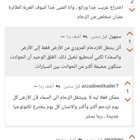
2
اختراع غريب جدا ورائع ، وانا اتمنى جدا اشوف العربة الطائرة
عشان نتخلص من الزحام
مجهول
أضف ردا
قبل سنتين
1
ألن ينتقل الازدحام المروري من الأرض فقط إلى الأرض
والسماء؟ لكني أستطيع تخيل ذلك. القلق الوحيد أن الحوادث
ستكون مخيفة أكثر من الحوادث بين السيارات.
azzaabwelkader7
أضف ردا
قبل سنتين
1
ممكن فعلا ليه لا .وينتقل الزحام الى السماء لأن الأرض كل
يوم تزدحم أكثر وأكثر والانسان كل يوم يخترع تكنولوجيا
جديدة ، ربنا يستر