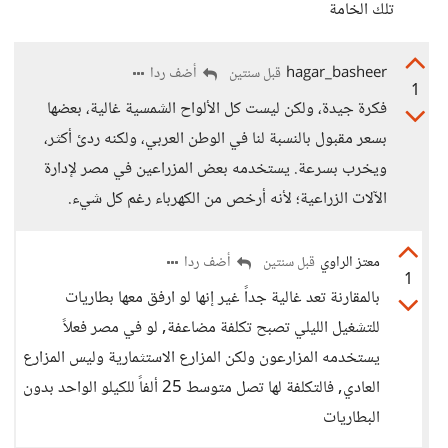
تلك الخامة
hagar_basheer
أضف ردا
قبل سنتين
1
فكرة جيدة، ولكن ليست كل الألواح الشمسية غالية، بعضها
بسعر مقبول بالنسبة لنا في الوطن العربي، ولكنه ردئ أكثر،
ويخرب بسرعة. يستخدمه بعض المزراعين في مصر لإدارة
الآلات الزراعية؛ لأنه أرخص من الكهرباء رغم كل شيء.
معتز الراوي
أضف ردا
قبل سنتين
1
بالمقارنة تعد غالية جداً غير إنها لو ارفق معها بطاريات
للتشغيل الليلي تصبح تكلفة مضاعفة, لو في مصر فعلاً
يستخدمه المزارعون ولكن المزارع الاستثمارية وليس المزارع
العادي, فالتكلفة لها تصل متوسط 25 ألفاً للكيلو الواحد بدون
البطاريات