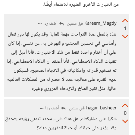
من الخيارات الأخرى المثيرة للاهتمام أيضًا.
Kareem_Magdy
أضف ردا
قبل سنتين
1
هذه بالفعل عدة اقتراحات مهمة للغاية وقد يكون لها دور فعال
وأساسي في تحسين المجتمع والنهوض به. عن نفسي، إذا كان
علي أن أختار واحدة فقط من تلك الاختيارات، فأنا أميل إلى
تقنيات الذكاء الاصطناعي، فأنا أعتقد أن الذكاء الاصطناعي، إذا
تم تسخير قدراته وإمكانياته في الاتجاه الصحيح، فسيكون
لديه القدرة على معالجة عدد لا حصر له من المشكلات العالمية
حاليًا، مثل تغير المناخ والازدحام المروري وغيره
hagar_basheer
أضف ردا
قبل سنتين
0
شكرا على مشاركتك. هل هناك شيء محدد تتمنى رؤيته يتحقق
وقد يؤثر على حياتك أو حياة المقربين منك؟