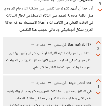
raghd_agaafar
أضف ردا
قبل سنتين
3
أود جدًا أن أشهد تكنولوجيا تقضي على مشكلة الازدحام المروري
مثل أنظمة مرورية تعتمد على الذكاء الاصطناعي تحلل البيانات
في الوقت الفعلي من الكاميرات وأجهزة الاستشعار لتوجّه حركة
المرور بشكل أتوماتيكي وبالتالي نتجنب هذا التكدس.
BasmaNabil17
أضف ردا
قبل سنتين
2
أعتقد أن السيارات ذاتية القيادة أيضًا يمكن أن يكون لها دور
أكثر من رائع في تنظيم المرور، لأنها ستقلل كثيرًا من الحوادث
المرورية وتزيد من كفاءة النقل بشكل عام.
hagar_basheer
أضف ردا
قبل سنتين
1
في المقابل، ستكون المخالفات المرورية كثيرة جدا، والمراقبة
أشد. لكن، ربما لن يمانع الكثيرون هذا في مقابل الذهاب
والمجئ من أعمالهم في وقت قصير بدلا من قضاء ساعات في