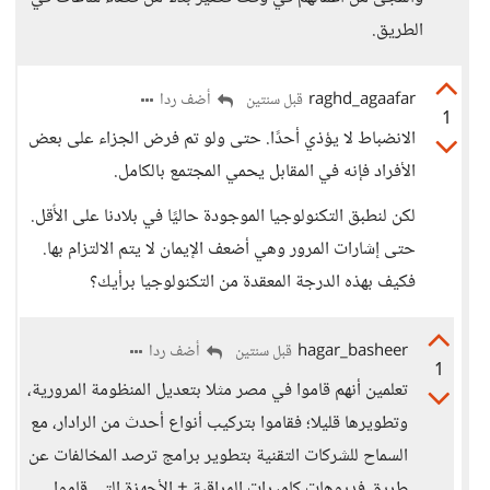
الطريق.
raghd_agaafar
أضف ردا
قبل سنتين
1
الانضباط لا يؤذي أحدًا. حتى ولو تم فرض الجزاء على بعض
الأفراد فإنه في المقابل يحمي المجتمع بالكامل.
لكن لنطبق التكنولوجيا الموجودة حاليًا في بلادنا على الأٌقل.
حتى إشارات المرور وهي أضعف الإيمان لا يتم الالتزام بها.
فكيف بهذه الدرجة المعقدة من التكنولوجيا برأيك؟
hagar_basheer
أضف ردا
قبل سنتين
1
تعلمين أنهم قاموا في مصر مثلا بتعديل المنظومة المرورية،
وتطويرها قليلا؛ فقاموا بتركيب أنواع أحدث من الرادار، مع
السماح للشركات التقنية بتطوير برامج ترصد المخالفات عن
طريق فديوهات كاميرات المراقبة + الأجهزة التي قاموا