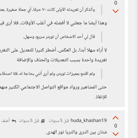
0
وأتذكر أن تغريدته الأولى كانت ٧٠ حرفا، أي جملة صغيرة. بعد ذلك زادو عدد الكلمات في التغريدة، ومع ذلك لم أحبه.
وهذا أيضا ما جعلني لا أفضله في أغلب الأوقات، فلا أرى في
قال لي أحد الاشخاص أن تويتر سريع، وسهل،
تغريدة واحدة بسبب التعديلات والحذف والإضافة
ولم اقتنع بمميزات تويتر، ولم أرى أنني بحاجة له، فلا اصدقا
حتى المشاهير ورواد مواقع التواصل الاجتماعي الكثير منهم
للإنقاذ
huda_khashan19
أضف ر
قبل 5 سنوات
قبل 5 سنوات
0
شتان بين الثرى والثريا نور الهدى.