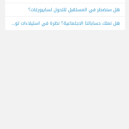
هل سنضطر في المستقبل للتحول لسايبورغات؟
هل نملك حساباتنا الاجتماعية؟ نظرة في استيلاءات تويتر على المعرفات