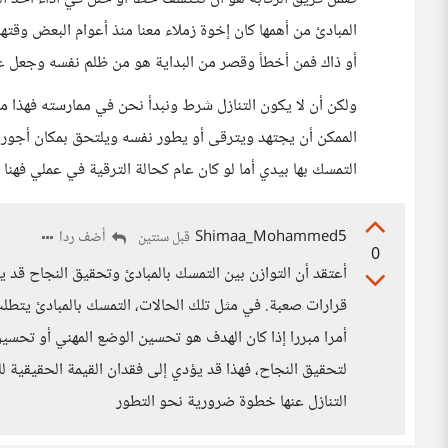
المبادئ من أهمها كان إخوة زملاء معنا منذ أعوام البعض وقته
أو ذاك فمن أخطأ وقصر من البداية هو من ظلم نفسه وجعل ع
ولكن أن لا يكون التنازل شرط ونبدأ نحن في ممارسته فهذا م
الممكن أن يجتهد ويترقى أو يطور نفسه ويلتحق بمكان أجوره أع
التمسك بها بيدي أما لو كان عام كحالة الترقية في عملي فهنا
Shimaa_Mohammed5
أضف ردا
قبل سنتين
0
أعتقد أن التوازن بين التمسك بالمبادئ وتحقيق النجاح قد ي
قرارات صعبة. في مثل تلك الحالات، التمسك بالمبادئ يتطل
أمرا مبررا إذا كان الهدف هو تحسين الوضع المهني أو تحسين ا
لتحقيق النجاح، فهذا قد يؤدي إلى فقدان القيمة الحقيقية ل
التنازل عنها خطوة ضرورية نحو التطور