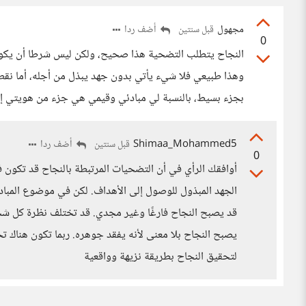
مجهول
أضف ردا
قبل سنتين
0
النجاح يتطلب التضحية هذا صحيح، ولكن ليس شرطا أن يكون 
وهذا طبيعي فلا شيء يأتي بدون جهد يبذل من أجله، أما نقطة
بجزء بسيط، بالنسبة لي مبادئي وقيمي هي جزء من هويتي إن 
Shimaa_Mohammed5
أضف ردا
قبل سنتين
0
أوافقك الرأي في أن التضحيات المرتبطة بالنجاح قد تكون
الجهد المبذول للوصول إلى الأهداف. لكن في موضوع المبادئ،
قد يصبح النجاح فارغًا وغير مجدي. قد تختلف نظرة كل شخص 
يصبح النجاح بلا معنى لأنه يفقد جوهره. ربما تكون هناك ت
لتحقيق النجاح بطريقة نزيهة وواقعية