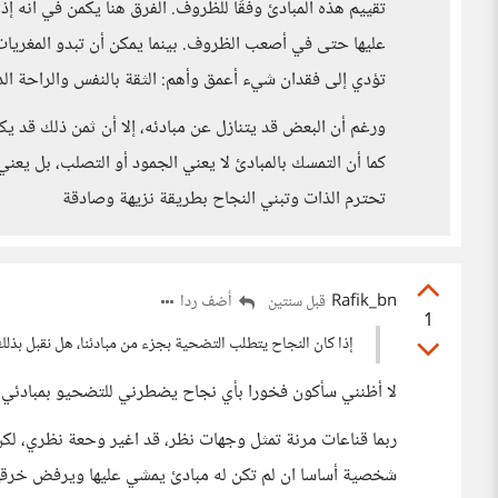
تقييم هذه المبادئ وفقًا للظروف. الفرق هنا يكمن في أنه إذا
عليها حتى في أصعب الظروف. بينما يمكن أن تبدو المغريات مث
تؤدي إلى فقدان شيء أعمق وأهم: الثقة بالنفس والراحة الد
ورغم أن البعض قد يتنازل عن مبادئه، إلا أن ثمن ذلك قد يك
كما أن التمسك بالمبادئ لا يعني الجمود أو التصلب، بل يعن
تحترم الذات وتبني النجاح بطريقة نزيهة وصادقة
Rafik_bn
أضف ردا
قبل سنتين
1
إذا كان النجاح يتطلب التضحية بجزء من مبادئنا، هل نقبل بذلك
لا أظنني سأكون فخورا بأي نجاح يضطرني للتضحيو بمبادئي 
ربما قناعات مرنة تمثل وجهات نظر، قد اغير وحعة نظري، لكن 
شخصية أساسا ان لم تكن له مبادئ يمشي عليها ويرفض خرقه