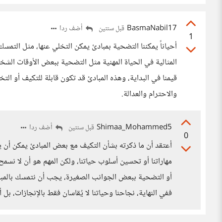
BasmaNabil17
أضف ردا
قبل سنتين
1
أحياناً يمكننا التضحية بمبادئ يمكن التخلي عنها، مثل التمسك
المثالية في الحياة المهنية مثل التضحية ببعض الأوقات الش
قيمنا في البداية، وهذه المبادئ قد تكون قابلة للتكيف أو ا
والاحترام والعدالة.
Shimaa_Mohammed5
أضف ردا
قبل سنتين
0
أعتقد أن ما ذكرته بشأن التكيف مع بعض المبادئ يمكن أن 
مهاراتنا أو تحسين أسلوب حياتنا، ولكن المهم هو أن لا نسم
أو التضحية ببعض الجوانب الصغيرة، يجب أن نتمسك بالمبادئ
ففي النهاية، نجاحنا وحياتنا لا يُقاسان فقط بالإنجازات، بل أي