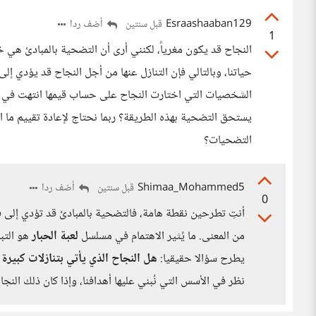
Esraashaaban129
أضف ردا
قبل سنتين
1
النجاح قد يكون مغرياً، لكنني أرى أن التضحية بالمبادئ هي
حياتنا، وبالتالي فإن التنازل عنها من أجل النجاح قد يؤدي إل
الشخصيات التي اختارت النجاح على حساب قيمها انتهت في النها
يستحق التضحية بهذه الطريقة؟ ربما نحتاج لإعادة تقييم ما ا
التضحيات؟
Shimaa_Mohammed5
أضف ردا
قبل سنتين
0
أنتِ تطرحين نقطة هامة، فالتضحية بالمبادئ قد تؤدي إلى ف
من المعنى. ما يُثير الاهتمام في مسلسل
لعبة الحبار
هو التب
يطرح سؤالا حقيقيا:
هل النجاح الذي يأتي بتنازلات كبير
نظر في الأسس التي نُبني عليها أهدافنا، وإذا كان ذلك النجاح