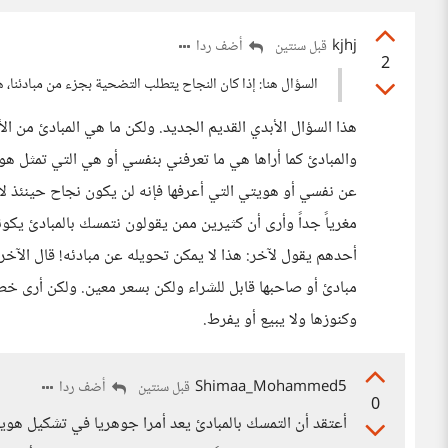
kjhj
أضف ردا
قبل سنتين
2
السؤال هنا: إذا كان النجاح يتطلب التضحية بجزء من مبادئنا، ه
هذا السؤال الأبدي القديم الجديد. ولكن ما هي المبادئ من ال
والمبادئ كما أراها هي ما تعرفني بنفسي أو هي التي تمثل ه
عن نفسي أو هويتي التي أعرفها فإنه لن يكون نجاح حينئذ لأ
مغرياً جداً وأرى أن كثيرين ممن يقولون نتمسك بالمبادئ يكو
أحدهم يقول لآخر: هذا لا يمكن تحويله عن مبادئه! قال الآخر:
مبادئ أو صاحبها قابل للشراء ولكن بسعر معين. ولكن أرى خط
وكنوزها ولا يبيع أو يفرط.
Shimaa_Mohammed5
أضف ردا
قبل سنتين
0
أعتقد أن التمسك بالمبادئ يعد أمرا جوهريا في تشكيل هوي