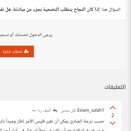
السؤال هنا:
إذا كان النجاح يتطلب التضحية بجزء من مبادئنا، هل نقب
يرجى الدخول لحسابك أو تسجي
حساب جديد
التعليقات
Eslam_salah1
أضف ردا
قبل سنتين
2
حسب درجة المبادئ يمكن أن نقرر فليس الأمر إطار ومبدأ ثاب
ضمن فريق الرقابة هو أن نكتشف خطأ أو خلل في أداء أحد الز