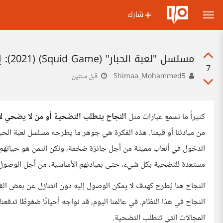
شارك
مسلسل "لعبة الحبار" (Squid Game) (2021): إن كان نجاحك يتطلب التضحية بجزء من مبادئنا، هل تقبل؟
7
Shimaa_Mohammed5
قبل سنتين
كثيراً ما نسمع عبارات مثل
النجاح يتطلب التضحية أو من لا يضحي ل
الدخول في ألعاب مميتة من أجل جائزة ضخمة، ولكن الثمن هو حياتهم 
مستعدة للتضحية بكل شيء، حتى بمبادئهم الأساسية، من أجل الوصول إ
النجاح هنا يُطرح كهدف لا يمكن الوصول إليه دون التنازل عن بعض ال
النجاح في هذا النظام. في عالمنا اليوم، قد نواجه أحيانًا ضغوطًا تدفعن
المجالات التي تتطلب التضحية.