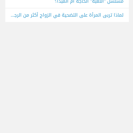
مسلسل "اللعبة" الحاجة أم المبدأ؟
لماذا تربى المرأة على التضحية في الزواج أكثر من الرجل؟؟ مسلسل روج أسود