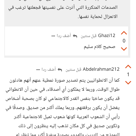
الصدمات المتكررة التي أثرت على نفسيتها فجعلتها ترغب في
الانعزال لحماية نفسها.
Ghazi12
أضف ردا
قبل سنتين
0
صحيح كلام سليم
Abdelrahman212
أضف ردا
قبل سنتين
1
كما أن الانطوائيين يتم تصدير صورة نمطية عنهم أنهم هادئون
طوال الوقت، وربما لا يملكون أي أصدقاء، في حين أن الانطوائي
قد يكون صاخبًا بنفس القدر كالاجتماعي لو كان بصحبة أشخاص
يفضل أن يكون برفقتهم، وربما يملك أكثر من صديق. وصدقًا في
رأيي أن الشعوب العربية كونها شعوب تميل للاجتماعية أكثر
وتكوين صديق في كل مكان تذهب إليه ينظرون إلى ذلك
النموذج من التريث والهدوء بصورة منفرة أكثر مما تنظر له