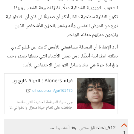
الشعوب الأوروبية الشمالية مثلًا. نظرًا لطبيعة الشعب، ولهذا
تكون النظرة سطحية دائمًا، أذكر أن صديقًا لي ظن أن الانطوائية
نوع من المرض النفسي وأنه يشعر بالحزن للأشخاص الذين
يلزمون منزلهم معظم الوقت.
أود الإشارة أن للصدفة مساهمتي للأمس كانت عن فيلم كوري
بطلته انطوائية أيضًا. ومن ضمن الأشياء التي تفعلها بصدر رحب
وبإرادة حرة هي ترك وسائل التواصل الاجتماعي للأبد:
فيلم Aloners : الحياة خارج وسائل التواصل ليست نعيمًا - حسوب I/O
io.hsoub.com/go/165475
جي سوك الموظفة الحديثة التي لطالما
حافظت على نظام حياة منعزل وانطوائي، لا
ترضح لضعوط استخدام
rana_512
أضف ردا
قبل سنتين
1