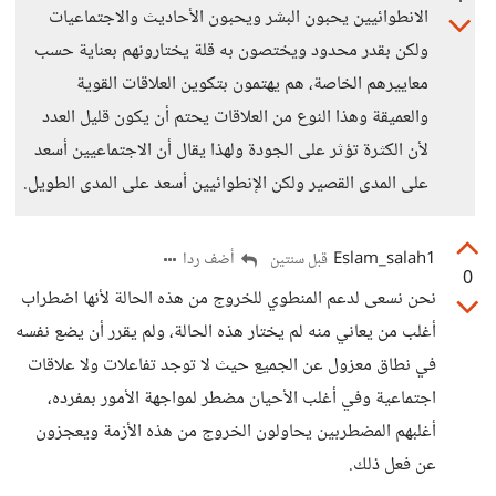
الانطوائيين يحبون البشر ويحبون الأحاديث والاجتماعيات
ولكن بقدر محدود ويختصون به قلة يختارونهم بعناية حسب
معاييرهم الخاصة، هم يهتمون بتكوين العلاقات القوية
والعميقة وهذا النوع من العلاقات يحتم أن يكون قليل العدد
لأن الكثرة تؤثر على الجودة ولهذا يقال أن الاجتماعيين أسعد
على المدى القصير ولكن الإنطوائيين أسعد على المدى الطويل.
Eslam_salah1
أضف ردا
قبل سنتين
0
نحن نسعى لدعم المنطوي للخروج من هذه الحالة لأنها اضطراب
أغلب من يعاني منه لم يختار هذه الحالة، ولم يقرر أن يضع نفسه
في نطاق معزول عن الجميع حيث لا توجد تفاعلات ولا علاقات
اجتماعية وفي أغلب الأحيان مضطر لمواجهة الأمور بمفرده،
أغلبهم المضطربين يحاولون الخروج من هذه الأزمة ويعجزون
عن فعل ذلك.