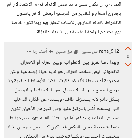
الضروري أن يكون سيئ وانما بعض الافراد قرروا الابتعاد لان لم
يجدون أهتمام والتقدير من المجتمع البعض الاخر يخشون
الانخراط بالعالم الخارجي لأسباب تتعلق بهم ربما تكون خاصة
فهم يجدون الراحة النفسية في الأبتعاد والعزلة
rana_512
أضف ردا
قبل سنتين
قبل سنتين
0
ولهذا دعنا نفرق بين الانطوائية وبين العزلة أو الانعزال،
الانطوائي ليس شخصا انعزالي هو لديه حياة إجتماعية ولكن
محدودة أو بسيطة لأنه كما ذكرت يفضل الأوساط الصغيرة ولا
يرتاح للجميع بسرعة ولا يفضل عموما الاختلاط والتواصل
بشكل دائم لأنه يستنزف طاقته ويشتته عن أفكاره الداخلية
التي يستمتع أكثر بالتركيز عليها وفي كثير من الأحيان تكون
سببا في إبداعه ونبوغه، أما من يعتزل العالم فهو ليس مرتبط
بنمط شخصية معين بالعكس قد يكون كثير ممن يقومون بذلك
شخصيات إجتماعية ولكنها تعرضت لنوع من الخذلان أو