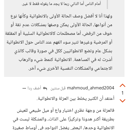
أمام الناس أما الثاني ربما لا يجد ما يقوله فقط لا غير.
ولهذا أنا لا أفضل وصف الحالة الأولى بالانطوائية وكأنها نوع
من أنواعها، الحالة الأولى يمكن وصفها بمشكلات عدم ثقة أو
خوف من الرفض، أما مصطلحات كالانطوائية السلبية أو المقلقة
أو المرضية وغيرها تثير سوء الفهم عند الناس حول الانطوائية
بشكل عام وتضع الانطوائيين ككل في صورة وقالب كالذي
أشرت له في المساهمة. الانطوائية كنمط شيء والرهاب
الاجتماعي والمشكلات النفسية الأخرى شيء آخر.
mahmoud_ahmed2004
أضف ردا
قبل سنتين
1
أعتقد أن الكثير يخلط بين العزلة والانطوائية.
فالعزلة من وجهة نظري اختيار واع أو ميل طبيعي للعيش
بطريقة أكثر هدوءًا وتركيزًا على الذات، والمشكلة ليست في
الانطوائية وحدها، البعض يفضل التواجد في أوساط صغيرة