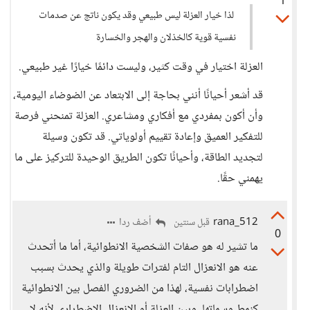
1
لذا خيار العزلة ليس طبيعي وقد يكون ناتج عن صدمات
نفسية قوية كالخذلان والهجر والخسارة
العزلة اختيار في وقت كثير، وليست دائمًا خيارًا غير طبيعي.
قد أشعر أحيانًا أنني بحاجة إلى الابتعاد عن الضوضاء اليومية،
وأن أكون بمفردي مع أفكاري ومشاعري. العزلة تمنحني فرصة
للتفكير العميق وإعادة تقييم أولوياتي. قد تكون وسيلة
لتجديد الطاقة، وأحيانًا تكون الطريق الوحيدة للتركيز على ما
يهمني حقًا.
rana_512
أضف ردا
قبل سنتين
0
ما تشير له هو صفات الشخصية الانطوائية، أما ما أتحدث
عنه هو الانعزال التام لفترات طويلة والذي يحدث بسبب
اضطرابات نفسية، لهذا من الضروري الفصل بين الانطوائية
كنمط وسماتها، وبين العزلة أو الانعزال الاضطراري لأنه لا