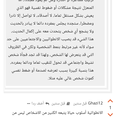
ترتيب مشاعره أو أفكاره ومن ثم يعود مجددا، أما
المنعزل نتيجة مشكلات أو ضغوط نفسية فهو الذي
يعيش بشكل مستقل تماما، لا أصدقاء، لا تواصل إلا نادرا
ومضطرا، ستجده يجلس بمفرده دائما لا يبادر بالحديث
ولا يشجع أي شخص يتحدث معه على إكمال الحديث،
هذا الشيء قد يصيب الانطوائيين والاجتماعيين على حد
سواء لأنه غير مرتبط بنمط الشخصية ولكن في الظروف
التي قد يتعرض لها الشخص، ولهذا قد تجد فجأة شخص
نشيط واجتماعي قد تحول للنقيب تماما ودائما بمفرده،
هذا بنسبة كبيرة بسبب تعرضه لصدمة أو ضغط نفسي
كموت شخص غالي عليه مثلا.
Ghazi12
أضف ردا
قبل سنتين
قبل سنتين
1
الانطوائية أسلوب حياة يتبعه الكثير من الاشخاص ليس من