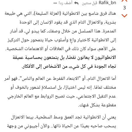
Rafik_bn
أضف ردا
قبل سنتين
3
هناك فرق شاسع بين الانطوائية (العزلة السليمة)، التي هي طبيعة
بشرية، والانعزال التام الذي قد يقود الإنسان إلى الوحدة
المدمرة. هذا المسلسل من خلال وصفك، كما يبدو لي، قد أشار
إلى الانطوائية كاختيار واعٍ وأسلوب حياة يتمحور حول التركيز
على الأهم، سواء كان ذلك في العلاقات أو الاهتمامات الشخصية.
الانطوائيون لا يعانون نقصًا، بل يتمتعون بحساسية عميقة
تجاه الجودة في كل شيء، من الأشخاص إلى الأفكار.
أما الانعزال التام، أو "الابتعاد المُفرط عن العالم والناس"، فهو أمر
مختلف تمامًا. إنه ليس اختيارًا، بل استسلامٌ لشعور بالخوف أو
عدم التقبل الاجتماعي، حيث تصبح الروابط مع العالم الخارجي
مقطوعة بشكل مُنهِك.
يعني أن الانطوائية تجد العمق وسط السطحية، بينما الانعزال
يسحب صاحبه بعيدًا عن الحياة ذاتها.. والآن أجيبوني من وجهة