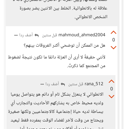
علاقة له بالانطوائية. الخلط بين الاثنين يضر بصورة
الشخص الانطوائي.
mahmoud_ahmed2004
أضف ردا
قبل سنتين
0
هل من الممكن أن توضحي أكثر الفروقات بينهم؟
لأنني حقيقةً لا أرى أن العزلة دائمًا ما تكون نتيجةً لضغوط
من المجتمع كما ذكرتُ.
rana_512
أضف ردا
قبل سنتين
0
الانطوائي لا ينعزل بشكل تام أو دائم هو يتواصل يوميا
ولديه محيط خاص به يشاركهم الأحاديث والتجارب أي
ببساطة لديه حياة إجتماعية كالاجتماعيين ولكنها صغيرة
ويحتاج من وقت لآخر لقضاء الوقت بمفرده فقط ليعيد