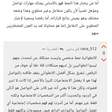
أما من يختار هذا النمط فهو بالأساس يمتلك مهارات تواصل
ومؤهل نفسياً لأن يكون متفاعل وغير منطوي وهذا وضعه
مختلف وهو يعيش بناتج قراراته، أما رفضنا وسعينا لإجبار
المنطوي على التفاعل إنما هو محاولة لمد يد العون للمضطربين
منهم
rana_512
أضف ردا
قبل سنتين
0
الانطوائية نمط شخصي وليست مشكلة، من تتحدث عنهم
ليسوا انطوائيين بل لديهم مشكلات قلة ثقة أو خوف من
الرفض، لنفرق بشكل أفضل، الانطوائي يفقد طاقته بالتواصل
لهذا هو لا يفضل الاجتماعيات كثيرا بالأخص إذا كانت لا تثير
فضوله، ولكن هذا لا يعني أنه غير قادر على التواصل هو أذكى
في الردود والحديث أكثر من الشخصيات الاجتماعية ولكنه
فقط غير مهتم. أما من أشرت لهم فهم شخصيات إجتماعية أي
تفضل التواصل والتواجد الدائم ضمن مجموعات ولكنهم فقط