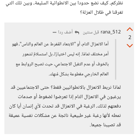
نظركم، كيف نضع حدودا بين الانطوائية السليمة، وبين تلك التي
تغرقنا في ظلال العزلة؟
rana_512
أضف ردا
قبل سنتين
2
أما الانعزال التام، أو "الابتعاد المُفرط عن العالم والناس"، فهو
أمر مختلف تمامًا. إنه ليس اختيارًا، بل استسلامٌ لشعور
بالخوف أو عدم التقبل الاجتماعي، حيث تصبح الروابط مع
العالم الخارجي مقطوعة بشكل مُنهِك.
لماذا نربط الانعزال بالانطوائيين فقط؟ حتى الاجتماعيين قد
يرغبون في الانعزال التام إذا تعرضوا لضغوط أو صدمات
دفعتهم لذلك، الرغبة في الانعزال قد تحدث لأي إنسان أيا كان
نمطه لأنها رغبة غير طبيعية ناتجة عن مشكلات نفسية عميقة
قد تصيبنا جميعا.