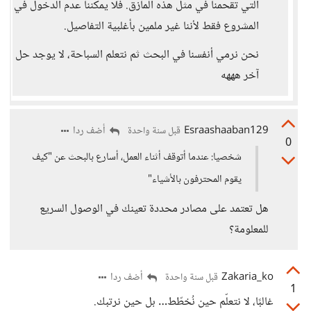
التي تقحمنا في مثل هذه المآزق. فلا يمكننا عدم الدخول في
المشروع فقط لأننا غير ملمين بأغلبية التفاصيل.
نحن نرمي أنفسنا في البحث ثم نتعلم السباحة، لا يوجد حل
آخر هههه
Esraashaaban129
أضف ردا
قبل سنة واحدة
0
شخصيا: عندما أتوقف أثناء العمل، أسارع بالبحث عن "كيف
يقوم المحترفون بالأشياء"
هل تعتمد على مصادر محددة تعينك في الوصول السريع
للمعلومة؟
Zakaria_ko
أضف ردا
قبل سنة واحدة
1
غالبًا، لا نتعلّم حين نُخطّط… بل حين نرتبك.