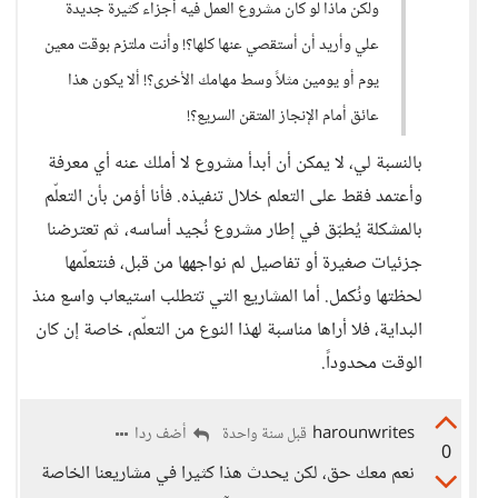
ولكن ماذا لو كان مشروع العمل فيه أجزاء كثيرة جديدة
علي وأريد أن أستقصي عنها كلها؟! وأنت ملتزم بوقت معين
يوم أو يومين مثلاً وسط مهامك الأخرى؟! ألا يكون هذا
عائق أمام الإنجاز المتقن السريع؟!
بالنسبة لي، لا يمكن أن أبدأ مشروع لا أملك عنه أي معرفة
وأعتمد فقط على التعلم خلال تنفيذه. فأنا أؤمن بأن التعلّم
بالمشكلة يُطبّق في إطار مشروع نُجيد أساسه، ثم تعترضنا
جزئيات صغيرة أو تفاصيل لم نواجهها من قبل، فنتعلّمها
لحظتها ونُكمل. أما المشاريع التي تتطلب استيعاب واسع منذ
البداية، فلا أراها مناسبة لهذا النوع من التعلّم، خاصة إن كان
الوقت محدوداً.
harounwrites
أضف ردا
قبل سنة واحدة
0
نعم معك حق، لكن يحدث هذا كثيرا في مشاريعنا الخاصة