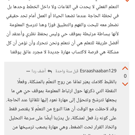
التعلم الفعلي لا يحدث في القاعات ولا داخل الخطط وحدها بل
في لحظة الحاجة عندما تضعنا الحياة أو العمل أمام تحد حقيقي
نضطر معه للبحث والفهم والتطبيق فورًا وهنا تترسخ المعلومة
لأنها ببساطة مرتبطة بموقف حي وليس بحفظ نظري وأعتقد أن
أفضل طريقة للتعلم هي أن نتعلم ونحن نتحرك وأن نؤمن أن كل
مشكلة هي فرصة لاكتساب مهارة جديدة لا مجرد عائق يوقفنا
Esraashaaban129
أضف ردا
قبل سنة واحدة
0
بالظبط كلامك يعبّر تمامًا عن روح التعلّم بالمشكلة، وفعلًا
النقطة التي ذكرتِها حول ارتباط المعلومة بموقف حيّ هي ما
يجعلها تترسّخ وتتحوّل إلى مهارة نعود إليها تلقائيًا عند الحاجة.
وقد لاحظت مع الوقت أن هذا النوع من التعلّم لا يقتصر فقط
على كونه ردّ فعل لمشكلة، بل يدرّبنا أيضًا على سرعة التحليل
واتخاذ القرار تحت الضغط، وهي مهارة يصعب ترسيخها من