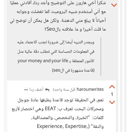
شكراً أخي هارون على التوضيح وأجد ردك أفادني عمليًا
مع أني أستخدم شبيه البرومبت كما تفضلت وجوابه
أحياناً لا يبلغ مني الدهشة. ولكن هل يمكن أن توضح لي
ما قلت أخيرا و ما علاقته بالSeo؟
ويجدر التنبيه أيضا إلى ضرورة تجنب الاعتماد عليه
في المعلومات الحساسة التي تتطلب دقة عالية مثل
الأمور المتعلقة بـ your money and your life
(قاعدة مشهورة في الseo)
harounwrites
أضف ردا
قبل سنة واحدة
1
نعم، في الحقيقة توجد قاعدة يطبقها عادة جوجل
ومحركات البحث تعرف ب: EEAT وهي اختصار لأربع
كلمات: "الخبرة، والتخصص، والمصداقية،
والثقة" (Experience, Expertise,