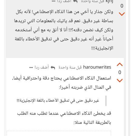
kjhj
أضف ردا
قبل سنة واحدة
0
ولكن حِذار يا أخي من هذا الذكاء الإصطناعي! لأنه بكل
بساطة غير دقيق. نعم قد ياتيك بالمعلومات التي تريدها
ولكن كيف نضمن دقته؟!! أنا لا أثق به مع أني أستخدمه
أحياناً غير أنه غير دقيق حتى في تدقيق الأخطاء باللغة
الإنجليزية!!!
harounwrites
أضف ردا
قبل سنة واحدة
0
استعمال الذكاء الاصطناعي يحتاج دقة واحترافية أيضا،
في المثال الذي ضربته أخيرا:
غير دقيق حتى في تدقيق الأخطاء باللغة الإنجليزية!!!
قد يخطئ الذكاء الاصطناعي عندما تطلب منه الطلب
بالطريقة التالية مثلا: