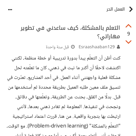
العمل الحر
التعلم بالمشكلة، كيف ساعدني في تطوير
9
مهاراتي؟
Esraashaaban129
قبل سنة واحدة
كنت أظن أن التعلّم يبدأ بدورة تدريبية أو خطة منظمة، لكنني
اكتشفت لاحقًا أن أكثر ما ثبت في ذهني، كان ما تعلّمته لحل
مشكلة فعلية واجهتني أثناء العمل. في أحد المشاريع، تعثّرت في
تنسيق ملف معين طلبه العميل بطريقة محددة لم أستخدمها من
قبل. بدلًا من القلق، بحثت عن الطريقة، وتعلّمتها في دقائق،
ونجحت في تنفيذها. المعلومة لم تغادر ذهني بعدها، لأنني
ارتبطت بها بتجربة واقعية. من هنا، قررت اعتماد استراتيجية
"التعلّم بالمشكلة" (Problem-driven learning). مع الوقت،