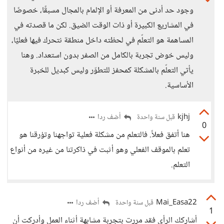
وجود حد أدنى من المعرفة أو الإلمام بالمجال مسبقًا، خصوصًا
في المشاريع الكبيرة أو ذات الوقت الضيق. لكن ما قصدته في
المساهمة هو التعلّم في لحظته داخل منطقة نتحرك فيها فعليًا،
وليس خوض تجربة بالكامل من الصفر بدون استعداد. وهنا
يأتي التعلّم بالمشكلة كمحفز للتطوّر وليس كبديل للخبرة
الأساسية.
kjhj
أضف ردا
قبل سنة واحدة
0
هنا أتفق فعلاً. فالتعلم من مشكلة فعلية تواجهنا وتؤرقنا هو
تعلم بالموقف الفعلي وهو أثبت في ذاكرتنا من غيره من أنواع
التعلم.
Mai_Easa22
أضف ردا
قبل سنة واحدة
1
أشاركك الرأي فقد مررت بتجربة مشابهة أثناء العمل وأدركت أن