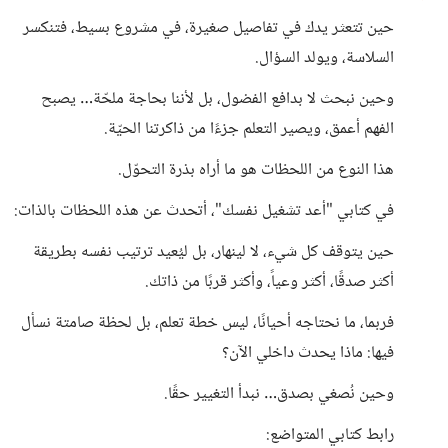
حين تتعثر يدك في تفاصيل صغيرة، في مشروع بسيط، فتنكسر
السلاسة، ويولد السؤال.
وحين نبحث لا بدافع الفضول، بل لأننا بحاجة ملحّة… يصبح
الفهم أعمق، ويصير التعلم جزءًا من ذاكرتنا الحيّة.
هذا النوع من اللحظات هو ما أراه بذرة التحوّل.
في كتابي "أعد تشغيل نفسك"، أتحدث عن هذه اللحظات بالذات:
حين يتوقف كل شيء، لا لينهار، بل ليُعيد ترتيب نفسه بطريقة
أكثر صدقًا، أكثر وعياً، وأكثر قربًا من ذاتك.
فربما، ما نحتاجه أحيانًا، ليس خطة تعلم، بل لحظة صامتة نسأل
فيها: ماذا يحدث داخلي الآن؟
وحين نُصغي بصدق… نبدأ التغيير حقًا.
رابط كتابي المتواضع: