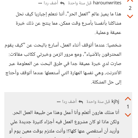
harounwrites
أضف ردا
قبل سنة واحدة
2
هذا ما يميز عالم "العمل الحر"، أننا نتعلم إجباريا كيف نحل
مشاكلنا بأنفسنا بأسرع وقت ممكن، مما ينتج عن ذلك خبرة
عميقة وعملية.
شخصيا: عندما أتوقف أثناء العمل، أسارع بالبحث عن "كيف يقوم
المحترفون بالأشياء"، ومع مرور الزمن وخبرتي ككاتب مقالات:
صارت لدي خبرة عميقة جدا في طرق البحث عن المعلومة عبر
الأنترنت، وهي نفسها المهارة التي أستعملها عندما أتوقف وأحتاج
إلى حل المشكلة.
kjhj
أضف ردا
قبل سنة واحدة
1
أنا مثلك هارون أتعلم وأنا أعمل وهذا من طبيعة العمل الحر.
ولكن ماذا لو كان مشروع العمل فيه أجزاء كثيرة جديدة علي
وأريد أن أستقصي عنها كلها؟! وأنت ملتزم بوقت معين يوم أو