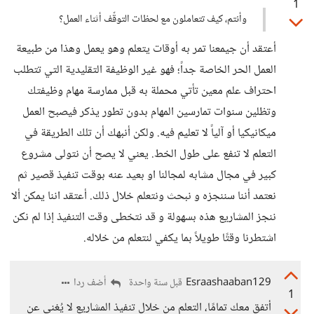
1
وأنتم، كيف تتعاملون مع لحظات التوقّف أثناء العمل؟
أعتقد أن جيمعنا تمر به أوقات يتعلم وهو يعمل وهذا من طبيعة
العمل الحر الخاصة جداً؛ فهو غير الوظيفة التقليدية التي تتطلب
احتراف علم معين تأتي محملة به قبل ممارسة مهام وظيفتك
وتظلين سنوات تمارسين المهام بدون تطور يذكر فيصبح العمل
ميكانيكيا أو آلياً لا تعليم فيه. ولكن أنبهك أن تلك الطريقة في
التعلم لا تنفع على طول الخط. يعني لا يصح أن نتولى مشروع
كبير في مجال مشابه لمجالنا او بعيد عنه بوقت تنفيذ قصير ثم
نعتمد أننا سننجزه و نبحث ونتعلم خلال ذلك. أعتقد اننا يمكن ألا
ننجز المشاريع هذه بسهولة و قد نتخطى وقت التنفيذ إذا لم نكن
اشتطرنا وقتًا طويلاً بما يكفي لنتعلم من خلاله.
Esraashaaban129
أضف ردا
قبل سنة واحدة
1
أتفق معك تمامًا، التعلم من خلال تنفيذ المشاريع لا يُغني عن