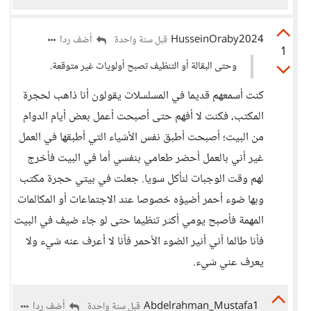
HusseinOraby2024
أضف ردا
قبل سنة واحدة
1
وحتى البقالة أو التنظيف تصبح أولويات غير متوقعة.
كنت أسمعهم قديما في المسلسلات يقولون أنا ذاهب لحجرة
المكتب، فكنت لا أفهم حتى أصبحت أعمل بعض أيام الدوام
من البيت؛ أصبحت أطبق نفس الأشياء التي أطبقها في العمل
غير أني بالعمل أحضر طعامي بنفسي أما في البيت فأخرج
لهم وقت الوجبات لنأكل سويا. جعلت في بيتي حجرة مكتب
وبها ضوء أحمر أضيؤه خصوصا عند الاجتماعات أو المكالمات
المهمة فأصبح يومي أكثر تنظيما حتى لو جاء ضيف في البيت
فأنا طالما أني أنير الضوء الأحمر فأنا لا أعرف عنه شيء ولا
يعرف عني شيء.
Abdelrahman_Mustafa1
أضف ردا
قبل سنة واحدة