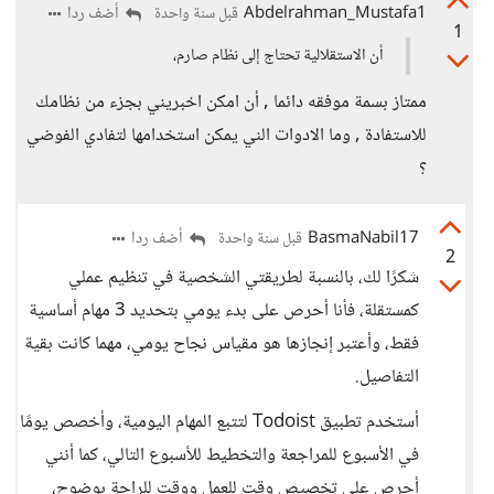
Abdelrahman_Mustafa1
أضف ردا
قبل سنة واحدة
1
أن الاستقلالية تحتاج إلى نظام صارم،
ممتاز بسمة موفقه دائما , أن امكن اخبريني بجزء من نظامك
للاستفادة , وما الادوات الني يمكن استخدامها لتفادي الفوضي
؟
BasmaNabil17
أضف ردا
قبل سنة واحدة
2
شكرًا لك، بالنسبة لطريقتي الشخصية في تنظيم عملي
كمستقلة، فأنا أحرص على بدء يومي بتحديد 3 مهام أساسية
فقط، وأعتبر إنجازها هو مقياس نجاح يومي، مهما كانت بقية
التفاصيل.
أستخدم تطبيق Todoist لتتبع المهام اليومية، وأخصص يومًا
في الأسبوع للمراجعة والتخطيط للأسبوع التالي، كما أنني
أحرص على تخصيص وقت للعمل ووقت للراحة بوضوح،