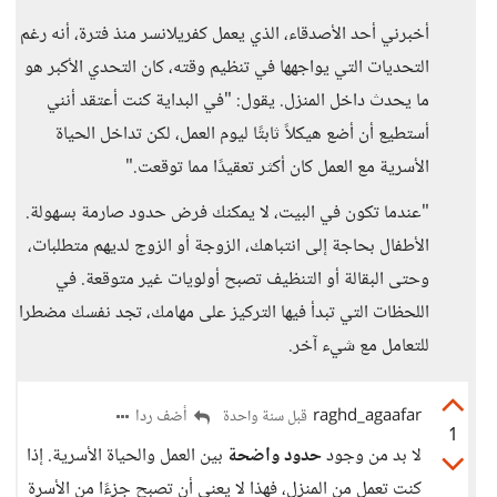
أخبرني أحد الأصدقاء، الذي يعمل كفريلانسر منذ فترة، أنه رغم
التحديات التي يواجهها في تنظيم وقته، كان التحدي الأكبر هو
ما يحدث داخل المنزل. يقول: "في البداية كنت أعتقد أنني
أستطيع أن أضع هيكلاً ثابتًا ليوم العمل، لكن تداخل الحياة
الأسرية مع العمل كان أكثر تعقيدًا مما توقعت."
"عندما تكون في البيت، لا يمكنك فرض حدود صارمة بسهولة.
الأطفال بحاجة إلى انتباهك، الزوجة أو الزوج لديهم متطلبات،
وحتى البقالة أو التنظيف تصبح أولويات غير متوقعة. في
اللحظات التي تبدأ فيها التركيز على مهامك، تجد نفسك مضطرا
للتعامل مع شيء آخر.
raghd_agaafar
أضف ردا
قبل سنة واحدة
1
لا بد من وجود
حدود واضحة
بين العمل والحياة الأسرية. إذا
كنت تعمل من المنزل، فهذا لا يعني أن تصبح جزءًا من الأسرة