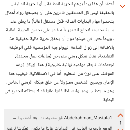
أعتقد أن هذا يبدأ بوهم الحرية المطلقة .. أو الحرية المالية ..
بالحقيقة ليس كل المستقلين قادرين على أن يصبحوا رواد أعمال
يتحملوا مهام البدايات الشاقة فكل مستقل (غالباً) ما يظن عند
بداية تحقيقه لنجاح الشعور بأنه قادر على تحقيق الحرية المالية
، ويبدأ حتى في عيشها دون أن يحقق حرية مالية حقيقية هذا
بالإضافة إلى زوال الساعة البيولوجية المؤسسية ففي الوظيفة
التقليدية، هناك هيكل زمني مفروض (ساعات عمل محددة،
اجتماعات ثابتة، مواعيد نهائية خارجية). هذا الهيكل يُرغم
الموظف على نوع من التنظيم. أما في الاستقلالية، فيغيب هذا
الإطار، ويصبح الشخص مسؤولاً عن خلق هيكله الزمني الخاص،
وهو ما يتطلب وعيًا وانضباطًا ذاتيًا عاليًا قد لا يمتلكه الجميع في
البداية.
Abdelrahman_Mustafa1
أضف ردا
قبل سنة واحدة
1
الوهم بالحرية المالية في البدايات غالبًا ما يكون انعكاسًا لرغبة