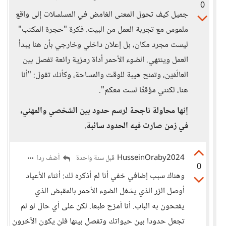
0
جميل كيف تحول المعنى الغامض في المسلسلات إلى واقع
ملموس مع تجربة العمل من البيت. فكرة "حجرة المكتب"
ليست مجرد مكان، بل إعلان داخلي وخارجي بأن هنا يبدأ
العمل وينتهي. الضوء الأحمر أداة رمزية رائعة تفصل بين
العالَمَيْن، وتمنح هيبة للوقت والمساحة، وكأنك تقول: "أنا
هنا، لكنني مؤقتًا لست معكم".
إنها محاولة ناجحة لرسم حدود بين الشخصي والمهني،
في زمن صارت فيه الحدود سائبة.
HusseinOraby2024
أضف ردا
قبل سنة واحدة
0
وهناك سبب إضافي خفي أنا لم أذكره لك: أثناء الأعياد
أوصل الزر الذي يشغل الضوء الأحمر بالمقبض الذي
يفتحون به الباب. أنا أمزح طبعا. لكن على أي حال لو لم
تجعل حدودا بين حيواتك وتفصل بينها فلن يكون الآخرون