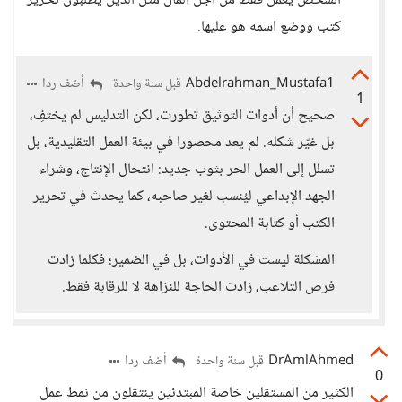
الشخص يعمل فقط من أجل المال مثل الذين يطلبون تحرير
كتب ووضع اسمه هو عليها.
Abdelrahman_Mustafa1
أضف ردا
قبل سنة واحدة
1
صحيح أن أدوات التوثيق تطورت، لكن التدليس لم يختفِ،
بل غيّر شكله. لم يعد محصورا في بيئة العمل التقليدية، بل
تسلل إلى العمل الحر بثوب جديد: انتحال الإنتاج، وشراء
الجهد الإبداعي ليُنسب لغير صاحبه، كما يحدث في تحرير
الكتب أو كتابة المحتوى.
المشكلة ليست في الأدوات، بل في الضمير؛ فكلما زادت
فرص التلاعب، زادت الحاجة للنزاهة لا للرقابة فقط.
DrAmlAhmed
أضف ردا
قبل سنة واحدة
0
الكثير من المستقلين خاصة المبتدئين ينتقلون من نمط عمل