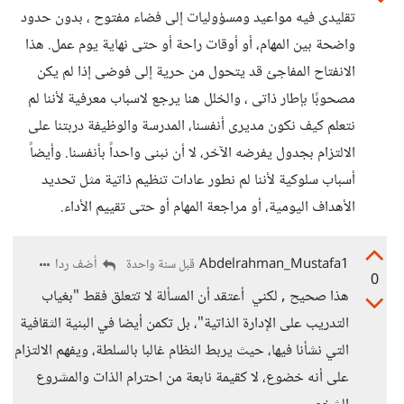
تقليدى فيه مواعيد ومسؤوليات إلى فضاء مفتوح ، بدون حدود
واضحة بين المهام، أو أوقات راحة أو حتى نهاية يوم عمل. هذا
الانفتاح المفاجئ قد يتحول من حرية إلى فوضى إذا لم يكن
مصحوبًا بإطار ذاتى ، والخلل هنا يرجع لاسباب معرفية لأننا لم
نتعلم كيف نكون مديرى أنفسنا، المدرسة والوظيفة دربتنا على
الالتزام بجدول يفرضه الآخر، لا أن نبنى واحداً بأنفسنا. وأيضاً
أسباب سلوكية لأننا لم نطور عادات تنظيم ذاتية مثل تحديد
الأهداف اليومية، أو مراجعة المهام أو حتى تقييم الأداء.
Abdelrahman_Mustafa1
أضف ردا
قبل سنة واحدة
0
هذا صحيح , لكني أعتقد أن المسألة لا تتعلق فقط "بغياب
التدريب على الإدارة الذاتية"، بل تكمن أيضا في البنية الثقافية
التي نشأنا فيها، حيث يربط النظام غالبا بالسلطة، ويفهم الالتزام
على أنه خضوع، لا كقيمة نابعة من احترام الذات والمشروع