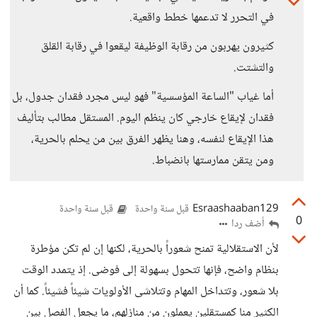
في التحرر لا تدعمها خطط واقعية.
كثيرون يهربون من رقابة الوظيفة ليقعوا في رقابة القلق
والتشتت.
أما غياب "الساعة المؤسسية" فهو ليس مجرد فقدان جدول، بل
فقدان لإيقاع خارجي كان ينظم اليوم. المستقل مطالب بتأليف
هذا الإيقاع لنفسه، وهنا يظهر الفرق بين من يحلم بالحرية،
ومن يتقن ممارستها بانضباط.
Esraashaaban129
قبل سنة واحدة
قبل سنة واحدة
0
أضف ردا
لأن الاستقلالية تمنح شعوراً بالحرية، لكنها إن لم تكن مؤطرة
بنظام واضح، فإنها تتحول بسهولة إلى فوضى. إذ يتمدد الوقت
بلا شعور، وتتداخل المهام وتتلاشى الأولويات شيئاً فشيئاً. كما أن
الكثير منا كمستقلين يعملون من منازلهم، ما يجعل الفصل بين