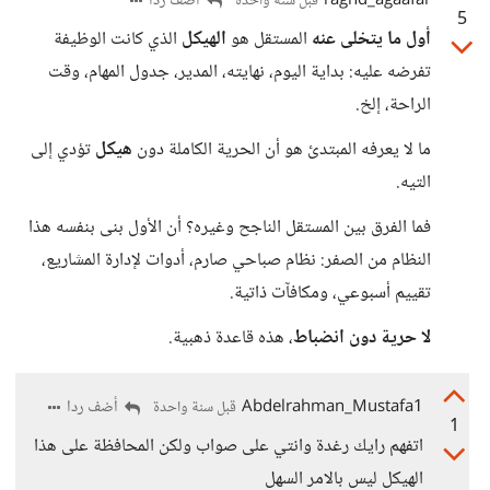
raghd_agaafar
أضف ردا
قبل سنة واحدة
5
أول ما يتخلى عنه
المستقل هو
الهيكل
الذي كانت الوظيفة
تفرضه عليه: بداية اليوم، نهايته، المدير، جدول المهام، وقت
الراحة، إلخ.
ما لا يعرفه المبتدئ هو أن الحرية الكاملة دون
هيكل
تؤدي إلى
التيه.
فما الفرق بين المستقل الناجح وغيره؟ أن الأول بنى بنفسه هذا
النظام من الصفر: نظام صباحي صارم، أدوات لإدارة المشاريع،
تقييم أسبوعي، ومكافآت ذاتية.
لا حرية دون انضباط
، هذه قاعدة ذهبية.
Abdelrahman_Mustafa1
أضف ردا
قبل سنة واحدة
1
اتفهم رايك رغدة وانتي على صواب ولكن المحافظة على هذا
الهيكل ليس بالامر السهل