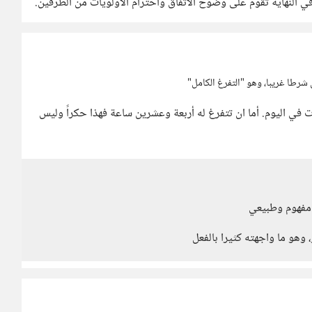
في النهاية تقوم على وضوح الاتفاق واحترام الأولويات من الطرفين.
شرطا غريبا، وهو "التفرغ الكامل"
لمقصود بالتفرغ الكامل هنا هوالتفرغ طيلة 8 ساعات في اليوم. أما ان تتفرغ له أربعة وعشرين ساعة فهذا حكراً وليس
وهو ما واجهته كثيرا بالفعل