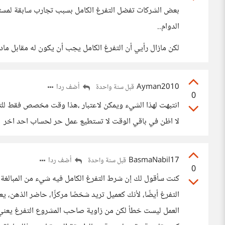
بعض الشركات تفضل التفرغ الكامل بسبب تجارب سابقة لمستقلي
الدوام..
لكن مازال رأيي أن التفرغ الكامل يجب أن يكون له مقابل ما
Ayman2010
أضف ردا
قبل سنة واحدة
0
لا اظن في باقي الوقت لا تستطيع عمل حر لحساب احد اخر
BasmaNabil17
أضف ردا
قبل سنة واحدة
0
كنت سأقول لك إن شرط التفرغ الكامل فيه شيء من المبالغة
التفرغ أيضًا، لأنك كعميل تريد شخصًا مركزًا، حاضر الذهن،
العمل ليست خطأ لكن من زاوية صاحب المشروع التفرغ يعني التز