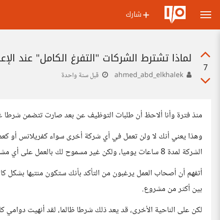
شارك
لماذا تشترط الشركات "التفرغ الكامل" عند الإ
7
ahmed_abd_elkhalek
قبل سنة واحدة
منذ فترة وأنا ألاحظ أن طلبات التوظيف عن بعد صارت تتضمن شرطا غر
وهذا يعني أنك لا ولن تعمل في أي شركة أخرى سواء كفريلانس أو كعم
الشركة لمدة 8 ساعات يوميا، ولكن غير مسموح لك بالعمل على أي مشاريع أخرى خارجية.
أتفهم أن أصحاب العمل يرغبون من التأكد بأنك ستكون منتبها بشكل 
بين أكثر من مشروع.
لكن على الناحية الأخرى، قد يعد ذلك شرطا ظالما، لقد أنهيت دوامي كا