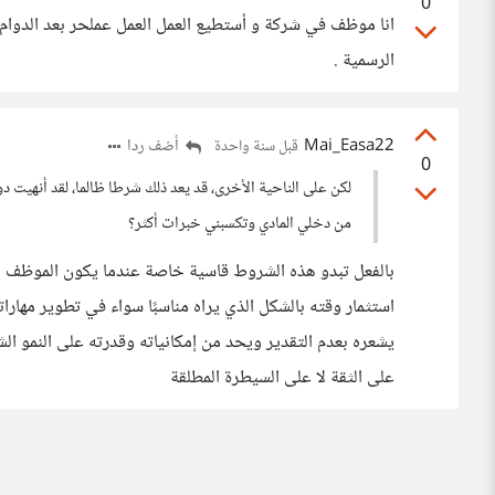
0
انا موظف في شركة و أستطيع العمل العمل عملحر بعد الدوام 
الرسمية .
Mai_Easa22
أضف ردا
قبل سنة واحدة
0
لكن على الناحية الأخرى، قد يعد ذلك شرطا ظالما، لقد أنهيت دو
من دخلي المادي وتكسبني خبرات أكثر؟
بالفعل تبدو هذه الشروط قاسية خاصة عندما يكون الموظف ملت
استثمار وقته بالشكل الذي يراه مناسبًا سواء في تطوير مهارات
يشعره بعدم التقدير ويحد من إمكانياته وقدرته على النمو ال
على الثقة لا على السيطرة المطلقة