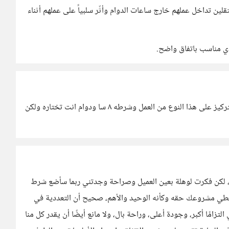
ن تداخل عملهم خارج ساعات الدوام وأثّر سلبياً على عملهم أثناء
دي مناسب باتفاق واضح.
انتبهت لهذا الشيء ويمكن لاعتبار ،هذا وقت مخصص فقط للتركيز على هذا النوع من العمل وشرطه ٨ سا ودوام انت تختاره ولكن
، لكن فكرت لوهلة بعين العميل وصراحة وجدتني ربما سأضع شرط
 يعطي مشروعك حقه وكأنه الوحيد والأهم، صحيح أن التعددية في
امًا أكبر، وجودة أعلى، وراحة بال، ولا مانع أيضًا أن يقدر كل منا