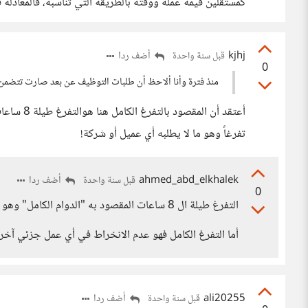
كمستقلين قيمة عمله ووقته بالطريقة التي تناسبه، فالمعادلة 
kjhj
أضف ردا
قبل سنة واحدة
0
منذ فترة وأنا ألاحظ أن طلبات التوظيف عن بعد صارت تتضمن 
أعتقد أن ا
تفرغاً وهو ما لا يطلبه أي عميل أو شركة!
ahmed_abd_elkhalek
أضف ردا
قبل سنة واحدة
0
التفرغ طيلة ال 8 ساعات المقصود به "الدوام الكامل" وهو مفهوم وطبيعي
أما التفرغ الكامل فهو عدم الانخراط في أي عمل جزئي آخر، 
ali20255
أضف ردا
قبل سنة واحدة