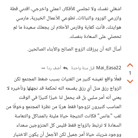
اشغلي نفسك ولا تجلسي للأفكار، اعملي واخرجي، اقتني قطة
وازرعي الورود والنباتات، تطوعي للأعمال الخيرية، مارسي
هوايتك، فأنتِ كفاية وفارس الأحلام لن يجعلك سعيدة ما لم
تحصلي على السعادة بنفسك.
أسأل الله أن يرزقك الزوج الصالح والأبناء الصالحين.
Mai_Easa22
أضف ردا
قبل سنة واحدة
1
فعلًا واقع تعيشه كثير من الفتيات بسبب ضغط المجتمع لكن
الزواج رزق مثل أي رزق يقسمه الله لحكمة قد نجهلها وتأخيره لا
يعني أنه أمر سلبي بل قد يحمل لنا خيرًا كثيرًا في الوقت
المناسب كثيرون تزوجوا فقط هربًا من نظرة المجتمع وخوفًا من
لقب "عانس" فكانت النتيجة حياة مليئة بالمشاكل والتعاسة
السعادة لا ترتبط بالزواج فقط فليس كل المتزوجين سعداء
ووجود شريك حياة أمر جميل لكن الأجمل أن يكون الاختيار