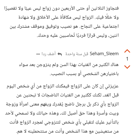
فتجاوز الثلاثين أو حتى الأربعين دون زواج ليس عيبًا ولا تقصيرًا
ولا خللًا فيكِ. الزواج ليس مكافأة على الأخلاق ولا شهادة
اجتماعية على النجاح. هو نصيب وتوفيق وموقف مشترك بين
اثنين، وليس قرارًا فرديًا تُحاسبين عليه وحدك.
Seham_Sleem
أضف ردا
قبل سنة واحدة
1
هناك الكثير من الفتيات بهذا السن ولم يتزوجن بعد سواء
باختيارهن الشخصي أو بسبب النصيب.
عزيزتي إن كان على الزواج فيمكنك الزواج من أي شخص اليوم
قبل الغد، لكنك ككثير من الفتيات الناضجات لا تبحثين عن
الزواج بأي ذكر بل برجل ناضج يُقدرك ويفهم معنى امرأة وزوجة
وبيت وأسرة وهذا حق أصيل لك، وهذه حياتك ولا تسمحي لأحد
بالتأثير عليكِ لتقبلي بأي شخص لتتزوجي لمجرد الزواج فأنت
من ستعيشين مع هذا الشخص وأنت من ستتحملينه لا هم.