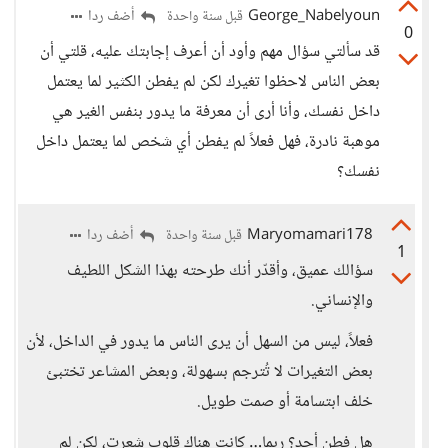
George_Nabelyoun
أضف ردا
قبل سنة واحدة
0
قد سألتي سؤال مهم وأود أن أعرف إجابتك عليه، قلتي أن
بعض الناس لاحظوا تغيرك لكن لم يفطن الكثير لما يعتمل
داخل نفسك، وأنا أرى أن معرفة ما يدور بنفس الغير هي
موهبة نادرة، فهل فعلاً لم يفطن أي شخص لما يعتمل داخل
نفسك؟
Maryomamari178
أضف ردا
قبل سنة واحدة
1
سؤالك عميق، وأقدّر أنك طرحته بهذا الشكل اللطيف
والإنساني.
فعلاً، ليس من السهل أن يرى الناس ما يدور في الداخل، لأن
بعض التغيرات لا تُترجم بسهولة، وبعض المشاعر تختبئ
خلف ابتسامة أو صمت طويل.
هل فطن أحد؟ ربما… كانت هناك قلوب شعرت، لكن لم