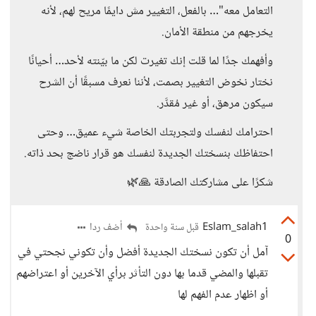
التعامل معه"… بالفعل، التغيير مش دايمًا مريح لهم، لأنه
يخرجهم من منطقة الأمان.
وأفهمك جدًا لما قلت إنك تغيرت لكن ما بيّنته لأحد… أحيانًا
نختار نخوض التغيير بصمت، لأننا نعرف مسبقًا أن الشرح
سيكون مرهق، أو غير مُقدَّر.
احترامك لنفسك ولتجربتك الخاصة شيء عميق… وحتى
احتفاظك بنسختك الجديدة لنفسك هو قرار ناضج بحد ذاته.
شكرًا على مشاركتك الصادقة 🙏🌿
Eslam_salah1
أضف ردا
قبل سنة واحدة
0
آمل أن تكون نسختك الجديدة أفضل وأن تكوني نجحتي في
تقبلها والمضي قدما بها دون التأثر برأي الآخرين أو اعتراضهم
أو اظهار عدم الفهم لها