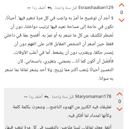
Esraashaaban129
أضف ردا
قبل سنة واحدة
0
لا أجد أن توضيح ما أمرّ به واجب في كل مرة نتغير فيها. أحيانًا،
نكون في حاجة إلى مساحة نعيد فيها ترتيب دواخلنا، دون أن
نُضطر للكشف عن كل ما نشعر به أو نمرّ به. أُفصح عمّا في داخلي
فقط حين أشعر أن الشخص المقابل قادر على الفهم دون أن
يُصدر حكمًا، ويقترب دون أن يضغط. أما في أغلب الأوقات،
فأُفضّل أن أكون كما أنا… بصمتي، بتغيّري، بانسحابي. لأن
التفسير أحيانًا يُتعب أكثر مما يُريح، ولا أحد يشعر تمامًا بما نشعر
به سوانا.
Maryomamari178
أضف ردا
قبل سنة واحدة
0
تعليقك فيه الكثير من الهدوء الناضج… وشعرت بكلمة كلمة
وكأنها امتداد لما أفكر فيه.
أتفق معك تمامًا… لسنا ملزمين بالتفسير في كل مرة نتغير فيها،