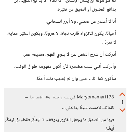
كم هو مؤلم أن يُسأل الإنسان: "ما بك؟" لا بدافع القلق… بل
بدافع الفضول أو الضيق من تغيّره.
أنا لا أعتذر عن صمتي، ولا أبرر انسحابي.
أحيانًا، يكون الانزواء قارب نجاة، لا هروبًا. ويكون التغيّر حماية،
لا تمردًا.
أدركت أن شرح النفس لمن لا ينوي الفهم، مضيعة عمر.
وأدركت أنني لست مضطرة لأن أكون مفهومة طوال الوقت.
سأكون كما أنا… حتى وإن لم يُعجب ذلك أحدًا.
Maryomamari178
أضف ردا
قبل سنة واحدة
1
كلماتك لامست شيئًا بداخلي…
فيها من الصدق ما يجعل القارئ يتوقف، لا ليعلّق فقط، بل ليفكّر
أيضًا.