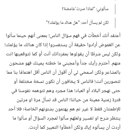
سألوني: "لماذا صرت ُغامضة؟
لكن لم يسأل أحد: "هل هناك ما يؤلمك؟"
أعتقد أنك أخطأت في فهم سؤال الناس! بمعنى أنهم حينما سألوا
عن الغموض أرادوا حقيقة أن يستفسروا إذا كان هنالك ما يؤلمك!
ولكن ليس شرطًا أن يقولوها بمفرداتك أنت أو كما تتوقعينها انت
منهم. أحترم رأيك جدأً وأعجبني ما خطته يمينك فهو مشحون
بالمشاعر ولكن اسمحي لي أن أقول أن الناس أقل اهتمامًا بنا مما
تتصورين أنت! فالناس لا يخافون أن نكون نسخة مختلفة أو
حتى نهجر البلاد أو العباد! هذا مجرد وهم تتوهمه نفوسنا في
فترة زمنية معينة من حياتنا! الناس قد تسأل مرة او مرتين
للإطمئنان فقط لا غير ثم هم يهتمون بشئونهم الخاصة؛ فلا أحد
ينتظر شرح او تفسير ولعلهم سألوا لمجرد السؤال أو سألوا ما
أردت أن يسألوه إياك ولكن أخطأوا التعبير كما أردت.