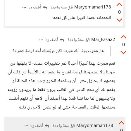
Maryomamari178
أضف ردا
قبل سنة واحدة
0
الحمدلله حمدا كثيرا على كل نعمه
Mai_Easa22
أضف ردا
قبل سنة واحدة
0
هل شعرت يومًا أنك تغيّرت، لكن لم يُعطِك أحد فرصة لتشرح؟
نعم شعرت بهذا كثيرًا أحيانًا نمر بتغييرات عميقة لا يفهمها من
حولنا ولا يمنحوننا فرصة لشرح ما نشعر به والأسوأ من ذلك أن
بعضهم لا يحاول حتى أن يساعدك للخروج من هذه الحالة أو
يقدم لك أي دعم الناس في الغالب يرون فقط ما يريدون رؤيته
ولا ينتبهون لما بداخلنا فعلًا لهذا أعتقد أن الأهم أن نفهم أنفسنا
ونمنحها الوقت والمساحة حتى لو لم يفعل الآخرون ذلك
Maryomamari178
أضف ردا
قبل سنة واحدة