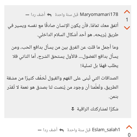
Maryomamari178
أضف ردا
قبل سنة واحدة
1
أتفق معك تمامًا، فأن يكون الإنسان صادقًا مع نفسه ويسير في
طريق يُريحه، هو أحد أشكال السلام الداخلي.
وما أجمل ما قلتِ عن الفرق بين من يسأل بدافع الحب، ومن
يسأل بدافع الفضول… فالأول يستحق الشرح، أما الثاني فلا
يطلب فهمًا بل تسلية!
الصداقات التي تُبنى على الفهم والقبول تُخفّف كثيرًا من مشقة
الطريق، وتُعلّمنا أن وجود من يُنصت لنا بصدق هو نعمة لا تُقدّر
بثمن.
شكرًا لمشاركتك الراقية 🌷
Eslam_salah1
أضف ردا
قبل سنة واحدة
0