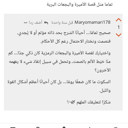
تماما مثل قصة الأميرة والبجعات البرية
Maryomamari178
أضف ردا
قبل سنة واحدة
1
صحيح تمامًا… أحيانًا الشرح بحد ذاته مؤلم أو لا يُجدي،
فنصمت ونختار الاحتمال رغم كل الأحكام.
واختيارك لقصة الأميرة والبجعات الرمزية كان ذكي جدًا… كم
منّا خيّط الألم بالصمت، وتحمل في سبيل إنقاذ شيء لا يفهمه
الآخرون؟
السكوت ما كان ضعفًا يومًا… بل كان أحيانًا أعظم أشكال القوة
والنُبل.
شكرًا لتعليقك الملهم 🌿✨