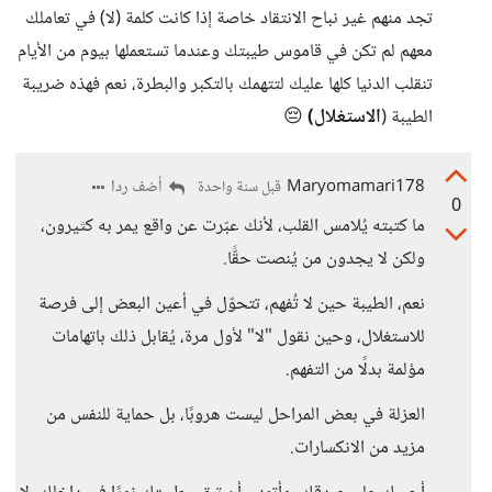
تجد منهم غير نباح الانتقاد خاصة إذا كانت كلمة (لا) في تعاملك
معهم لم تكن في قاموس طيبتك وعندما تستعملها بيوم من الأيام
تنقلب الدنيا كلها عليك لتتهمك بالتكبر والبطرة، نعم فهذه ضريبة
الطيبة (
الاستغلال)
😔
Maryomamari178
أضف ردا
قبل سنة واحدة
0
ما كتبته يُلامس القلب، لأنك عبّرت عن واقع يمر به كثيرون،
ولكن لا يجدون من يُنصت حقًّا.
نعم، الطيبة حين لا تُفهم، تتحوّل في أعين البعض إلى فرصة
للاستغلال، وحين نقول "لا" لأول مرة، يُقابل ذلك باتهامات
مؤلمة بدلًا من التفهم.
العزلة في بعض المراحل ليست هروبًا، بل حماية للنفس من
مزيد من الانكسارات.