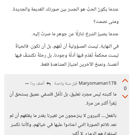
عندما يكونُ الحبُّ هو الجسرَ بين صورتك القديمة والجديدة.
ومتى نصمت؟
عندما يصيرُ الشرحُ تنازلًا عن جوهرِ ما صرتَ إليه.
في النهاية، ليست المسؤوليةُ أن تُفهَم، بل أن تكون. فالحياةُ
ليست محكمةً نُقدّم فيها أدلّةَ وجودنا، بل رحلةٌ نكتشفُ فيها
أنفسنا، ونمنحُ الآخرين امتيازَ المشاهدةِ فقط.
Maryomamari178
أضف ردا
قبل سنة واحدة
0
ما كتبته ليس مجرد تعليق، بل تأمّل فلسفي عميق يستحق أن
يُقرأ أكثر من مرة.
بالفعل… كثيرون لا ينزعجون من تغيرنا بقدر ما يقلقهم أن لم
نعد نلائم الصورة التي اعتادوا عليها في خيالهم، وكأننا نكسر
استقرارهم الرمزي لا أكثر.