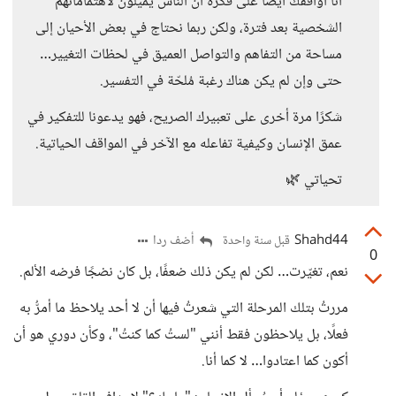
أنا أوافقك أيضًا على فكرة أن الناس يميلون لاهتماماتهم
الشخصية بعد فترة، ولكن ربما نحتاج في بعض الأحيان إلى
مساحة من التفاهم والتواصل العميق في لحظات التغيير…
حتى وإن لم يكن هناك رغبة مُلحّة في التفسير.
شكرًا مرة أخرى على تعبيرك الصريح، فهو يدعونا للتفكير في
عمق الإنسان وكيفية تفاعله مع الآخر في المواقف الحياتية.
تحياتي 🌿
Shahd44
أضف ردا
قبل سنة واحدة
0
نعم، تغيّرت… لكن لم يكن ذلك ضعفًا، بل كان نضجًا فرضه الألم.
مررتُ بتلك المرحلة التي شعرتُ فيها أن لا أحد يلاحظ ما أمرُّ به
فعلًا، بل يلاحظون فقط أنني "لستُ كما كنتُ"، وكأن دوري هو أن
أكون كما اعتادوا… لا كما أنا.