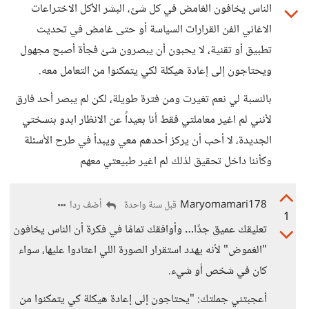
الناس يخافون الغامض في كل شئ، البشر الأكل الاختراعات
الاغاني الفن القرارات السياسة أو حتى غامض في تحديث
تطبيق أو تقنية، لا يحبون أن يبصرون شئ فجأة أصبح مجهول
ويحتاجون إلى إعادة هيكلة لكي يتمكنوا من التعامل معه.
بالنسبة لي نعم تغيرت ومن فترة طويلة، لكن لم يبصر أحد فارق
لأنني لم اغير معاملتي فقط أنا بعيداً عن الانظار ابدو بنسختي
الجديدة، لا أحب أن يركز أحدهم معي ويبدأ في طرح الأسئلة
وكأننا داخل تحقيق لذلك لم اغير طبيعتي معهم
Maryomamari178
أضف ردا
قبل سنة واحدة
1
تعليقك عميق جدًا… وأوافقك تمامًا في فكرة أن الناس يخافون
"الغموض" لأنه يهدد استقرار الصورة اللي اعتادوا عليها، سواء
كان في شخص أو شيء.
أعجبتني جملتك: "يحتاجون إلى إعادة هيكلة كي يتمكنوا من