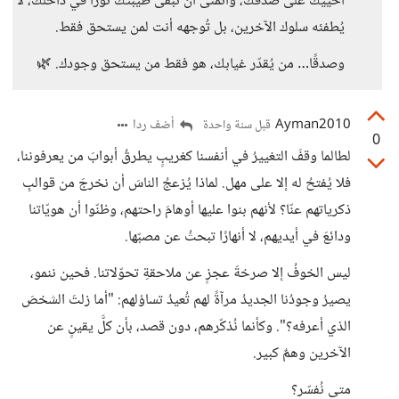
أحييك على صدقك، وأتمنى أن تبقى طيبتك نورًا في داخلك، لا
يُطفئه سلوك الآخرين، بل تُوجهه أنت لمن يستحق فقط.
وصدقًا… من يُقدّر غيابك، هو فقط من يستحق وجودك. 🌿
Ayman2010
أضف ردا
قبل سنة واحدة
0
لطالما وقفَ التغييرُ في أنفسنا كغريبٍ يطرقُ أبوابَ من يعرفوننا،
فلا يُفتحُ له إلا على مهل. لماذا يُزعجُ الناسَ أن نخرجَ من قوالبِ
ذكرياتهم عنّا؟ لأنهم بنوا عليها أوهامَ راحتهم، وظنّوا أن هويّاتنا
ودائعَ في أيديهم، لا أنهارًا تبحثُ عن مصبّها.
ليس الخوفُ إلا صرخةَ عجزٍ عن ملاحقةِ تحوّلاتنا. فحين ننمو،
يصيرُ وجودُنا الجديدُ مرآةً لهم تُعيدُ تساؤلهم: "أما زلتَ الشخصَ
الذي أعرفه؟". وكأنما نُذكّرهم، دون قصد، بأن كلَّ يقينٍ عن
الآخرين وهمٌ كبير.
متى نُفسّر؟