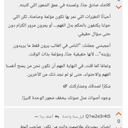
0
كلامك صادق جدًا، ولمسته في عمق الشعور اللي كتبته.
أحيانًا التغيّرات اللي نمر بها تكون مؤلمة وصامتة، لكن اللي
حولنا يكتفون بالحكم بدل الفهم… أو يمرون مرور الكرام دون
حتى سؤال حقيقي.
أعجبتني جملتك: "الناس في الغالب يرون فقط ما يريدون
رؤيته"… لأنها حقيقية جدًا، ومؤلمة بذات الوقت.
وتمامًا كما قلت، في النهاية المهم أن نكون نحن من يمنح أنفسنا
الفهم والاحتواء، حتى لو لم نجد ذلك من الآخرين.
شكرًا لصدقك ومشاركتك 🌿
وجود أصوات مثل صوتك يخفف شعور الوحدة كثيرًا.
Q1w2e3r4t5
أضف ردا
قبل سنة واحدة
0
احيانن يجبروك علاصمت وانت من تكون صاحب الحق