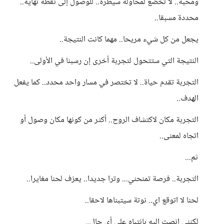
ومحبة.. لا تخضع لمحاولة سيطرة.. للوصول إلى نقطة نهاية..
محددة مسبقا..
يجعل من كل شيء مريحا.. مهما كانت النتيجة..
النتيجة التي ستتحول لتجربة أخرى إن رسبنا في الأولى..
التجربة تقدم حياة.. لا تختصر في مسار واحد محدد.. كما يفعل
الهدف..
التجربة مكان لاكتشاف الروح.. أكثر من كونها مكان وصول أو
اتجاه لمعنى..
ثم...
التجربة.. فرصة تمنحني... وترا جديدا.. يعزف لحنا مغايرا..
لحنا لا اتوقع اي.. نوتة سيتبناها لاحقا..
لكنني انصت إليه بانتباه على أي حال..