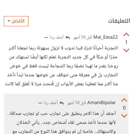
التعليقات
الأفضل
Mai_Easa22
أضف ردا
قبل 10 أشهر
1
التجربة أحيانًا تترك فينا ندوب لا تزول بسهولة ربما تجعلنا أكثر
حذرًا أو شكًا في كل جديد التجربة تعلم لكنها أيضًا تستهلك من
روحنا بقدر ما تهبنا نضجًا ربما الشجاعة ليست فقط في خوض
التجارب بل في معرفة متى نتوقف عن خوضها عندما تبدأ تأخذ
منا أكثر مما تعطينا بعض الأبواب إن فُتحت مرة لا تُغلق كما كانت
AmaniBipolar
أضف ردا
قبل 10 أشهر
0
أعتقد أن هذا الامر ينطبق على تجارب حب او تجارب صداقة..
لأنها عندما تأخذ منحى لقاء أشخاص جدد.. يأتي الخذلان
والاستهلاك.. خاصة إن لم يتوافق هذا النوع من التجارب مع