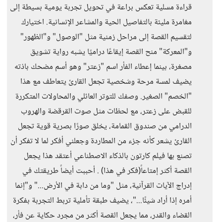
قراءة مسلية تعكس براعة في تحويل تجربة يومية بسيطة إلى
مغامرة مليئة بالتفاصيل الحية والمشاعر الإنسانية. اختيارك
لتقسيم القصة إلى مراحل زمنية مثل "الوصول" و"الظهور"
و"المعركة" منح القصة إيقاعًا دراميًا يشبه رواية تشويق
مصغرة، بينما إعطاء الفأر اسم "زعتر" وهو أسم مضحك باذته
يضيف لمسة مرحة وشخصية تجعل القارئ يتعاطف مع هذا
"الخصم" الصغير. وصفك للتوتر العائلي والمحاولات المتكررة
للقبض على زعتر، مع لحظات مثل صوت القرقضة والهروب
الدرامي من صندوق القمامة، يخلق صورًا بصرية قوية تجعل
القارئ يشعر كأنه جزء من المطاردة وجعلني أفكر لما لا تفكر أن
تصنع بها فيلم كارتون بالذكاء الاصطناعي أعتقد هذا يجعل
القصة أكثر إمتاعاً(فكر في هذا) . أحببت أيضاً طريقتك في
إدراج الآيات القرآنية، مثل "وما من دابة في الأرض..." و"إنما
أمره إذا أراد شيئًا..."، يضيف طبقة تأملية تربط التجربة بفكرة
القضاء والقدر، مما يجعل القصة أكثر من مجرد حكاية عن فأر،