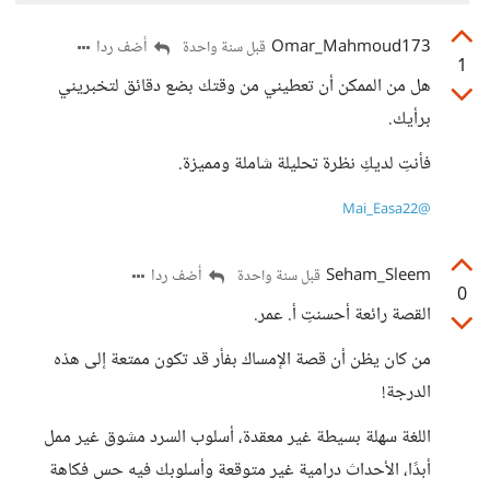
Omar_Mahmoud173
أضف ردا
قبل سنة واحدة
1
هل من الممكن أن تعطيني من وقتك بضع دقائق لتخبريني
برأيك.
فأنتِ لديكِ نظرة تحليلة شاملة ومميزة.
@Mai_Easa22
Seham_Sleem
أضف ردا
قبل سنة واحدة
0
القصة رائعة أحسنتِ أ. عمر.
من كان يظن أن قصة الإمساك بفأر قد تكون ممتعة إلى هذه
الدرجة!
اللغة سهلة بسيطة غير معقدة، أسلوب السرد مشوق غير ممل
أبدًا، الأحداث درامية غير متوقعة وأسلوبك فيه حس فكاهة