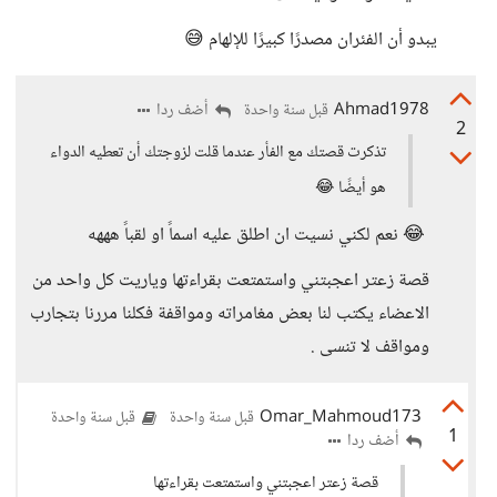
يبدو أن الفئران مصدرًا كبيرًا للإلهام 😅
Ahmad1978
أضف ردا
قبل سنة واحدة
2
تذكرت قصتك مع الفأر عندما قلت لزوجتك أن تعطيه الدواء
هو أيضًا 😂
😂 نعم لكني نسيت ان اطلق عليه اسماً او لقباً هههه
قصة زعتر اعجبتني واستمتعت بقراءتها وياريت كل واحد من
الاعضاء يكتب لنا بعض مغامراته ومواقفة فكلنا مررنا بتجارب
ومواقف لا تنسى .
Omar_Mahmoud173
قبل سنة واحدة
قبل سنة واحدة
1
أضف ردا
قصة زعتر اعجبتني واستمتعت بقراءتها