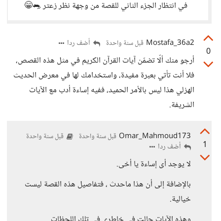
في انتظار الجزء الثاني للقصة من وجهة نظر زعتر 🐀😁
Mostafa_36a2
أضف ردا
قبل سنة واحدة
0
أرجو منك ألّا تضمّن آيات القرآن الكريم في مثل هذه القصص،
فلا أنت تأتي بعبرة مفيدة، واستخدامك لها في معرض الحديث
الهزلي هذا ليس بالأمر الحميد، ففيه إساءة أدب مع الآيات
الشريفة.
Omar_Mahmoud173
قبل سنة واحدة
قبل سنة واحدة
1
أضف ردا
لا يوجد أى إساءة يا أخى.
بالإضافة إلى أن هذا ماحدث ، فتفاصيل هذه القصة ليست
خيالية.
وهذه الآيات جالت في خاطري في تلك اللحظات.