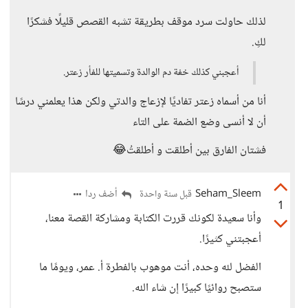
لذلك حاولت سرد موقف بطريقة تشبه القصص قليلًا فشكرًا
لكِ.
أعجبني كذلك خفة دم الوالدة وتسميتها للفأر زعتر.
أنا من أسماه زعتر تفاديًا لإزعاج والدتي ولكن هذا يعلمني درسًا
أن لا أنسى وضع الضمة على التاء
فشتان الفارق بين أطلقت و أطلقتُ😂
Seham_Sleem
أضف ردا
قبل سنة واحدة
1
وأنا سعيدة لكونك قررت الكتابة ومشاركة القصة معنا،
أعجبتني كثيرًا.
الفضل لله وحده، أنت موهوب بالفطرة أ. عمر، ويومًا ما
ستصبح روائيًا كبيرًا إن شاء الله.