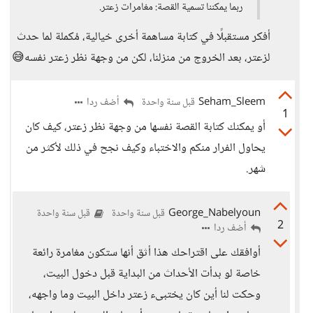
ربما يمكننا تسمية القصة: مغامرات زعتر.
أفكر مستقبلًا في كتابة مساهمة أخرى خيالية، مُكملة لما حدث
لزعتر، بعد الخروج من منزلنا، لكن من وجهة نظر زعتر نفسه😅
Seham_Sleem
أضف ردا
قبل سنة واحدة
1
أو يمكنك كتابة القصة نفسها من وجهة نظر زعتر، كيف كان
يحاول الفرار منكم والاختباء وكيف نجح في ذلك لأكثر من
شهر.
George_Nabelyoun
قبل سنة واحدة
قبل سنة واحدة
2
أضف ردا
أوافقك على اقتراحك هذا أثق أنها ستكون مغامرة رائعة
خاصة لو بدأت الأحداث من البداية قبل دخول البيت،
وحكت لنا أين كان يختبىء زعتر داخل البيت وما واجهه،