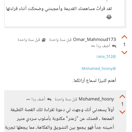
لقد قرأتُ مساهمتك القديمة وأعجبتني وضحكت أثناء قراءتها
😂
Omar_Mahmoud173
قبل سنة واحدة
قبل سنة واحدة
1
أضف ردا
@rana_512
@Mohamed_hosny
أهتم كثيرًا لسماع أرائكما.
Mohamed_hosny
أضف ردا
قبل سنة واحدة
1
أولاً يسعدني أنك وجهت لي دعوة لقراءة تلك القصة اللطيفة
الممتعة ، قصتك عن "زعتر" مكتوبة بأسلوب سردي مثير
أحببته جداً فهو يجمع بين التشويق والفكاهة، مما يجعلها تجربة