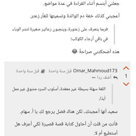
جعلني أبتسم أثناء القراءة في عدة مواضع.
أعجبني كذلك خفة دم الوالدة وتسميتها للفأر زعتر.
فربما يتعرف على زعتورة، وينجبون زعاتير صغيرة تنشر الوباء
في باقي أرجاء الكوكب!
هذه أضحكتني صراحةً 😂
Omar_Mahmoud173
قبل سنة واحدة
قبل سنة واحدة
1
أضف ردا
اللغة سهلة بسيطة غير معقدة، أسلوب السرد مشوق غير ممل
أبدًا،
سعيد أنها أعجبتكِ، لكن هناك فضل يرجع لكِ يا أ. سهام.
فأنتِ من قلتِ أن أحاول كتابة قصة قصيرة لكي أعرف هل
أستطيع أم لا.