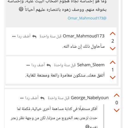
وما هو إحساسه تجاه هجوم أصحاب البيت عليه، وإحساسه
بخوفه منهم، ووصف زهوه بانتصاره عليهم أحياناً 😄
@Omar_Mahmoud173
Omar_Mahmoud173
أضف ردا
قبل سنة واحدة
2
سأحاول ذلك إن شاء الله.
Seham_Sleem
أضف ردا
قبل سنة واحدة
1
أتفق معك، ستكون مغامرة رائعة وممتعة للغاية.
George_Nabelyoun
أضف ردا
قبل سنة واحدة
0
أفكر مستقبلًا في كتابة مساهمة أخرى خيالية، مُكملة لما
حدث لزعتر، بعد الخروج من منزلنا، لكن من وجهة نظر زعتر
نفسه😅