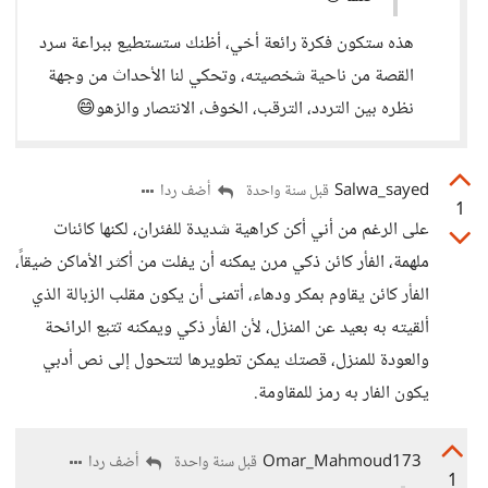
هذه ستكون فكرة رائعة أخي، أظنك ستستطيع ببراعة سرد
القصة من ناحية شخصيته، وتحكي لنا الأحداث من وجهة
نظره بين التردد، الترقب، الخوف، الانتصار والزهو😄
Salwa_sayed
أضف ردا
قبل سنة واحدة
1
على الرغم من أني أكن كراهية شديدة للفئران، لكنها كائنات
ملهمة، الفأر كائن ذكي مرن يمكنه أن يفلت من أكثر الأماكن ضيقاً،
الفأر كائن يقاوم بمكر ودهاء، أتمنى أن يكون مقلب الزبالة الذي
ألقيته به بعيد عن المنزل، لأن الفأر ذكي ويمكنه تتبع الرائحة
والعودة للمنزل، قصتك يمكن تطويرها لتتحول إلى نص أدبي
يكون الفار به رمز للمقاومة.
Omar_Mahmoud173
أضف ردا
قبل سنة واحدة
1