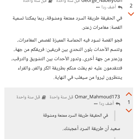
George_Nabelyoun
قبل سنة واحدة
قبل سنة واحدة
2
أضف ردا
في الحقيقة طريقة السرد ممتعة ومشوقة، ربما يمكننا تسمية
القصة: مغامرات زعتر.
فجو القصة تسود فيه الحماسة المميزة لقصص المغامرات،
وتتسم الأحداث بلون التحدي بين فريقين: فريقكم من جهة،
وزعتر من جهة أخرى، وتدور الأحداث بين التشويق والترقب،
فتتقدمون عليه ثم يفلت منكم بطريقة الكر والفر، والقراء
ينتظرون ليروا من سيغلب في النهاية.
Omar_Mahmoud173
قبل سنة واحدة
قبل سنة واحدة
1
أضف ردا
في الحقيقة طريقة السرد ممتعة ومشوقة
سعيد أن طريقة السرد أعجبتك.