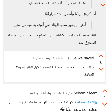
على الرغم من أني أكن كراهية شديدة للفئران
أنا أكرهها أيضًا وأشعر بالإشمئزاز😅
أتمنى أن يكون مقلب الزبالة الذي ألقيته به بعيد عن المنزل
ألقيته بعيدًا بالطبع، بالإضافة إلى أنه لم يعد هناك شئ يستطيع
الدخول منه.
Salwa_sayed
أضف ردا
قبل سنة واحدة
0
برافو عليك، أحسنت صنيعاً خاصة بإغلاق البالوعة وكل
المنافذ
Seham_Sleem
أضف ردا
قبل سنة واحدة
1
تذكرت قصتك مع الفأر عندما قلت لزوجتك أن
@Ahmad1978
تعطيه الدواء هو أيضًا 😂