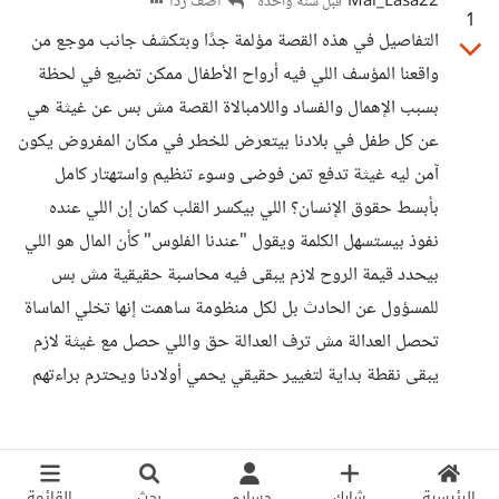
Mai_Easa22
أضف ردا
قبل سنة واحدة
1
التفاصيل في هذه القصة مؤلمة جدًا وبتكشف جانب موجع من
واقعنا المؤسف اللي فيه أرواح الأطفال ممكن تضيع في لحظة
بسبب الإهمال والفساد واللامبالاة القصة مش بس عن غيثة هي
عن كل طفل في بلادنا بيتعرض للخطر في مكان المفروض يكون
آمن ليه غيثة تدفع تمن فوضى وسوء تنظيم واستهتار كامل
بأبسط حقوق الإنسان؟ اللي بيكسر القلب كمان إن اللي عنده
نفوذ بيستسهل الكلمة ويقول "عندنا الفلوس" كأن المال هو اللي
بيحدد قيمة الروح لازم يبقى فيه محاسبة حقيقية مش بس
للمسؤول عن الحادث بل لكل منظومة ساهمت إنها تخلي الماساة
تحصل العدالة مش ترف العدالة حق واللي حصل مع غيثة لازم
يبقى نقطة بداية لتغيير حقيقي يحمي أولادنا ويحترم براءتهم
الرئيسية
شارك
حسابي
بحث
القائمة