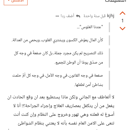
التعليقات
الأفضل
kjhj
أضف ردا
قبل سنة واحدة
1
"عندنا الفلوس"...
كأن المال يعوّض الكسور، ويشتري القلوب، ويحمي من العدالة.
ذلك التصريح لم يكن مجرد جملة، بل كان صفعةً في وجه كل
من صدّق يومًا أن الوطن للجميع.
صفعة في وجه القانون، في وجه الأمل، في وجه كل أمٍّ حلمت
بشاطئ آمن لطفلها.
لا أتعاطف مع الجاني ولكن ماذا يستطيع بعد ان وقع الحادث ان
يفعل من أن يتكفل بمصاريف العلاج وإجراء الجراحة؟! أنا لا
أسوغ له فعلته وهي تهور وخروج على النظام وإن كنت أنت
تنعى على الامن العام نفسه بأنه لا يعتني بنظام الشواطئ