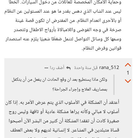
وحماية الأمكان المخصصة للعائلات من دخول السيارات. الخطأ
ليس عند الشاب الذي دهس بقدر ما هو عند المسئولين عن النظام
أو بالأحرى انعدام النظام. من المفترض ان تكون قصة غيثة
صرخة في وجه الفوضى واللامبالاة بأرواح الاطفال وتتصدر
وسمها كل وسائل التواصل لتثمل ضغطًا شعبيًا يلزم عنه استصدار
قوانين وفرض النظام.
rana_512
أضف ردا
قبل سنة واحدة
1
ولكن ماذا يستطيع بعد ان وقع الحادث ان يفعل من أن يتكفل
بمصاريف العلاج وإجراء الجراحة؟
أعتقد أن المشكلة في الأسلوب الذي يتم عرض الأمر به. إذا كان
أسلوب لا مبالي وكأنه يراها مشكلة عادية أو تافهة وليس روح
صغيرة كادت أن تفقد! المشكلة أن كثير من البشر الآن أصبحوا
قساة متبلدين في المشاعر. لا إنسانية لديهم ولا بعض العطف