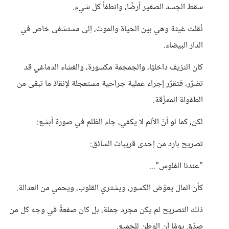
سقط الجسد الصغير أرضًا، وانطفأ كل شيء.
نُقلت غيثة وهي بين الحياة والموت، إلى مستشفى خاص في
الدار البيضاء.
كان النزيف داخليًا، والجمجمة مكسورة، والغشاء الدماغي قد
تضرّر، فتقرّر إجراء عملية جراحية مستعجلة لإنقاذ ما تبقى من
الطفولة الممزّقة.
لكن، كما لو أنّ الألم لا يكفي، جاء الظلم في صورة أبشع:
تصريح بارد من إحدى قريبات السائق:
"عندنا الفلوس"...
كأن المال يعوّض الكسور، ويشتري القلوب، ويحمي من العدالة.
ذلك التصريح لم يكن مجرد جملة، بل كان صفعةً في وجه كل من
صدّق يومًا أن الوطن للجميع.