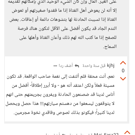
على الغير. المال وإن كان الشيء الوحيد الذي بإمكانهم تقديمه
إلا أنه لن يعوض أهل الفتاة إذا ما فقدوا صغيرتهم أو تعوض
الفتاة إذا تسببت الحادثة لها بتشوهات دائمة أو إعاقات. بعض
الندم الجاد قد يكون أفضل على الأقل لتكون هناك فرصة
للصفح إذا ما كتب الله لهم ذلك وأعان الفتاة وأهلها على
السماح.
kjhj
أضف ردا
قبل سنة واحدة
0
نعم، أنت محقة فلم ألتفت إلى نغمة صاحب الواقعة. قد تكون
مسيئة فعلاً ولكن اعتقد أنه هو - ولا أبرر إطلاقاً- أفضل من
أناس لدينا قد ضصنعون الحادثة ويفرون بجريمتهم حتى انهم
لا يتوقفون ليسعفوا من دهستم سيارتهم!!! هذا حصل ويحصل
لدينا كثيراً؛ فيكونو بذلك لصوص وفاقدي نخوة مجرمين.