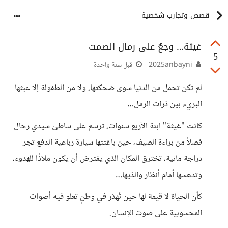
قصص وتجارب شخصية
غيثة… وجعٌ على رمال الصمت
5
2025anbayni
قبل سنة واحدة
لم تكن تحمل من الدنيا سوى ضحكتها، ولا من الطفولة إلا عبثها
البريء بين ذرات الرمل…
كانت "غيثة" ابنة الأربع سنوات، ترسم على شاطئ سيدي رحال
فصلاً من براءة الصيف، حين باغتتها سيارة رباعية الدفع تجر
دراجة مائية، تخترق المكان الذي يفترض أن يكون ملاذًا للهدوء،
وتدهسها أمام أنظار والدَيها…
كأن الحياة لا قيمة لها حين تُهدَر في وطنٍ تعلو فيه أصوات
المحسوبية على صوت الإنسان.