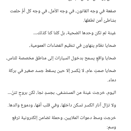
صفعة في وجه القانون، في وجه الأمل، في وجه كل أمٍّ حلمت
بشاطئ آمن لطفلها.
غيثة لم تكن وحدها الضحية، بل كلنا كنا كذلك…
ضحايا نظام يتهاون في تنظيم الفضاءات العمومية،
ضحايا واقعٍ يسمح بدخول السيارات إلى مناطق مخصصة للناس،
ضحايا صمتٍ عام، لا يُكسر إلا حين يسقط جسد صغير في بركة
دماء.
اليوم، خرجت غيثة من المستشفى، بجسدٍ نجا، لكن بروحٍ تئنّ…
ولا تزال آثار الكسر تسكن داخلها، وفي قلب أمّها، ودموع والدها.
خرجت وسط دعوات الملايين، وحملة تضامن إلكترونية ترفع
وسم: