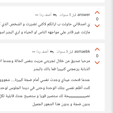
answer
أضف ردا
قبل 3 سنوات
0
ي اصدقائي حاولت ب ارائكم لاكني تضررت و الشخص الذي 
مازلت غير قادر علي مواجهه الناس او الحياه و اري البشر اسو
asmaebk
أضف ردا
قبل 3 سنوات
0
مرحبا صديق من خلال تجربتي مريت بنفس الحالة وعندما 
الذبابة يزعجني كثييرا فما بالك بالبشر
عندما فتحت عيناي وجدت نفسي أمام ضجة كبيرة.... شعووور س
كنت أظلم نفسي بتلك الوحدة وحتى في ديننا الجلوس لوحدك س
نصيييييييييييحة لك ستصير قويا و ستصبح عندك قابلية ل
بدون ضجة و بدون هذا الشعور الجميل