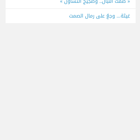
« صمتُ النِّبال.. وضجيجُ التساؤل »
غيثة… وجعٌ على رمال الصمت