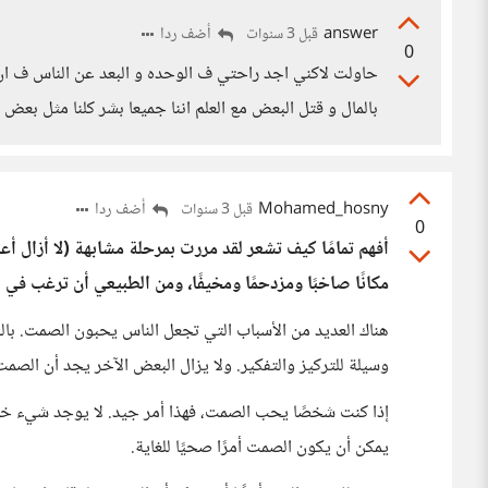
answer
أضف ردا
قبل 3 سنوات
0
حاولت لاكني اجد راحتي ف الوحده و البعد عن الناس ف ا
بالمال و قتل البعض مع العلم اننا جميعا بشر كلنا مثل بعض
Mohamed_hosny
أضف ردا
قبل 3 سنوات
0
أفهم تمامًا كيف تشعر لقد مررت بمرحلة مشابهة (لا أزال أع
مكانًا صاخبًا ومزدحمًا ومخيفًا، ومن الطبيعي أن ترغب في ا
هناك العديد من الأسباب التي تجعل الناس يحبون الصمت. بالنس
وسيلة للتركيز والتفكير. ولا يزال البعض الآخر يجد أن الصمت
إذا كنت شخصًا يحب الصمت، فهذا أمر جيد. لا يوجد شيء خا
يمكن أن يكون الصمت أمرًا صحيًا للغاية.