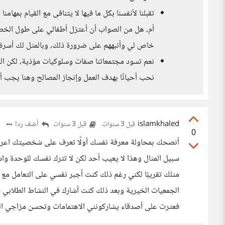
تقبلنا لأنفسنا بكل ما فيها لا يتنافى مع القيام بمها
أم، هل من الصواب أن أعتزل أطفالي على طول الخط
خاص لي وأنبههم على ضرورة ذلك، وبالمثل لك أسرة 
نعم تسود مجتمعاتنا صفات وسلوكيات مؤذية، لكن الخي
نحب أحيانًا بهدف العمل وإنجاز المصالح وهنا يجب أ
islamkhaled
أضف ردا
قبل 3 سنوات
قبل 3 سنوات
0
أنصحك بمحاولة معرفة نفسك أولًا تعرف على شخصيتك اعرف 
سبيل المثال وهذا لا يعيب أحد لكن لا تترك نفسك للوحدة واش
مثلك تقريبًا لكني رغم ذلك كنت أجبر نفسي على التعامل مع
الجمعيات الخيرية وبعد ذلك كنت أشارك في النشاط الطلابي ف
فعثرت على أصدقاء يشاركونني الاهتمامات وتحسن مزاجي الع