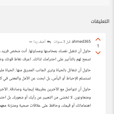
التعليقات
ahmed365
أضف ردا
قبل 3 سنوات
1
حاول أن تتقبل نفسك بمحاسنها ومساوئها. أنت شخص فريد وم
تسمح لهم بالتأثير على احترامك لذاتك. اعرف نقاط قوتك 
حاول أن تتفائل بالحياة وترى الجانب المشرق منها. الحياة مليئ
تستسلم للإحباط أو اليأس، بل ابحث عن الأمل والمعنى في ك
حاول أن تتواصل مع الآخرين بطريقة إيجابية وصادقة. الآخر
ومتعاونون. لا تخشى من التعبير عن رأيك أو شعورك، بل اح
اهتماماتك أو قيمك، وحافظ على علاقات صحية ومتزنة معهم