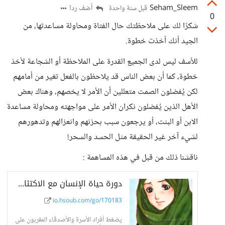
Seham_Sleem
أضف ردا
قبل سنة واحدة
0
شكرًا لك على ملاحظتك حال الفتاة ومحاولة مساعدتها، من
الجيد أنك أخذت خطوة.
للأسف ليس لدى الجميع القدرة على الملاحظة أو الشجاعة لأخذ
خطوة، كما أن بعض الناس قد يلاحظون بالفعل تغير من أمامهم
لكن يُفضلون الصمت متعللين أن الأمر لا يخصهم، وهناك بعض
الأهل الذين يُفضلون نكران الأمر على مواجهته ومحاولة مساعدة
الابن أو البنت، أو يرجعون سبب بحزنهم وانعزالهم وتدهورهم
لشيء آخر غير الحقيقة مثل الحسد والسحر!
ناقشنا ذلك من قبل في هذه المساهمة :
دورة حياة الإنسان مع الاكتئاب ..... من كتاب الكلب الأسود لد. محمد الشامي -...
io.hsoub.com/go/170183
يضغط أفراد الأسرة والأصدقاء المقربون على