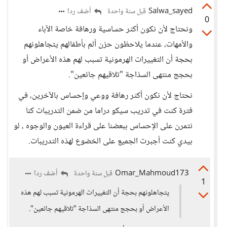
Salwa_sayed
أضف ردا
قبل سنة واحدة
0
ونحتاج لأن نكون أكثر حساسية ورهافة خاصة الآباء
والأمهات، عندما يلاحظون حزن ألم بأطفالهم يتجاهلونهم
بحجة أن التغييرات الهرمونية تسبب لهم هذه الأعراض أو
بحجج منتهى السذاجة "تلاقيهم جائعين".
نحتاج لأن نكون أكثر رهافة ووعي وإحساس بالآخرين، في
فترة كنت في تدريب سيكو دراما من ضمن التدريبات كنا
نتمرن على الإحساس ببعضنا على قراءة العيون والوجوه ، لو
بيدي كنت أجبرت الجميع على الخضوع لهذه التدريبات.
Omar_Mahmoud173
أضف ردا
قبل سنة واحدة
1
يتجاهلونهم بحجة أن التغييرات الهرمونية تسبب لهم هذه
الأعراض أو بحجج منتهى السذاجة "تلاقيهم جائعين".