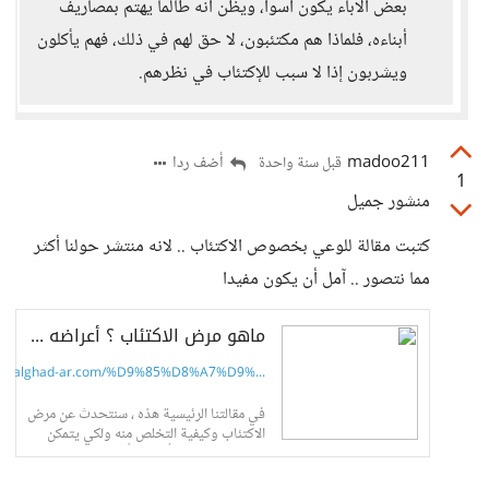
بعض الاباء يكون اسوأ، ويظن انه طالما يهتم بمصاريف
أبناءه، فلماذا هم مكتئبون، لا حق لهم في ذلك، فهم يأكلون
ويشربون إذا لا سبب للإكتئاب في نظرهم.
madoo211
أضف ردا
قبل سنة واحدة
1
منشور جميل
كتبت مقالة للوعي بخصوص الاكتئاب .. لانه منتشر حولنا أكثر
مما نتصور .. آمل أن يكون مفيدا
ماهو مرض الاكتئاب ؟ أعراضه وكيفية التخلص منه | مدونة الغد
alghad-ar.com/%D9%85%D8%A7%D9%...
في مقالتنا الرئيسية هذه ، سنتحدث عن مرض
الاكتئاب وكيفية التخلص منه ولكي يتمكن
المرء من ذلك لابد أن يلم بأسرار هذا المرض
ويفك لغزه المعقد