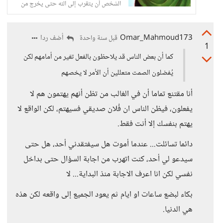
الشخص أن يتقرب إلى الله حتى يخرج من
هذه الحالة؛
Omar_Mahmoud173
أضف ردا
قبل سنة واحدة
1
كما أن بعض الناس قد يلاحظون بالفعل تغير من أمامهم لكن
يُفضلون الصمت متعللين أن الأمر لا يخصهم
أنا مقتنع تماما أن في الغالب من تظن أنهم يهتمون هم لا
يفعلون، فيظن الناس ان فُلان صديقي فسيهتم، لكن الواقع لا
يهتم بنفسك إلا أنت فقط.
دائما تسائلت... عندما أموت هل سيفتقدني أحد، هل حتى
سيدعو لي أحد، كنت اتهرب من اجابة السؤال حتى بداخل
نفسي لكن انا اعرف الاجابة منذ البداية... لا
بكاء لبضع ساعات او ايام ثم يعود الجميع إلى واقعه لكن هذه
هي الدنيا.