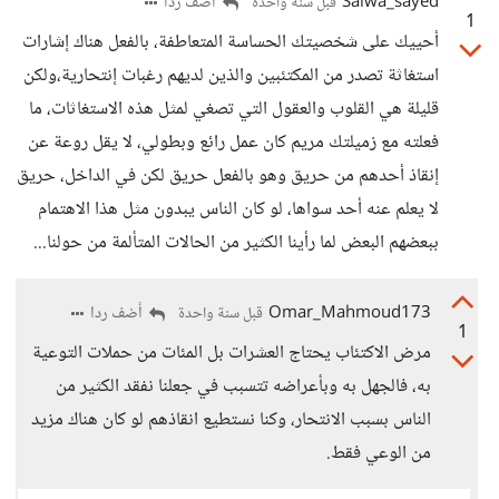
Salwa_sayed
أضف ردا
قبل سنة واحدة
1
أحييك على شخصيتك الحساسة المتعاطفة، بالفعل هناك إشارات
استغاثة تصدر من المكتئبين والذين لديهم رغبات إنتحارية،ولكن
قليلة هي القلوب والعقول التي تصغي لمثل هذه الاستغاثات، ما
فعلته مع زميلتك مريم كان عمل رائع وبطولي، لا يقل روعة عن
إنقاذ أحدهم من حريق وهو بالفعل حريق لكن في الداخل، حريق
لا يعلم عنه أحد سواها، لو كان الناس يبدون مثل هذا الاهتمام
ببعضهم البعض لما رأينا الكثير من الحالات المتألمة من حولنا...
Omar_Mahmoud173
أضف ردا
قبل سنة واحدة
1
مرض الاكتئاب يحتاج العشرات بل المئات من حملات التوعية
به، فالجهل به وبأعراضه تتسبب في جعلنا نفقد الكثير من
الناس بسبب الانتحار، وكنا نستطيع انقاذهم لو كان هناك مزيد
من الوعي فقط.