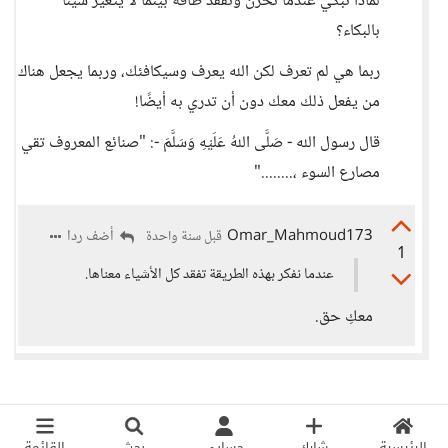
لماذا نبكي عندما نحزن ونفقد طاقة بينما لا يتغير شيئًا
بالبكاء؟
ربما هي لم تعرف لكن الله يعرف وسيكافئك، وربما يجعل هناك
من يفعل ذلك معك دون أن تدري به أيضًا!
قال رسول الله - صَلَّى اللهُ عَلَيْهِ وَسَلَّمَ -: "‌صنائع ‌المعروف تقي
مصارع السوء ،........"
Omar_Mahmoud173
أضف ردا
قبل سنة واحدة
1
عندما نفكر بهذه الطريقة تفقد كل الأشياء معناها.
معكِ حق.
الرئيسية
شارك
حسابي
بحث
القائمة