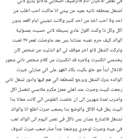
في بعض الاحيان انام فالرصيف اصحابي ماكانو يدرو لاني
اشتغل بمنطقه ثانيه بعيد عن بيتي انا ماكنت احب اطلب من
احد ولا احب اخذ من احد كثير وكانت تجيني ايام اقعد بدون
اكل وكل ذا وكنت اقول عادي بسيطه لاني حسيت بمسؤلية
الوالد كيف حرم نفسه عشاننا بس بعد ماوصلت لعمر ٢٧ تعبت
وتركت الشغل لانو اخر موقف لي انو انذليت من شخص كان
يخدمني انكسرت ولامره قد انكسرت من كلام شخص ثاني شعور
الاذلال ابداً مو حلو بكيت بكاء القهر على الي صارلي خبرت
الوالده بترك الشغل وبرجع للمنطقه الي هم فيها وادور لشغل ثاني
رجعت للبيت وصرت عند اهلي معزز مكرم ملابسي تتغسل اكل
واشرب لمدة شهرين الى ان خلصت الفلوس الي كانت معانا بدا
البيت يقل فيه الاكل والوضع بدا يصعب صرت اطلع انا والوالد
نشتغل فالشارع عشان بس ناكل في نفس اليوم الى الوالد تعب
في عينه وصرت لوحدي ووضعنا جداً صار صعب صرت اشوف