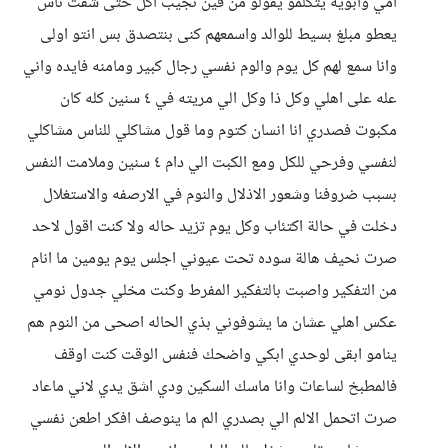
امي وابويه يتكلمو يقولو من فين نجيب اكل حتى شفت ناس
يعطو مبلغ بسيط للوالد واسمعهم كنى بنتصدق بس انتو اولى
وانا سمع لهم كل يوم والوم نفسي رجال كبير ومامنه فايده واني
عله على اهلي وكل ذا وكل الي مريته في ٤ سنين كله كان
مكبوت فصدري انا انسان كتوم وما قول مشاكلي للناس مشاكلي
لنفسي وفرحي للكل ومع الكبت الي دام ٤ سنين وملامت النفس
بسبب ضروفنا وشعور الاذلال والنوم في الارصفه والاستغلال
دخلت في حالة اكتئاب وكل يوم تزيد حاله ولا كنت اقول لاحد
صرت نحيف هالة سوده تحت عيوني اجلس يوم يومين ما انام
من التفكير واصبت بالتفكير المفرط وكنت مخلي جدول نومي
عكس اهلي عشان ما يشوفوني بذي الحاله اصحى من النوم هم
ينامو ابقى لوحدي ابكي واضحك فنفس الوقت كنت اوقف
فالمطبخ لساعات وانا ماسك السكين ودي اشق يدي لاني ماعاد
صرت اتحمل الالم الي بصدري الم ما ينوصف افكر اطعن نفسي