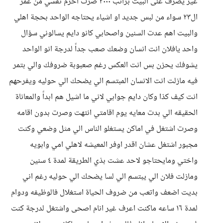
غير يصرف على البيت براتب ٣٠٠٠ صرت احرم نفسي من عمر
ال٢٣ سواء من لبس جديد او اشياء يحتاجه الواحد بحجة اهلي
والبيت اهم عدت السنين واصحابي كانو دايم يسالوني سؤال
واحد يافلان انت انسان وضعك صعب جداً لدرجة انو الواحد
يشوفك يحزن بس انت العكس رغم صعبوبة ضروفك والي بتمر
فيه مازلت انت الانسان المبتسم الي يضحك الي حوليه ويفرحهم
انت كيف كذا وكان دايم جوابي لاني ما اشيل هم ابداً والمعاناة
الحقيقه الي بدت معايه يوم اقامتي انتهت وصرت بدون اقامه
وصرت اشتغل في اماكن يستغلو الناس الي مثل وضعي وكنت
مجبور اشتغل عشان اقدر اوفر المعيشه لاهلي امي وابويه
واختي ومايحتاجو لاحد عشت بذي الطريقة لمدة ٤ سنين
ومازلت فلان الي يبتسم الي لسا يضحك الي حوليه رغم اني
بديت اضعف واتعب من ضروف الحياة استغلال فالوظيفه ودوام
لمدة ١٦ ساعه ماكنت اعرف غير انام اصحى واشتغل لدرجة كنت