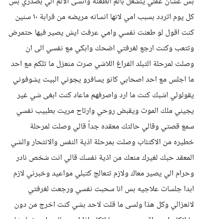
بس عشان عقلي ينشغل بالم الطعنه وانسى الالم الي بصدري بس
كل يوم اتردد بسبب امي لانها انسانه مريضه من قرابة ١٠ سنين
كنت اقول لو طعنت نفسي وامي عرفت ايش يصير فيها حتمرض
وتتعب وكنت ارجع لغرفتي اضحك وابكي مع نفسي الى ان
وصلت لمرحلة التبلد الفراغ اللاشي صرت منعزل ما تلكم مع احد
ما اجلس مع احد اصحابي كانو يسافرو يجوني البيت يشوفوني
يقولولي اشبك كنت ما ارد واصرفهم ماعاد كنت ابغى شي غير
يجيني ملك الموت ويقبض روحي وارتاح مريت بطبيب نفسي
سمع قصتي وقالي حالتك معقده جداً قالي وصلت لمرحلة
خطيره من الاكتئاب وصلت بمرحلة اذية النفس والانتحار والشي
المعقد حبك لغيرك منعك من اذية نفسك قالي انت شخص نادر
وحرام الي يصير معاك ولازم تتعالج كتبلي مواعيد وخبرني لازم
ابدا جلسات علاجيه بس انا سحبت نفسي ورجعت لغرفتي
لانعزالي وكل هذا ولسى ما قلت لاحد بشي كنت اخرج من دون