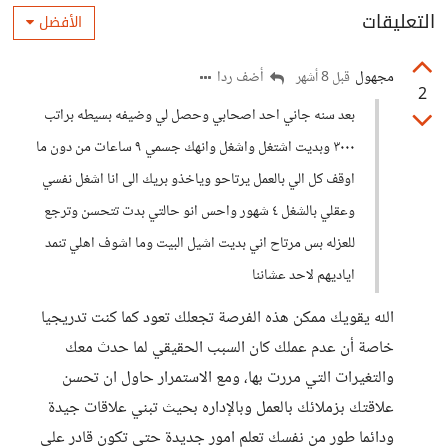
التعليقات
الأفضل
مجهول
أضف ردا
قبل 8 أشهر
2
بعد سنه جاني احد اصحابي وحصل لي وضيفه بسيطه براتب
٣٠٠٠ وبديت اشتغل واشغل وانهك جسمي ٩ ساعات من دون ما
اوقف كل الي بالعمل يرتاحو وياخذو بريك الى انا اشغل نفسي
وعقلي بالشغل ٤ شهور واحس انو حالتي بدت تتحسن وترجع
للعزله بس مرتاح اني بديت اشيل البيت وما اشوف اهلي تنمد
اياديهم لاحد عشاننا
الله يقويك ممكن هذه الفرصة تجعلك تعود كما كنت تدريجيا
خاصة أن عدم عملك كان السبب الحقيقي لما حدث معك
والتغيرات التي مررت بها، ومع الاستمرار حاول ان تحسن
علاقتك بزملائك بالعمل وبالإداره بحيث تبني علاقات جيدة
ودائما طور من نفسك تعلم امور جديدة حتى تكون قادر على