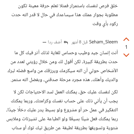
خلق فرص لنفسك باستمرار فمثلا تعلم حرفة معينة تكون
مطلوبة بجوار عملك هذا سيساعدك في حال لا قدر الله حدث
ركود بأي وقت
Seham_Sleem
أضف ردا
قبل 8 أشهر
1
أنت إنسان جيد وطيب وحساس للغاية لذلك أثر فيك كل ما
حدث بطريقة كبيرة، لكن أقول لك ومن خلال رؤيتي لعدد من
الأشخاص حولي أن الله سيكرمك ويرزقك من واسع فضله لبرك
والديك وأهلك، هذه مجرد مرحلة صدقني، وبفضل الله ستمر.
لكن لنفسك عليك حق، يمكنك العمل لسد الاحتياجات لكن لا
يجب أن يأتي ذلك على حساب نفسك وكرامتك، وربما يمكنك
التفكير في عمل حر أو مشروع ولو بسيط يدر عليك دخلًا جيدًا،
ربما يمكنك فعل شيئًا بسيطًا ولو الطباعة على تشيرتات وملابس
شتوية وتسويقها بطريقة لطيفة عن طريق تيك توك أو سناب