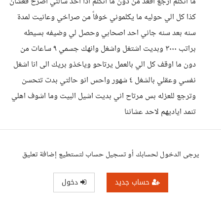
ما اتكلم ارجع اقعد من دون ما اتكلم اذا احد سالني اصرخ فعشان
كذا كل الي حوليه ما يكلموني خوفاً من صراخي وعانيت لمدة
سنه بعد سنه جاني احد اصحابي وحصل لي وضيفه بسيطه
براتب ٣٠٠٠ وبديت اشتغل واشغل وانهك جسمي ٩ ساعات من
دون ما اوقف كل الي بالعمل يرتاحو وياخذو بريك الى انا اشغل
نفسي وعقلي بالشغل ٤ شهور واحس انو حالتي بدت تتحسن
وترجع للعزله بس مرتاح اني بديت اشيل البيت وما اشوف اهلي
تنمد اياديهم لاحد عشاننا
يرجى الدخول لحسابك أو تسجيل حساب لتستطيع إضافة تعليق
حساب جديد
دخول