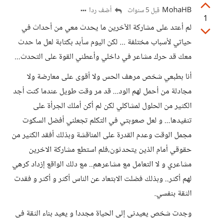
MohaHB
أضف ردا
قبل 5 سنوات
1
لم أعتد على مشاركة الآخرين ما يحدث معي من أحداث في
حياتي لأسباب مختلفة ... لكن اليوم سأبد بكتابة لعل ما حدث
معك قد حرك مشاعر في داخلي وأعطني القوة على التحدث...
أنا بطبعي شخص مرهف الحس ولا أقوى على معارضة ولا
مجادلة من أحمل لهم الود... قد مر وقت طويل عندما كنت أجد
الكثير من الحلول لمشاكلي لكن لم أكن أملك الجرأة على
تنفيدها... و لعل صعوبتي في التكلم تجعلني أفضل السكوت
مجمل الوقت وعدم القدرة على المناقشة وبذلك أفقد الكثير من
حقوقي أمام الذين يتحدثون،فلم استطع مشاركة الاخرين
مشاعري و لا التعامل مع مشاعرهم.. مع دلك الواقع إزداد كرهي
لهم أكثر.. وبذلك فضلت الابتعاد عن الناس أكثر و أكثر و فقدت
الثقة بنفسي.
وجدت شخص يعيدني إلى الحياة مجددا و يعيد بناء الثقة في