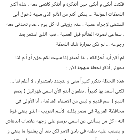
فكنت أبكى و أبكى حين أتذكره و أتذكر كلامى معه ، هذه أكثر
اللحظات المؤلمة ... يمكن أكثر من الألم الذى سببه ذخول أبى
للمشفى لإجراء عملية ، عدم رؤيتى له كل يوم ، عدم تحدثى معه
، سماعى لصوته المتألم قبل العملية ، تعبه الذى استمر بعد
رجوعه ... لم تكن بمرارة تللك اللحظة
لم أكن أرد أحزانكم ، لذا أعتذر إذا سببت لكم حزن أو ألم لذا
دعونى أذكر لحظة مبهجة الأن :
هذه اللحظة تتكرر كثيراً معى و تتجدد باستمرار ، لا أعلم لما ...
لكنى أسعد بها كثيراً ، تعلمون أنتم الأن اسمى مُهرائيل ( بضم
الميم ) اسم قديم و ليس من الاسماء الشائعة ، أنا الأولى فى
محافظة الغربية فى مصر بذلك الأسم الغريب - الذى يعنى قوة
الله - كل من يسألنى عن اسمى ترسم على وجهه علامات اندهاش
و يصعب عليه نطقه فى بادئ الامر لكن بعد أن يعلموا ما يعنى و