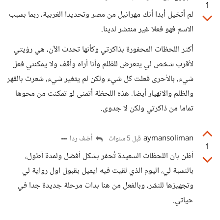
1
لم أتخيل أبدا أنك مهرائيل من مصر وتحديدا الغربية، ربما بسبب
الاسم فهو فعلا غير منتشر لدينا.
أكثر اللحظات المحفورة بذاكرتي وكأنها تحدث الآن، هي رؤيتي
لأقرب شخص لي يتعرض للظلم وأنا أراه وأقف ولا يمكنني فعل
شيء، بالأحرى فعلت كل شيء ولكن لم يتغير شيء، شعرت بالقهر
والظلم والانهيار أيضا. هذه اللحظة أتمنى لو تمكنت من محوها
تماما من ذاكرتي ولكن لا جدوى.
aymansoliman
أضف ردا
قبل 5 سنوات
1
أظن بان اللحظات السعيدة تُحفر بشكل أفضل ولمدة أطول،
بالنسبة لي، اليوم الذي لقيت فيه ايميل بقبول اول رواية لي
وتجهيزها للنشر، وبالفعل من هنا بدات مرحلة جديدة جدا في
حياتي.