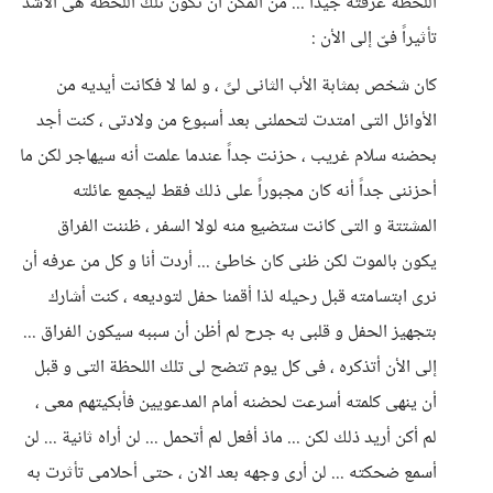
اللحظة عرفته جيداً ... من المكن أن تكون تلك اللحظة هى الأشد
تأثيراً فىّ إلى الأن :
كان شخص بمثابة الأب الثانى لىً ، و لما لا فكانت أيديه من
الأوائل التى امتدت لتحملنى بعد أسبوع من ولادتى ، كنت أجد
بحضنه سلام غريب ، حزنت جداً عندما علمت أنه سيهاجر لكن ما
أحزننى جداً أنه كان مجبوراً على ذلك فقط ليجمع عائلته
المشتتة و التى كانت ستضيع منه لولا السفر ، ظننت الفراق
يكون بالموت لكن ظنى كان خاطئ ... أردت أنا و كل من عرفه أن
نرى ابتسامته قبل رحيله لذا أقمنا حفل لتوديعه ، كنت أشارك
بتجهيز الحفل و قلبى به جرح لم أظن أن سببه سيكون الفراق ...
إلى الأن أتذكره ، فى كل يوم تتضح لى تلك اللحظة التى و قبل
أن ينهى كلمته أسرعت لحضنه أمام المدعويين فأبكيتهم معى ،
لم أكن أريد ذلك لكن ... ماذ أفعل لم أتحمل ... لن أراه ثانية ... لن
أسمع ضحكته ... لن أرى وجهه بعد الان ، حتى أحلامى تأثرت به