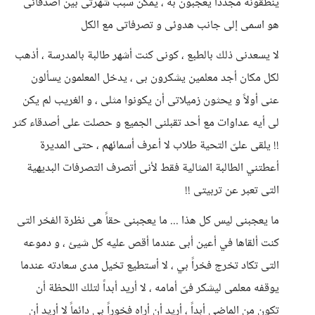
ينطقونه مجدداً يعجبون به ، يمكن سبب شهرتى بين أصدقائى
هو اسمى إلى جانب هدوئى و تصرفاتى مع الكل
لا يسعدنى ذلك بالطبع ، كونى كنت أشهر طالبة بالمدرسة ، أذهب
لكل مكان أجد معلمين يشكرون بى ، يدخل المعلمون يسألون
عنى أولاً و يحثون زميلاتى أن يكونوا مثلى ، و الغريب لم يكن
لى أيه عداوات مع أحد تقبلنى الجميع و حصلت على أصدقاء كثر
!! يلقى علىّ التحية طلاب لا أعرف أسمائهم ، حتى المديرة
أعطتني الطالبة المثالية فقط لأنى أتصرف التصرفات البديهية
التى تعبر عن تربيتى !!
ما يعجبنى ليس كل هذا ... ما يعجبنى حقاً هى نظرة الفخر التى
كنت ألقاها في أعين أبى عندما أقص عليه كل شيئ ، و دموعه
التى تكاد تخرج فخراً بي ، لا أستطيع تخيل مدى سعادته عندما
يوقفه معلمى ليشكر فىّ أمامه ، لا أريد أبداً لتلك اللحظة أن
تكون من الماضى أبداً ، أريد أن أراه فخوراً بى دائماً لا أريد أن