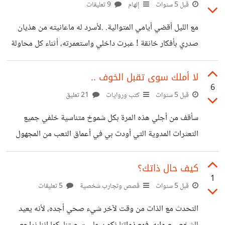
السرمدي
قبل 5 سنوات
إلهام
9 تعليقات
مع الليل أقضي أيامي المتوالية. .لأسرد له ماعانيته من هذيان
صدري بأفكار خانقة ! عبرت داخلي واستعمرته، أثناء كل محاولة
مني بالهروب نحو النوم ..أخبره أنني أعيش كل ليلة من لياليه
المعتمة حفلة ذات ضوضاء ، صاخبة تصدح في روحي وتسلبها
لا أملك سوى تقبل الخوف ..
6
هنائها ، حفلة احضرها جسدا بالإكراه رغما عني، بزي فاخر صنع
قبل 5 سنوات
كتب وروايات
21 تعليق
من إبتهاج مفتعل، لأخرس أفواه كل من يتسائل عن حالي. . ذلك
سأقف من أجلي هذه المرة بكل شموخ متناسية خلفي جميع
الحال المعروف . . حيث اظل احادث وحدتي الطاهرة . . اقاسمها
التعثرات المدوية التي أودت بي في أعماق التعب من المجهول
أجمل لحظات العمر المتبقي
القادم الذي اجتاز عالمي بل اجتازني كليا. .لم أعد تلك الفتاة
التائهة بين هذا الحشد الذي كل فرد به يحمل من الخوف من
كيف حال ذاتك؟
1
المستقبل المجهول اكثر مما قد اكون احمله، لأن يبتئس من الحياة
قبل 5 سنوات
قصص وتجارب شخصية
5 تعليقات
..ولكن كل منا يترجم خوفه بطريقته المبهمة. .لكنني بالنسبة إلي
التحدث مع الذات من وقت لآخر شيء صحي أجده، لأنه يعيد
وجدت أنني لا أملك سوى تقبل هذا الخوف ! أفضل من الهروب