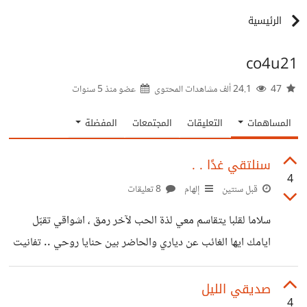
الرئيسية
co4u21
47
24.1 ألف مشاهدات المحتوى
عضو منذ
5 سنوات
المساهمات
التعليقات
المجتمعات
المفضلة
سنلتقي غدًا . .
4
قبل سنتين
إلهام
8 تعليقات
سلاما لقلبا يتقاسم معي لذة الحب لآخر رمق ، اشواقي تقبّل
ايامك ايها الغائب عن دياري والحاضر بين حنايا روحي .. تفانيت
لك في الحب، وانا التي لم يعطني الحب غير الألم ، مابال حبك
هذا يبعث بي زغاريد أمل .. نمضي نبضا بنبض نحو الإلتقاء
صديقي الليل
4