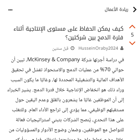
ريادة الأعمال
كيف يمكن الحفاظ على مستوى الإنتاجية أثناء
5
فترة الدمج بين شركتين؟
HusseinOraby2024
قبل سنتين
في دراسة أجرتها شركة McKinsey & Company، تبين أن
حوالي 70% من عمليات الدمج والاستحواذ تفشل في تحقيق
الأهداف المالية والتشغيلية المحددة لها، وغالبًا ما يكون السبب
وراء ذلك هو انخفاض الإنتاجية خلال فترة الدمج. يشير الخبراء
إلى أن الموظفين غالبًا ما يشعرون بالقلق وعدم اليقين حول
مستقبلهم الوظيفي، مما يؤدي إلى تراجع الأداء العام. وللتغلب
على هذا التحدي، يُنصح الشركات بتبني استراتيجيات فعالة
للتواصل مع الموظفين، وضمان وضوح الأدوار والمسؤوليات من