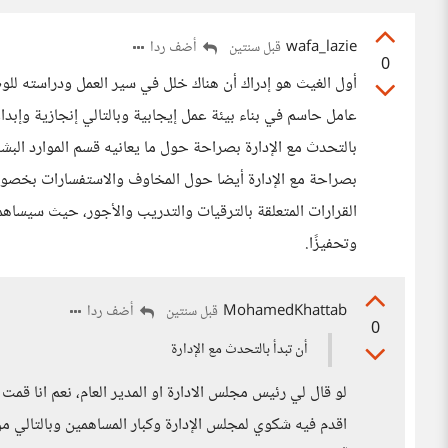
wafa_lazie
أضف ردا
قبل سنتين
0
أول الغيث هو إدراك أن هناك خلل في سير العمل ودراسته للو
عامل حاسم في بناء بيئة عمل إيجابية وبالتالي إنجازية وإبد
بالتحدث مع الإدارة بصراحة حول ما يعانيه قسم الموارد الب
بصراحة مع الإدارة أيضا حول المخاوف والاستفسارات بخصوص
القرارات المتعلقة بالترقيات والتدريب والأجور، حيث سيسا
وتحفيزًا.
MohamedKhattab
أضف ردا
قبل سنتين
0
أن تبدأ بالتحدث مع الإدارة
لو قال لي رئيس مجلس الادارة او المدير العام، نعم انا قمت 
اقدم فيه شكوي لمجلس الإدارة وكبار المساهمين وبالتالي م