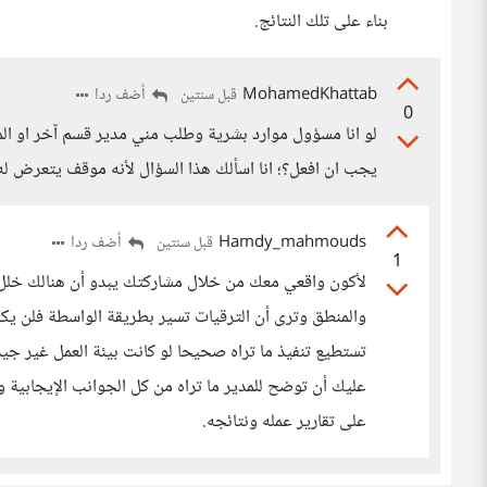
بناء على تلك النتائج.
MohamedKhattab
أضف ردا
قبل سنتين
0
لو انا مسؤول موارد بشرية وطلب مني مدير قسم آخر او المد
يجب ان افعل؟؛ انا اسألك هذا السؤال لأنه موقف يتعرض له
Hamdy_mahmouds
أضف ردا
قبل سنتين
1
لأكون واقعي معك من خلال مشاركتك يبدو أن هنالك خلل في
والمنطق وترى أن الترقيات تسير بطريقة الواسطة فلن ي
تستطيع تنفيذ ما تراه صحيحا لو كانت بيئة العمل غير جيدة
عليك أن توضح للمدير ما تراه من كل الجوانب الإيجابية وا
على تقارير عمله ونتائجه.