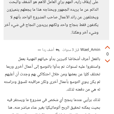
على إيقاف رأيه، المهم برأي العامل الأهم هو الشغف والبحث
الدائم عن ما يريده الجمهور ويحتاجه هذا ما يجعلهم يتميزون
ويختلفون عن رائد الأعمال صاحب المشروع الواحد بأنهم لا
يكتفون فقط بنجاح واحد ولكنهم يريدون النجاح في شيء آخر
وشيء آخر وهكذا.
Wael_Amin
أضف ردا
قبل 3 سنوات
0
بالفعل أعرف أشخاصًا كثيرين بدأو حياتهم المهنية بعمل
واستقروا عليه لسنوات ثم بدأوا بالتوسع إلى أعمال أخرى وربما
تختلف كليًا عن بعضها ومن خلال احتكاكي بهم وجدت أن أغلبهم
لم يكن ينوي التوسع بأعمال أخرى ولكن مراقبته للسوق ودراسته
له هي من دفعته لذلك.
لذلك برأيي عندما ينجح أي شخص في مشروع ما ويستقر فيه
بحيث يمكنه تحقيق الربح أتوماتيكيًا بغير عناء مباشر منه، هنا