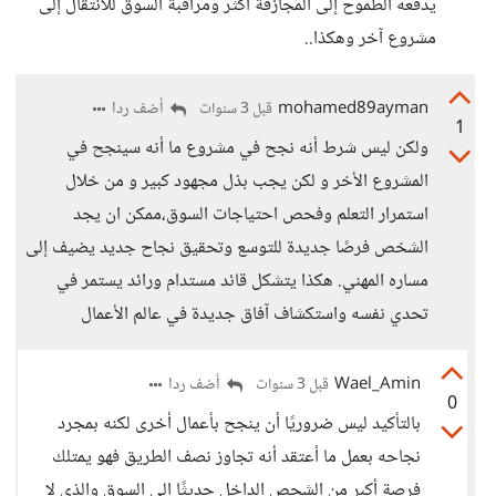
يدفعه الطموح إلى المجازفة أكثر ومراقبة السوق للانتقال إلى
مشروع آخر وهكذا..
mohamed89ayman
أضف ردا
قبل 3 سنوات
1
ولكن ليس شرط أنه نجح في مشروع ما أنه سينجح في
المشروع الأخر و لكن يجب بذل مجهود كبير و من خلال
استمرار التعلم وفحص احتياجات السوق،ممكن ان يجد
الشخص فرصًا جديدة للتوسع وتحقيق نجاح جديد يضيف إلى
مساره المهني. هكذا يتشكل قائد مستدام ورائد يستمر في
تحدي نفسه واستكشاف آفاق جديدة في عالم الأعمال
Wael_Amin
أضف ردا
قبل 3 سنوات
0
بالتأكيد ليس ضروريًا أن ينجح بأعمال أخرى لكنه بمجرد
نجاحه بعمل ما أعتقد أنه تجاوز نصف الطريق فهو يمتلك
فرصة أكبر من الشحص الداخل حديثًا إلى السوق والذي لا