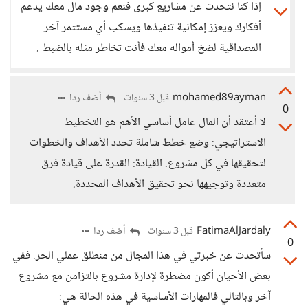
إذا كنا نتحدث عن مشاريع كبرى فنعم وجود مال معك يدعم
أفكارك ويعزز إمكانية تنفيذها ويسكب أي مستثمر آخر
المصداقية لضخ أمواله معك فأنت تخاطر مثله بالضبط .
mohamed89ayman
أضف ردا
قبل 3 سنوات
0
لا أعتقد أن المال عامل أساسي الأهم هو التخطيط
الاستراتيجي: وضع خطط شاملة تحدد الأهداف والخطوات
لتحقيقها في كل مشروع. القيادة: القدرة على قيادة فرق
متعددة وتوجيهها نحو تحقيق الأهداف المحددة.
FatimaAlJardaly
أضف ردا
قبل 3 سنوات
0
سأتحدث عن خبرتي في هذا المجال من منطلق عملي الحر. ففي
بعض الأحيان أكون مضطرة لإدارة مشروع بالتزامن مع مشروع
آخر وبالتالي فالمهارات الأساسية في هذه الحالة هي: