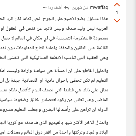
mwaffaq
أضف ردا
قبل شهرين
1
هذا التساؤل يضع الاصبع على الجرح الحي تماما لكن الرد الح
العربية ليس وليد صدفة وليس ناتجا عن نقص في العقول او ا
مقصودة فالمنظومة التعليمية في اي مكان في العالم لا تعمل ب
القائمة على التلقين والحفظ واعادة انتاج المعلومات دون نقد
وهي العقلية التي تناسب الانظمة الستاتيكية التي تخشى التغ
والدليل القاطع على ان المسألة هي سياسة وارادة وليست امكا
التعليم لم تكن تحظى باحوال مادية او اقتصادية جيدة بل ان 
مثال على ذلك هي فنلندا التي تصنف اليوم كأفضل نظام تعليم
الماضي وهي تعاني من ركود اقتصادي خانق وضغوط سياسية ها
الدولة ان تراهن على رأسمالها البشري وجعلت التعليم مشروعا
والمثال الاخر الاكثر شبها بالفيديو الذي شاهدته هو كوري
البلاد والعباد وتركتها واحدة من افقر دول العالم ومعدلات ام