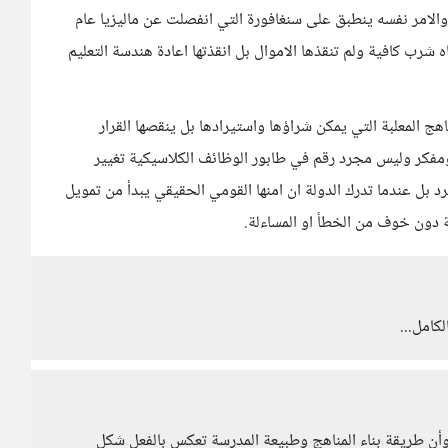
 والامر نفسه ينطبق على سنغافورة التي انفصلت عن ماليزيا عام
شرب كافية ولم تنقذها الاموال بل انقذتها اعادة هندسة التعليم
مناهج المعلبة التي يمكن شراؤها واستيرادها بل ينقصها القرار
ومفكر وليس مجرد رقم في طابور الوظائف الكلاسيكية تغيير
 بل عندما تدرك الدولة ان امنها القومي الحقيقي يبدأ من تمويل
 دون خوف من الخطأ او المساءلة.
كامل...
 وأن طريقة بناء المناهج وطبيعة المدرسة تعكس بالفعل شكل