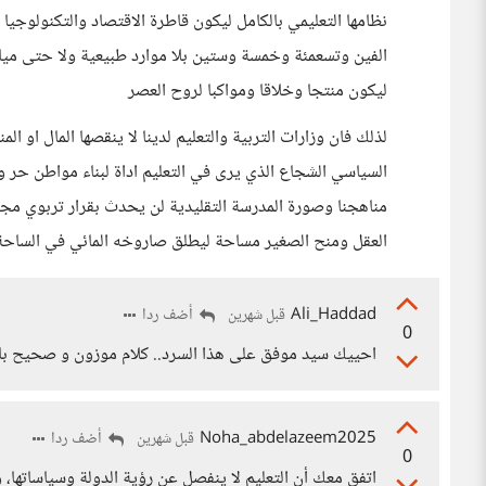
نظامها التعليمي بالكامل ليكون قاطرة الاقتصاد والتكنولوجيا
الفين وتسعمئة وخمسة وستين بلا موارد طبيعية ولا حتى مياه 
ليكون منتجا وخلاقا ومواكبا لروح العصر
لذلك فان وزارات التربية والتعليم لدينا لا ينقصها المال او ال
السياسي الشجاع الذي يرى في التعليم اداة لبناء مواطن حر 
مناهجنا وصورة المدرسة التقليدية لن يحدث بقرار تربوي مجرد
العقل ومنح الصغير مساحة ليطلق صاروخه المائي في الساحة
Ali_Haddad
أضف ردا
قبل شهرين
0
احييك سيد موفق على هذا السرد.. كلام موزون و صحيح بال
Noha_abdelazeem2025
أضف ردا
قبل شهرين
0
اتفق معك أن التعليم لا ينفصل عن رؤية الدولة وسياساتها،