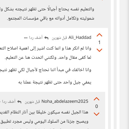
والتعليم نفسه يحتاج أجيالًا حتى تظهر نتيجته بشكل 
شموليته وتكامل أدواته مع باقي مؤسسات المجتمع.
Ali_Haddad
أضف ردا
قبل شهرين
1
وانا لم انكر هذا و انما كنت اشير إلى اهمية اصلاح الت
لما كفى مقال واحد. ولكنني اتحدث هنا عن التعليم.
وانا اخالفك في مبدأ اننا نحتاج لأجيال لكي تظهر نتيج
يمفي جيل واحد حتى تظهر نتيجة عملنا به
Noha_abdelazeem2025
أضف ردا
قبل شهرين
0
هذا الجيل نفسه سيكون خليطًا بين آثار النظام القدي
ويصبح جزءًا من السلوك اليومي وليس مجرد تطبيق شك