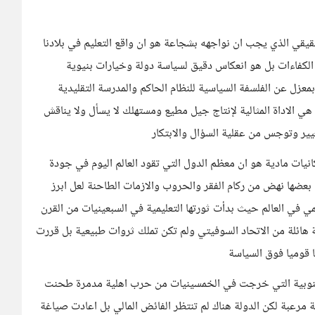
قيقي الذي يجب ان نواجهه بشجاعة هو ان واقع التعليم في بلادنا
لكفاءات بل هو انعكاس دقيق لسياسة دولة وخيارات بنيوية
معزل عن الفلسفة السياسية للنظام الحاكم والمدرسة التقليدية
 هي الاداة المثالية لإنتاج جيل مطيع ومستهلك لا يسأل ولا يناقش
يير وتوجس من عقلية السؤال والابتكار
نيات مادية هو ان معظم الدول التي تقود العالم اليوم في جودة
بعضها نهض من ركام الفقر والحروب والازمات الطاحنة لعل ابرز
ي في العالم حيث بدأت ثورتها التعليمية في السبعينيات من القرن
ئلة من الاتحاد السوفيتي ولم تكن تملك ثروات طبيعية بل قررت
 قوميا فوق السياسة
ا الجنوبية التي خرجت في الخمسينيات من حرب اهلية مدمرة طحنت
ية مرعبة لكن الدولة هناك لم تنتظر الفائض المالي بل اعادت صياغة