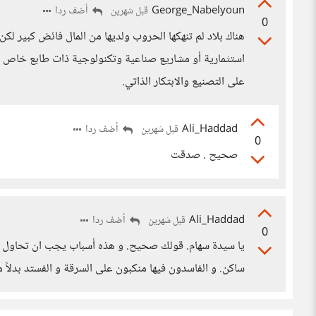
George_Nabelyoun
أضف ردا
قبل شهرين
0
هناك بلاد لم تنهكها الحروب ولديها من المال فائض كبير لكن
استثمارية أو مشاريع صناعية وتكنولوجية ذات طابع خاص م
على التصنيع والابتكار الذاتي.
Ali_Haddad
أضف ردا
قبل شهرين
0
صحيح . صدقت
Ali_Haddad
أضف ردا
قبل شهرين
0
يا سيدة سهام. قولك صحيح. و هذه أسباب يجب ان تحاول دولنا
ساكن. و الفاسدون فيها منكبون على السرقة و الفستد بدلاً 