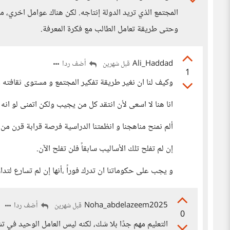
المجتمع الذي تريد الدولة إنتاجه. لكن هناك عوامل اخري، مث
وحتى طريقة تعامل الطالب مع فكرة المعرفة.
Ali_Haddad
أضف ردا
قبل شهرين
1
وكيف لنا ان نغير طريقة تفكير المجتمع و مستوى ثقافته و 
انا هنا لا اسعى لأن انتقد كل من يجيب ولكن اتمنى لو ان
ألم نمنح مناهجنا و انظمتنا الدراسية فرصة قرابة قرن من 
إن لم تفلح تلك الأساليب سابقاً فلن تفلح الآن.
و يجب على حكوماتنا ان تدرك فوراً ،أنها إن لم تسارع لتد
Noha_abdelazeem2025
أضف ردا
قبل شهرين
0
التعليم مهم جدًا بلا شك، لكنه ليس العامل الوحيد في ت