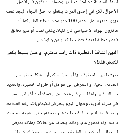
أسفل السفينة من أجل صيانتها وضمان أن تكون في أفضل
الأحوال، لكن في إحدى المرات ينقطع به حبل النجاة، ليجد نفسه
يهوي ويغرق على عمق 100 متر تحت سطح الماء، كما أن
مخزون الهواء الاحتياطي كان قليلا، يكفي لست أو سبع دقائق
فقط، وحالة الإنقاذ تتطلب الكثير من والوقت..
المهن الشاقة الخطيرة ذات راتب محترم، أو عمل بسيط يكفي
للعيش فقط؟
تعرف المهن الخطرة بأنها أي عمل يمكن أن يشكل خطرا على
الصحة، الحيا، أو التعرض إلى عوامل أو ظروف خطيرة، والعديد
من النماذج نراها اليوم في هذه المهن، فمثلا أحد أقربائي يعمل
في شركة أدوية، وطوال اليوم يتعرض للكيماويات، رغم السلامة،
وبعد 6 سنوات، بدأنا نلاحظ تدهور صحته، حتى بشرته أصبحت
داكنة، وله تدهور عام، ودائما يحدثنا عن حالات زملائه بمرض
السرطان، أو الأزمات القلبية بسبب عملهم، ورغم ذلك لا يزال