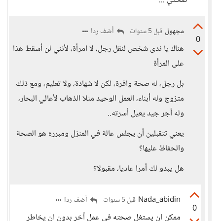
صحتي ...
مجهول
أضف ردا
قبل 5 سنوات
0
هناك يا ندى شخص لنقل رجل، لا امرأة، لأنني لن أسقط هذا
على المرأة
بل رجل، له صحة وافرة، لكن لا شهادة، ولا تعليم، ومع ذلك
متزوج وله أبناء، العمل الوحيد مثلا الذهاب لأعالي البحار،
وله أجر جيد يعيل أسرته..
يعني تتقبلين أن يجلس عالة في المنزل ومبرره هو الصحة
والحفاظ عليها؟
هل يبدو لك أمرا عاديا، مقبولا؟
Nada_abidin
أضف ردا
قبل 5 سنوات
0
ممكن ان يستغل صحته في عمل ٱخر بدون ان يخاطر