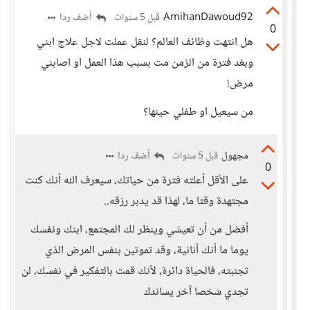
AmihanDawoud92
أضف ردا
قبل 5 سنوات
0
هل انتهت وظائف العالم؟ لنقل عملت لاجل علاج ابني
وبغد فترة من الزمن مت بسبب هذا العمل او اصابني
مرض!
من سيعيل او طفلي حينها؟
مجهول
أضف ردا
قبل 5 سنوات
0
على الأقل أعلته فترة من حياتك، سيعرف الله أنك كنت
مجتهدة وقتا ما، لهذا قد يدبر رزقه..
أفضل من أن تعيشي وينظر لك المجتمع، ابنك ونفسك
يوما ما أنك أنانية، وقد تموتين بنفس المرض الذي
تجنبته، فالحياة دائرة، لأنك قمت بالتفكير في نفسك، لن
تجدي شخصا آخر يساندك