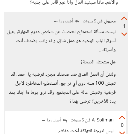
والأهم، ماذا سيفيد المال وأنا غير قادر على جنيه؟
مجهول
أضف ردا
قبل 5 سنوات
1
ليست مسألة استمتاع، لنتحدث عن شخص عديم المهارة، يعيل
أسرة، الباب الوحيد هو عمل شاق، و له راتب يضمنك أنت
وأسرتك..
هل ستختار الصحة؟
ولنقل أن العمل الشاق ضد صحتك مجرد فرضية يا أحمد، قد
تعيش 100 سنة دون أي تراجع، أتستطيع المخاطرة لأجل
فرضية وتعيش عالة على المجتمع، وقد ترى يوما ما ابنك يمد
يده للآخرين؟ ترضى بهذا؟
A_Soliman
أضف ردا
قبل 5 سنوات
0
ليس لدرجة التهلكة أخت عفاف.