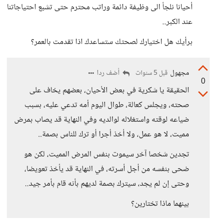
أحيانا نلجأ الى وظيفة دائمة وراتب محترم حتى تشبع احتياجاتنا
عند الكبر..
برأيك هل اختيارك لصحتك ستساعدك اذا تقدمت بالعمر؟
مجهول
أضف ردا
قبل 5 سنوات
0
الحقيقة يا شكرية في بعض الأحيان، بعضهم يخاف على
صحته، ويجلس كعالة، طوال اليوم أمه تدعي عليه، بسبب
ضياعه لوقته واستغلاله لوالديه وفي النهاية قد يصاب بمرض
مميت، لا هو عمل، ولا أخذ أجرا أو ترك للناس بصمة..
تجدين شخصا آخر سيموت بنفس المرض المميت، لكن هو
ضحى بنفسه من أجل أسرته، في النهاية قد يأخذ تعويضا،
وحتى إن لم يجد، سيترك بصمة لديهم بأنه قام بأمر جيد..
بينهما ماذا تختارين؟