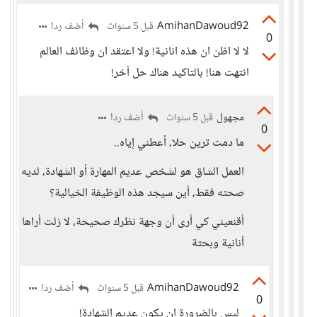
AmihanDawoud92
أضف ردا
قبل 5 سنوات
0
لا لا اظن ان هذه انانية! ولا اعتقد ان وظائف العالم
انتهت هنا! بالتاكيد هناك حل آخر!
مجهول
أضف ردا
قبل 5 سنوات
0
ما دمت ترين حلا، أعطني إياه..
العمل الشاق هو لشخص عديم المهارة أو الشهادة، لديه
صحته فقط، أين سيجد هذه الوظيفة الخيالية؟
أقنعيني كي أرى أن وجهة نظرك صحيحة، لا زلت أراها
أنانية وبحتة
AmihanDawoud92
أضف ردا
قبل 5 سنوات
0
ليس بالضرورة ان يكون عديم الشهادة!