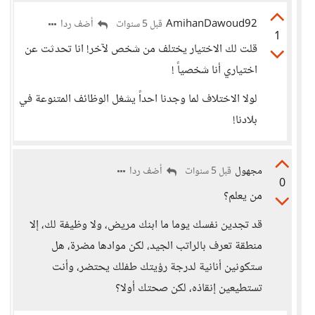
AmihanDawoud92
أضف ردا
قبل 5 سنوات
1
قلت لك الاختيار يختلف من شخص لآخر! انا تحدثت عن
اختياري أنا شخصياً !
لولا الاختلاف لما وجدنا احداً يشغل الوظائف المتنوعة في
بلادنا!
مجهول
أضف ردا
قبل 5 سنوات
0
من يعلم؟
قد تجدين نفسك يوما ما ابنك مريض، ولا وظيفة لك، إلا
منطقة تعرف بالراتب الجيد، لكن موادها مضرة، هل
ستكونين أنانية لدرجة رؤيتك طفلك يحتضر، وأنت
تستطيعين إنقاذه، لكن صحتك أولا؟