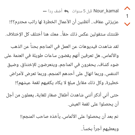
Nour_kamal
أضف ردا
قبل 5 سنوات
1
عزيزتي عفاف.. أتظنين أن الأعمال الخطرة لها راتب محترم؟؟!
ظننتك ستقولين عكس ذلك حقاُ.. معك هنا أختلف كل الإختلاف.
لقد شاهدت فيديوهات عن العمل في المناجم بحثاً عن الذهب
والألماس، هل تعرفين أنهم يقضون ساعات طويلة في العتمة على
ضوء كشاف، يحفرون في المناجم، ويتعرضون للإختناق، وضيق
التنفس، وربما انهال على أحدهم المنجم، وربما تعرض لأمراض
خطيرة، وكل ذلك مقابل مبلغ لا يكاد يكفيهم لقمة عيشهم؟!
حتى أني أذكر أنني شاهدت أطفال صغار للغاية، يعملون من أجل
أن يحصلوا على لقمة العيش.
ثم بعد أن يحصلوا على الألماس، يأخذه صاحب المنجم!!
ويعطيهم أجراً بخساً..