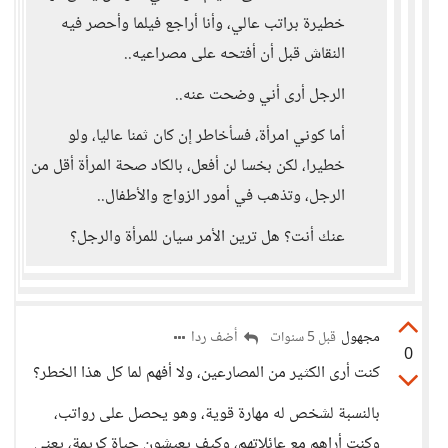
خطيرة براتب عالي، وأنا أراجع فيلما وأحصر فيه
النقاش قبل أن أفتحه على مصراعيه..
الرجل أرى أني وضحت عنه..
أما كوني امرأة، فسأخاطر إن كان ثمنا عاليا، ولو
خطيرا، لكن بخسا لن أفعل، بالكاد صحة المرأة أقل من
الرجل، وتذهب في أمور الزواج والأطفال..
عنك أنت؟ هل ترين الأمر سيان للمرأة والرجل؟
مجهول
أضف ردا
قبل 5 سنوات
0
كنت أرى الكثير من المصارعين، ولا أفهم لما كل هذا الخطر؟
بالنسبة لشخص له مهارة قوية، وهو يحصل على رواتب،
وكنت أراهم مع عائلاتهم، وكيف يعيشون حياة كريمة، يعني