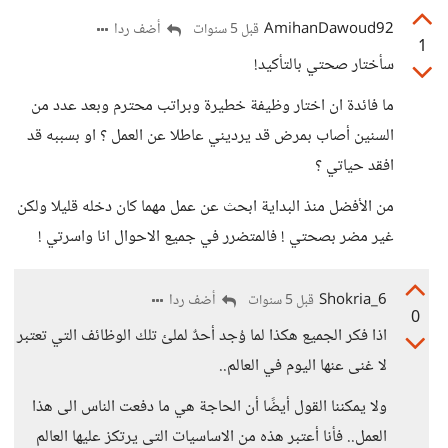
AmihanDawoud92
أضف ردا
قبل 5 سنوات
1
سأختار صحتي بالتأكيد!
ما فائدة ان اختار وظيفة خطيرة وبراتب محترم وبعد عدد من
السنين أصاب بمرض قد يرديني عاطلا عن العمل ؟ او بسببه قد
افقد حياتي ؟
من الأفضل منذ البداية ابحث عن عمل مهما كان دخله قليلا ولكن
غير مضر بصحتي ! فالمتضرر في جميع الاحوال انا واسرتي !
Shokria_6
أضف ردا
قبل 5 سنوات
0
اذا فكر الجميع هكذا لما وُجد أحدٌ لملئ تلك الوظائف التي تعتبر
لا غنى عنها اليوم في العالم..
ولا يمكننا القول أيضًا أن الحاجة هي ما دفعت الناس الى هذا
العمل.. فأنا أعتبر هذه من الاساسيات التى يرتكز عليها العالم