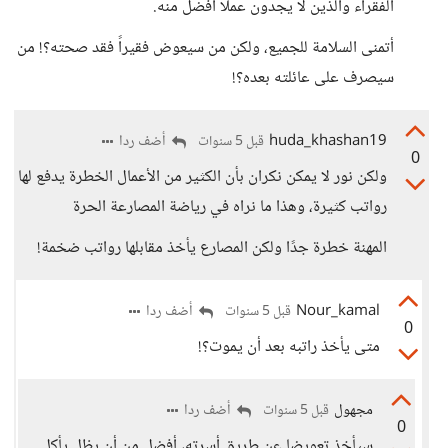
الفقراء والذين لا يجدون عملا أفضل منه.
أتمنى السلامة للجميع، ولكن من سيعوض فقيراً فقد صحته؟! من
سيصرف على عائلته بعده؟!
huda_khashan19
أضف ردا
قبل 5 سنوات
0
ولكن نور لا يمكن نكران بأن الكثير من الأعمال الخطرة يدفع لها
رواتب كثيرة، وهذا ما نراه في رياضة المصارعة الحرة
المهنة خطرة جدًا ولكن المصارع يأخذ مقابلها رواتب ضخمة!
Nour_kamal
أضف ردا
قبل 5 سنوات
0
متى يأخذ راتبه بعد أن يموت؟!
مجهول
أضف ردا
قبل 5 سنوات
0
سيأخذ تعويضا عن طريق أسرته، أفضل من أن يظل يأكل