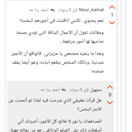
Nour_kamal
أضف ردا
قبل 5 سنوات
1
نعم يحتوي.. لكنني اناقشك في أجورهم البخسة!
ومقالتك تقول أن الأعمال الشاقة التي تودي بصحة
صاحبها لها أجور مرتفعة..
وهذا ما ينفيه مجتمعي يا عزيزتي.. فالواقع أن الأجور
متدنية، وبالكاد الشخص يطعم ابناءه، وهو أيضا يفقد
صحته!
مجهول
أضف ردا
قبل 5 سنوات
0
هل قرأت تعليقي الذي شرحت فيه لماذا لم أتحدث عن
الأجر البخس؟
المساهمات يا نور لا تعالج كل الأمور، أخبرتك أني
أسقطت ذلك على الفيلم الوثائقي، هو من يعالج مهنة