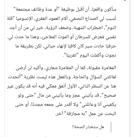
سأكون واقعيًا، أن أقبل بوظيفة "أو عدة وظائف مجتمعة"
تُسبب لي الصداع النصفي، آلام العمود الفقري، الإنسوميا "قلة
النوم"، اضطراب الشهية، وضعف الرؤية، خير لي من أن أجد
نفسي مُعرض للسرطان أو الموت المفاجئ، وهذا ما حدث لي.
حرفيًا حادث سير كان كافيًا لإنهاء حياتي، لكن بطريقة ما
نجوت وأكملت اليوم "تقريبًا".
المغامرة مقبولة، كما أن المقامرة شعاري، وأكيد لن أرضى
لعائلتي السؤال والحاجة. وبالفعل هذه ليست نظرية "أتحدث
هنا عن السطر الثاني، الأول أتفق معكي فيه أنه قد يكون غير
صحيح"، قد يأتيني عجز وما يأتيني من مال "حتى ولو
يكفيني أنا وعائلتي" ولا أقدر على جمعه مجددًا، أو حتى
البحث عن عمل "به مجازفة" آخر.
هل ستختار الصحة؟