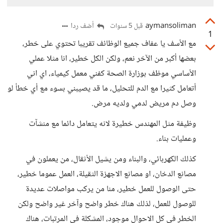
aymansoliman
أضف ردا
قبل 5 سنوات
1
مع الأسف يا عفاف جميع الوظائف تقريبا تحتوي على خطر،
بعضها أكبر من الآخر نعم، ولكن الكل خطير، انا مثلا عملي
الأساسي موظف بوزارة الصحة كفني معمل كيمياء، اي اني
أتعامل كثيرا مع الدم للتحليل، ما قد يصيبني بسوء مع أي خطأ لو
وصل دم مريض لدمي ولديه مرض.
وظيفة مثل المهندس خطيرة لانه يتعامل دائما مع منشآت
وعمليات بناء.
كذلك الكهربائي، والبناء ومن يشيل الأثقال، من يعملون في
مصانع الدخان، او مصانع الاجهزة الثقيلة، العمل عموما خطير،
حتى الوصول للعمل خطير، منا من يركب مواصلات عديدة
للوصول للعمل، لذلك هناك خطر واضح وآخر غير واضح ولكن
الخطر في كل الاحوال موجود، المشكلة في المرتبات، هناك