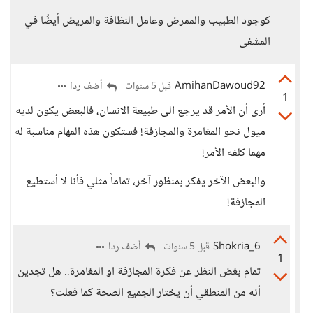
كوجود الطبيب والممرض وعامل النظافة والمريض أيضًا في
المشفى
AmihanDawoud92
أضف ردا
قبل 5 سنوات
1
أرى أن الأمر قد يرجع الى طبيعة الانسان، فالبعض يكون لديه
ميول نحو المغامرة والمجازفة! فستكون هذه المهام مناسبة له
مهما كلفه الأمر!
والبعض الآخر يفكر بمنظور آخر، تماماً مثلي فأنا لا أستطيع
المجازفة!
Shokria_6
أضف ردا
قبل 5 سنوات
1
تمام بغض النظر عن فكرة المجازفة او المغامرة.. هل تجدين
أنه من المنطقي أن يختار الجميع الصحة كما فعلت؟