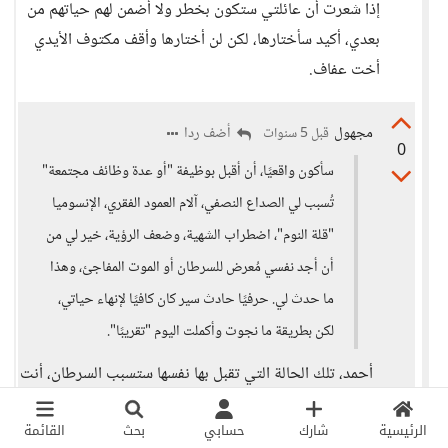
إذا شعرت أن عائلتي ستكون بخطر ولا أضمن لهم حياتهم من
بعدي، أكيد سأختارها، لكن لن أختارها وأقف مكتوف الأيدي
أخت عفاف.
مجهول
أضف ردا
قبل 5 سنوات
0
سأكون واقعيًا، أن أقبل بوظيفة "أو عدة وظائف مجتمعة"
تُسبب لي الصداع النصفي، آلام العمود الفقري، الإنسوميا
"قلة النوم"، اضطراب الشهية، وضعف الرؤية، خير لي من
أن أجد نفسي مُعرض للسرطان أو الموت المفاجئ، وهذا
ما حدث لي. حرفيًا حادث سير كان كافيًا لإنهاء حياتي،
لكن بطريقة ما نجوت وأكملت اليوم "تقريبًا".
أحمد، تلك الحالة التي تقبل بها نفسها ستسبب السرطان، أنت
تتحدث عن حالة واحدة، أحدها مباشر، والأخرى غير
الرئيسية
شارك
حسابي
بحث
القائمة
مباشرة؟