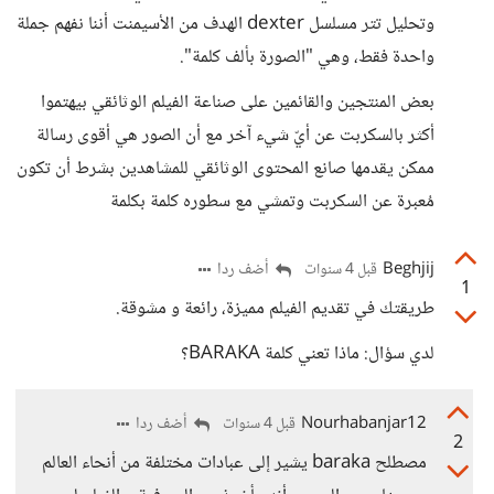
وتحليل تتر مسلسل dexter الهدف من الأسيمنت أننا نفهم جملة
واحدة فقط، وهي "الصورة بألف كلمة".
بعض المنتجين والقائمين على صناعة الفيلم الوثائقي بيهتموا
أكثر بالسكربت عن أيّ شيء آخر مع أن الصور هي أقوى رسالة
ممكن يقدمها صانع المحتوى الوثائقي للمشاهدين بشرط أن تكون
مُعبرة عن السكربت وتمشي مع سطوره كلمة بكلمة
Beghjij
أضف ردا
قبل 4 سنوات
1
طريقتك في تقديم الفيلم مميزة، رائعة و مشوقة.
لدي سؤال: ماذا تعني كلمة BARAKA؟
Nourhabanjar12
أضف ردا
قبل 4 سنوات
2
مصطلح baraka يشير إلى عبادات مختلفة من أنحاء العالم