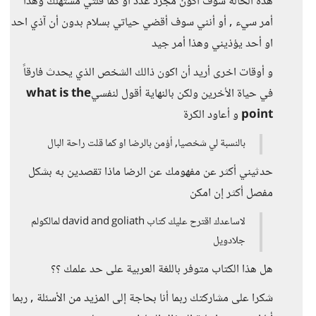
هذه الحالة سوف أكون مجرد عدد أو كما قلتي مستهلك وهذا
أمر سيء , أو أنني سوف أقضي حياتي بسلام بدون أن آذي احد
او أحد يؤذيني وهذا أمر جيد
و أوقات اخرى أريد أن اكون ذالك الشخص الذي يحدث فارقاً
في حياة الأخرين ولكن بالنهاية أقول لنفسي
what is the
point
و أعاود الكرة
بالنسبة لي شخصيا, أؤمن بالرضا او كما قلت راحة البال
حدثيني أكثر عن مفهومك عن الرضا ماذا تقصدين به بشكل
مفصل أكثر إن امكن
لاساعدك اقترح عليك كتاب david and goliath لمالكولم
جلادويل
هل هذا الكتاب متوفر باللغة العربية على حد علمك ؟؟
شكرا على مشاركتك ربما أنا بحاجة إلى المزيد من الأسئلة , ربما