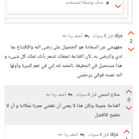
حذف بواسطة المستخدم
dija
أضف ردا
قبل 8 سنوات
2
مفهومي عن السعادة هو الحصول على رضى الله والإقتناع بما
لدي والرضى به, لأن القناعة تجعلك تشعر بأنك تملك كل شيىء و
هذا مستحيل في الحقيقة ,الحمد لله إني في نعم كثيرة وأولها
الله نفسه فوقي يرحمني.
صلاح الحجي
أضف ردا
قبل 8 سنوات
0
القناعة جميلة ولكن هذا لا يعني أن نقضي عمرنا بمكاننا و أن لا
نطمح للأفضل
dija
أضف ردا
قبل 8 سنوات