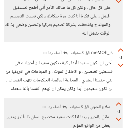
على كل حال ، ولكن كل ما هنالك الأمر أني أطمح لمستقبل
أفضل ، على فكرة أنا كنت مرة بمكانك ولكن تعلمت التصميم
والمونتاج واشتغلت بشركة تصميم بتركيا وتحسن وضعي بذالك
الوقت بفضل الله
meMOh_is
أضف ردا
قبل 8 سنوات
0
أخي لن تكون سعيدا أبدا . كيف تكون سعيدا و أخواتك في
فلسطين تغتصبن . و الاطفال تموت . و المجاعات في افريقيا من
بني جنسنا البشري . المجاعة العالمية الحكومات تنهب الشعوب .
لن نكون سعيدين أبدا ولكن يمكن ان نوهم أنفسنا بأننا سعداء
صلاح الحجي
أضف ردا
قبل 8 سنوات
0
تفائل بالخير ، ربما اذا كنت سعيد ستصبح انسان ذا تأثير وتغير
بعض من الواقع المؤلم