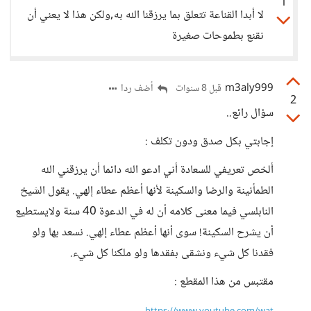
1
لا أبدا القناعة تتعلق بما يرزقنا الله به,ولكن هذا لا يعني أن
نقنع بطموحات صغيرة
m3aly999
أضف ردا
قبل 8 سنوات
2
سؤال رائع..
إجابتي بكل صدق ودون تكلف :
ألخص تعريفي للسعادة أني ادعو الله دائما أن يرزقني الله
الطمأنينة والرضا والسكينة لأنها أعظم عطاء إلهي. يقول الشيخ
النابلسي فيما معنى كلامه أن له في الدعوة 40 سنة ولايستطيع
أن يشرح السكينة! سوى أنها أعظم عطاء إلهي. نسعد بها ولو
فقدنا كل شيء ونشقى بفقدها ولو ملكنا كل شيء.
مقتبس من هذا المقطع :