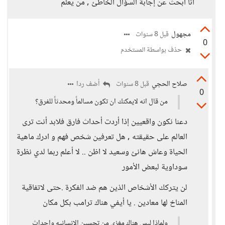
أنا ابحث عن إجابة السؤال الخاطئ , من يعلم
مجهول
قبل 8 سنوات
0
حذف بواسطة المستخدم
صلاح الحجي
أضف ردا
قبل 8 سنوات
0
من قال انه لايمكنك ان تكون مسالماً ومحدثاً للفرق؟
دعنا نكون واقعيين إذا أردت أحداث فارق فلابد أنت ترى
العالم على حقيقته , هل تعرفين شخص فهم و ادرك ماهية
الحياة وعاش هانئ وسعيد لا اظن .. لا أعلم ربما لدي نظرة
سوداوية لبعض الأمور
لن يتركك الأشخاص الذين هم ضد الفكرة .حتى لاتفاقية
المناخ لها معادين . يا أيفي هناك ترامب بكل مكان
ولماذا ليس هناك مغزى من تحسين الانسانيه واحداث