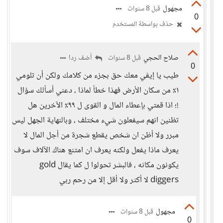
مجهول
قبل 8 سنوات
0
حذف بواسطة المستخدم
صلاح الحجي
أضف ردا
قبل 8 سنوات
0
طيب يا إيڤي معك حق بجزء من كلامك ولكن أن تلومي
١٪ من سكان الأرض فهذا خطأ لماذا ، دعني أسألك سؤال
!؛ اذا قمتي بإعطاء المال و القوى ل ٩٩٪ الآخرين هل
تظنين انهم سيفعلون شيء مختلف ، وبالنهاية الجهل ليس
مبرر ولا أظن ان شخص يقطع شجرة من أجل المال لا
يعرف ماذا يفعل ولكنه يعرف ان امتنع هناك الآلاف سوف
يكونون مكانه ، فالبشر تحولوا ل كما يقال gold
diggers لا أكثر ولا أقل إلا من رحم ربي
مجهول
قبل 8 سنوات
0