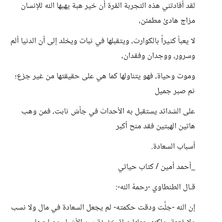
لقد أفادتني هذه التجربة المُرة أن خير هبة يهبها الله للإنسان
مزاج هادئ مطمئن،
لا يعبأ كثيراً بالكوارث، ويتقبلها في ثبات ويخلد إلى أن الدنيا ألم
وسرور، ووجدان وفقدان،
وموت وحياة، فهو يتناولها كما هي على حقيقتها من غير جزع؛
ثم صبر جميل
على الشدائد يستقبل به الأحداث في جأش ثابت، فمن وهب
هاتين الهبتين فقد منح أكبر
أسباب السعادة.
_أحمد أمين / كتاب حياتي
قـال الطنطاوي -رحمهُ الله-:
إن الله -جلَّت ودقت حكمته- لم يجعل السعادة في مال ولا نسب