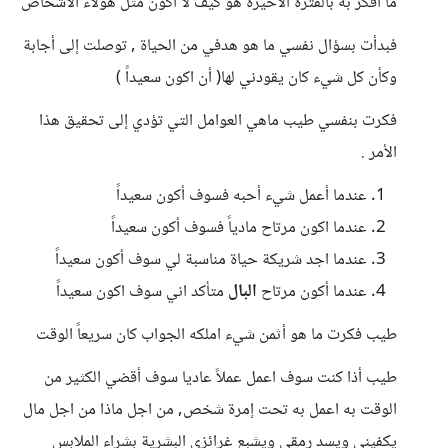
ما أفكر به بالفترة الأخيرة هو كيف لا أكون مثل هؤلاء الأشخاص
فبدأت بسؤال نفسي ما هو هدفي من الحياة , توصلت إلى أجابة
وكأن كل شيء كان يقودني لها( أن اكون سعيداً )
فكرت بنفسي طيب ماهي العوامل التي تؤدي إلى تحقيق هذا
الأمر .
عندما أعمل شيء أحبه فسوف أكون سعيداً
عندما اكون مرتاح مادياً فسوف أكون سعيداً
عندما اجد شريكة حياة مناسبة لي سوف أكون سعيداً
عندما أكون مرتاح
البال
متأكد اني سوف اكون سعيداً
طيب فكرت ما هو أثمن شيء املكه الجواب كان سريعاً الوقت
طيب أذا كنت سوف اعمل عملاً عاديا سوف أقضي الكثير من
الوقت به اعمل به تحت إمرة شخص, من اجل ماذا من اجل مال
يكفيني ويسد رمقي ويشبع غرائزي البشرية بشراء الملابس