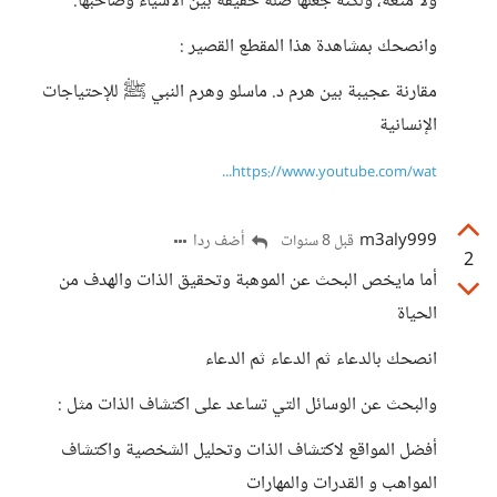
ولا مُتعة، ولكنه جعلها صلة خفيفة بين الأشياء وصاحبها.
وانصحك بمشاهدة هذا المقطع القصير :
مقارنة عجيبة بين هرم د. ماسلو وهرم النبي ﷺ للإحتياجات
الإنسانية
https://www.youtube.com/wat...
m3aly999
أضف ردا
قبل 8 سنوات
2
أما مايخص البحث عن الموهبة وتحقيق الذات والهدف من
الحياة
انصحك بالدعاء ثم الدعاء ثم الدعاء
والبحث عن الوسائل التي تساعد على اكتشاف الذات مثل :
أفضل المواقع لاكتشاف الذات وتحليل الشخصية واكتشاف
المواهب و القدرات والمهارات