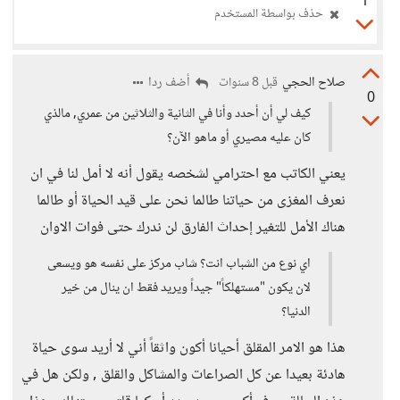
1
حذف بواسطة المستخدم
صلاح الحجي
أضف ردا
قبل 8 سنوات
0
كيف لي أن أحدد وأنا في الثانية والثلاثين من عمري, مالذي
كان عليه مصيري أو ماهو الآن؟
يعني الكاتب مع احترامي لشخصه يقول أنه لا أمل لنا في ان
نعرف المغزى من حياتنا طالما نحن على قيد الحياة أو طالما
هناك الأمل للتغير إحداث الفارق لن ندرك حتى فوات الاوان
اي نوع من الشباب انت؟ شاب مركز على نفسه هو ويسعى
لان يكون "مستهلكاً" جيداً ويريد فقط ان ينال من خير
الدنيا؟
هذا هو الامر المقلق أحيانا أكون واثقاً أني لا أريد سوى حياة
هادئة بعيدا عن كل الصراعات والمشاكل والقلق , ولكن هل في