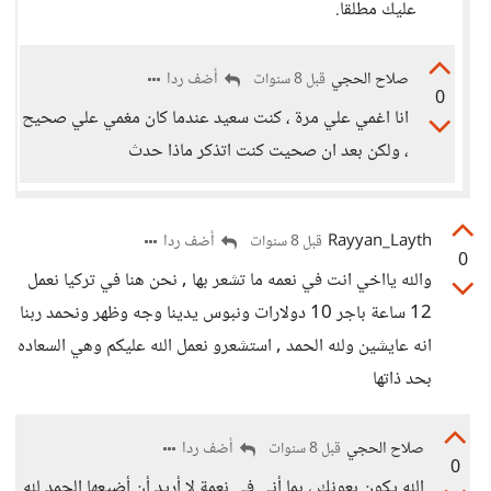
عليك مطلقاً.
صلاح الحجي
أضف ردا
قبل 8 سنوات
0
انا اغمي علي مرة ، كنت سعيد عندما كان مغمي علي صحيح
، ولكن بعد ان صحيت كنت اتذكر ماذا حدث
Rayyan_Layth
أضف ردا
قبل 8 سنوات
0
والله يااخي انت في نعمه ما تشعر بها , نحن هنا في تركيا نعمل
12 ساعة باجر 10 دولارات ونبوس يدينا وجه وظهر ونحمد ربنا
انه عايشين ولله الحمد , استشعرو نعمل الله عليكم وهي السعاده
بحد ذاتها
صلاح الحجي
أضف ردا
قبل 8 سنوات
0
الله يكون بعونك ، بما أني في نعمة لا أريد أن أضيعها الحمد لله