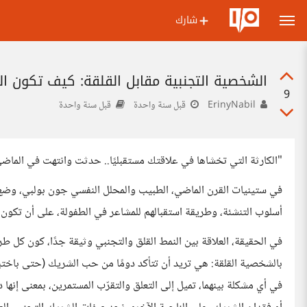
شارك
الشخصية التجنبية مقابل القلقة: كيف تكون ال
9
ErinyNabil
قبل سنة واحدة
قبل سنة واحدة
"الكارثة التي تخشاها في علاقتك مستقبليًا.. حدثت وانتهت في الماض
في ستينيات القرن الماضي، الطبيب والمحلل النفسي جون بولبي، وضع أس
أسلوب التنشئة، وطريقة استقبالهم للمشاعر في الطفولة، على أن تكون ال
في الحقيقة، العلاقة بين النمط القلق والتجنبي وثيقة جدًا، كون كل طر
بالشخصية القلقة: هي تريد أن تتأكد دومًا من حب الشريك (حتى باختبار
في أي مشكلة بينهما، تميل إلى التعلق والتقرّب المستمرين، بمعنى إنها 