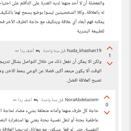
والمعضلة أن لا أحد منهما لديه القدرة على التأقلم على احت
له بالعلاقة، وكلا الشخصيتين ليسوا بوضع يسمح لهما بالتكيف
يمكنه فهم أبعاد أي علاقة ويتكيف مع حاجة الطرف الآخر 
للطبيعة البشرية
huda_khashan19
أضف ردا
قبل سنة واحدة
1
ولكن الا يمكن أن نفعل ذلك من خلال التواصل بشكل تدريج
الوقت ألا يكون مبتعد أكبر، فضلا عن الوعي بنمط الاخر، و
تصبح العلاقة افضل.
NoraAbdelaziem
أضف ردا
قبل سنة واحدة
0
حاجة كل طرف منهما وآمانه متعلقة بشيء مضاد لحاجة الآ
عاطفية بحتة أو لنقل نفسية بحتة يعني بها استقراره ال
النفسية، حتى لو فعل سيكون مع معاناة، تدريجيا العلاقة س