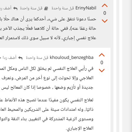
ErinyNabil
أضف رد
قبل سنة واحدة
قبل سنة واحدة
0
حسنًا دعونا نتفق على شيء، أحدكما يرى أن هناك حلًا بال
حالة رغمًا عنه)، ففي حالة أن كلاهما فعلًا يجذب الآخر 
علاج نفسي إجباري، لأنه لا سبيل سوى ذلك لاستمرار الع
khouloud_benzeghba
أضف ردا
قبل سنة واحدة
0
في رأيي العلاج النفسي لم يخلق لكل الناس ومكل المس
العلاجي وإلا تحولت إلى نوع أخر من المرض، ونعرف 
جديدة أو تأزيم وضعها ، خصوصا إذا كان المعالح ليس با
لعلاج النفسي يكون مفيدًا عندما تصبح هذه الأنماط عائق
ذاتيًا، وله امتدادات سيئة على الشريكين والمحيط العام
ومستوى الرغبة المشتركة في التغيير. بناء الثقة والتو
العلاج الإجباري.