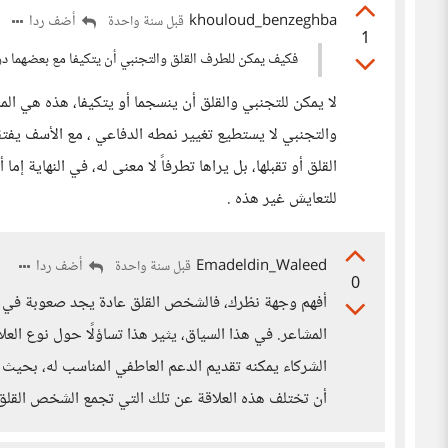
khouloud_benzeghba
أضف ردا
قبل سنة واحدة
1
فكيف يمكن للطرف القلق والتجنبي أن يتكيفا مع بعضهما دو
لا يمكن للتجنبي والقلق أن ينسجما أو يتكيفا، هذه هي الم
والتجنبي لا يستطيع تغيير نمطه الدفاعي ، مع الأسف يفتق
القلق أو تقبلها، بل يراها تطرفاً لا معنى له، في النهاية 
للتعايش غير هذه .
Emadeldin_Waleed
أضف ردا
قبل سنة واحدة
0
أفهم وجهة نظرك، فالشخص القلق عادة يجد صعوبة في 
المشاعر. في هذا السياق، يثير هذا تساؤلًا حول نوع الع
الشركاء يمكنه تقديم الدعم العاطفي المناسب له، بحيث
أن تختلف هذه العلاقة عن تلك التي تجمع الشخص القل