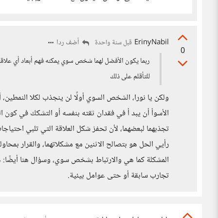
ErinyNabil
أضف ردا
قبل سنة واحدة
0
ربما يكون الأفضل لهما شخص سوي يمكنه فهم أبعاد أي عل
للتأقلم على ذلك
ولكن يا نورا، الشخص السوي أولًا لن ينجذب لكلا النمطين، أ
الأسوأ أن يبد أ في فقدان ثقته بنفسه أو التشكك في كون ال
تجذبهما لبعضهما، لأن تحفز شكل العلاقة التي تلبي احتياج
رأيي الحل هو بتصالح الاثنين مع مشكلاتهما، والقرار بمحا
المشكلة كما هي والارتباط بشخص سوي، وسؤال هنا أيضًا: 
تجارب سابقة أو حتى عوامل بيئية.