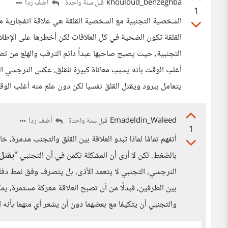
khouloud_benzeghba
أضف ردا
قبل سنة واحدة
1
الشخصية التجنبية مع الشخصية القلقة هي علاقة انفجارية 
القلقة تكون الضحية في كل العلاقات لكن أخطرها على الإ
التجنبية، حيث يصبح صاحبها عبداً دائم الترقب والهلع من ت
أغلب الوقت بأنه يسبب معاناة كبيرة للقلق، عكس النرجسي الذ
يتعامل ببرود ويقتل القلق نفسيا لكن دون علم منه أغلب الوق
Emadeldin_Waleed
أضف ردا
قبل سنة واحدة
1
أتفهم تمامًا لماذا تبدو العلاقة بين القلق والتجنب مدمرة، 
بالضغط. لكن لا أرى أن المشكلة تكمن في أن التجنبي "
يقتل 
النرجسي، التجنبي لا يتعمد الأذى، بل يتصرف وفق نمط دف
بين الطرفين، فبدلًا من أن تصبح العلاقة معركة مستمرة، يم
والتجنبي أن يتكيفا مع بعضهما دون أن يشعر أي منهما بأنه 