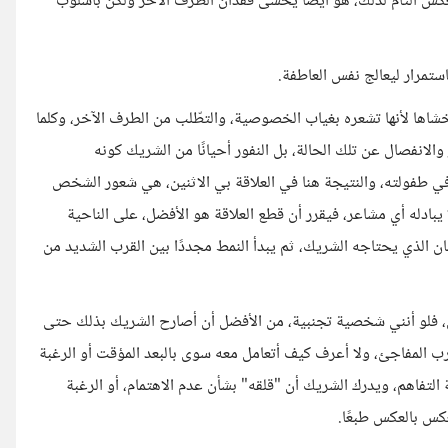
كس التام لذلك، هو أيضًا يخشى فقدان الطرف الآخر ولكن بأسلوب
ستمرار ليعالج نفس العاطفة.
شاها لأنها تشعره بغياب الخصوصية، والتطّلب من الطرف الآخر، وكلما
الانفصال عن تلك الحالة، بل النفور أحيانًا من الشريك كونه
طفي في طفولته، والنتيجة هنا في العلاقة بي الاثنين، هي شعور الشخص
بادله أي مشاعر، فيقرر أن قطع العلاقة هو الأفضل، على الناحية
ان الذي يحتاجه الشريك، ثم يبدأ النمط مجددًا بين القرب الشديد من
، فلو أنني شخصية تجنبية، من الأفضل أن أصارح الشريك بذلك حتى
قرب المفاجئ، ولا أعرف كيف أتعامل معه سوى بالبعد المؤقت أو الرغبة
لتفاهم، ويدرك الشريك أن "قلقه" بشأن عدم الاهتمام، أو الرغبة
عكس بالعكس طبعًا.