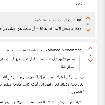
التغير.
Alithuor
أضف ردا
قبل سنة واحدة
0
وهذا ما يجعل الأمر أكثر غرابة—أن نبحث عن الثبات في عال
Shimaa_Mohammed5
أضف ردا
قبل سنة واحدة
0
فما هو الأغرب؟ أن تعتاد الغياب، أم أن تدرك أخيرًا أن الزمن 
سيظل ثابتًا؟
ربما ليس في اعتياد الغياب أو إدراك مرور الزمن، بل في اللحظ
يكن ثابتًا، وكذلك نحن. نعود إلى أماكن كانت مألوفة فنشعر با
كناهم يوماً.
اعتياد الغياب يعني أننا تأقلمنا مع الفقد، أما إدراك أن الزمن 