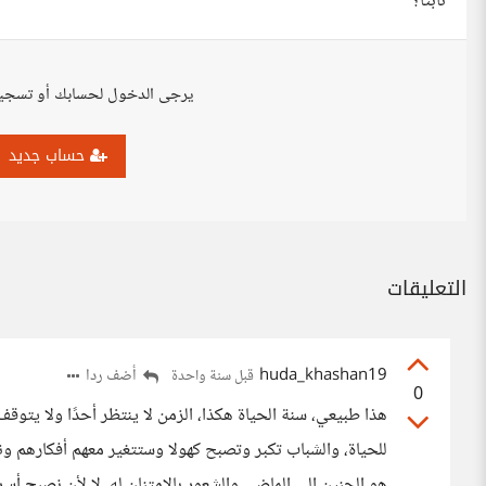
ثابتًا؟
يرجى الدخول لحسابك أو تسجي
حساب جديد
التعليقات
huda_khashan19
أضف ردا
قبل سنة واحدة
0
هذا طبيعي، سنة الحياة هكذا، الزمن لا ينتظر أحدًا ولا يتوق
للحياة، والشباب تكبر وتصبح كهولا وستتغير معهم أفكارهم ون
هو الحنين إلى الماضي والشعور بالامتنان له، لا لأن نصبح أسرى