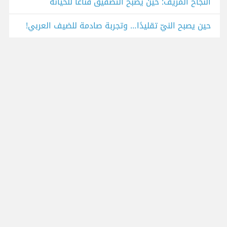
النجاح المزيف: حين يصبح التصفيق قناعًا للخيانة
حين يصبح النيّ تقليدًا… وتجربة صادمة للضيف العربي!