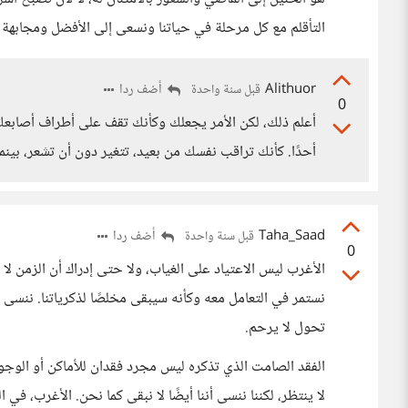
التأقلم مع كل مرحلة في حياتنا ونسعى إلى الأفضل ومجابهة 
Alithuor
أضف ردا
قبل سنة واحدة
0
أعلم ذلك، لكن الأمر يجعلك وكأنك تقف على أطراف أصابعك،
أحدًا. كأنك تراقب نفسك من بعيد، تتغير دون أن تشعر، بينما ا
Taha_Saad
أضف ردا
قبل سنة واحدة
0
الأغرب ليس الاعتياد على الغياب، ولا حتى إدراك أن الزمن لا ي
نستمر في التعامل معه وكأنه سيبقى مخلصًا لذكرياتنا. ننسى
تحول لا يرحم.
الفقد الصامت الذي تذكره ليس مجرد فقدان للأماكن أو الوجوه،
لا ينتظر، لكننا ننسى أننا أيضًا لا نبقى كما نحن. الأغرب، في 