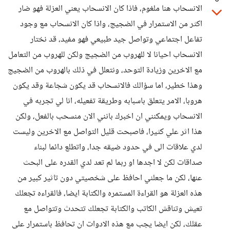
الانسحاب هنا ملغوم، فاذا كان الانسحاب يعني العزلة فهو ضار
اكثر من الاستمرار في الضجيج، واذا كان الانسحاب مع وجود
تفاعل اجتماعي وتواصل جيد طبيعي فهو مفيد، قد نختار
الانسحاب احيانا لا للهروب من الضجيج ولكن للهروب من التعامل
مع الاخرين وزيادة التوحد، ونتعلل في ذلك بالهروب من الضجيج
وهذا خطير، اما سؤالك فالانسحاب قد يكون شجاعة وقد يكون
هروبا، الامر يتعلق باسبابه وطريقة تفعيله، انا لي تجربه في
الانسحاب ويمكنني ان اخبرك بانني الان منسحب بالفعل، ولكن
هذا اثر علي كثيرا، فاصبحت قليل التواصل مع الاخرين وليست
لدي علاقات الى في حدود ضيقه جدا، واتطلع دائما لبناء
صداقات لكن لا اجدها او ربما لم تعد لدي القدره على البحث
عنها، لكن ما جعلني احافظ على شخصيتي دون تاثير كبير من
هذه العزلة هو القراءة المستمره والكتابة ايضا، فالقراءه تجعلك
تعيش وتناقش الكاتب والكتابة تجعلك تتحدث وتتواصل مع
عقلك، لكن ايضا يجب مع هذه الادوات ان تحافظ باستمرار على