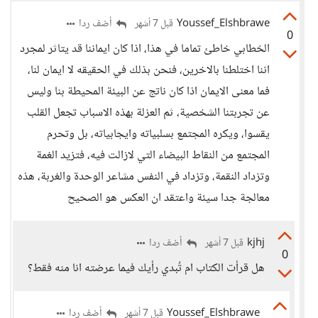
Youssef_Elshbrawe
أضف ردا
قبل 7 أشهر
0
الخطابي خاطئ تماما في هذا، اذا كان ايماننا قد يتاثر لمجرد
اننا اختلطنا بالاخرين، فنحن بذلك في الحقيقه لا ايمان لنا،
فما معنى الايمان اذا كان ناتج عن البيئة المحيطة بنا وليس
عن تجربتنا الشخصية، ثم العزلة بهذه الاسباب تجعل القلب
يقسوا، ويكره المجتمع بسلبياته وايجابياته، بل وتحرم
المجتمع من النقاط البيضاء التي لازالت فيه، فتزيد الغمة
وتزداد النقمة، وتزداد في النفس مشاعر الوحدة والغربة، هذه
معالجة جدا سيئة واعتقد ان العكس هو الصحيح
kjhj
أضف ردا
قبل 7 أشهر
0
هل قرأت الكتاب ام تُبدي رأيك فيما عرضته انا منه فقط؟
Youssef_Elshbrawe
أضف ردا
قبل 7 أشهر