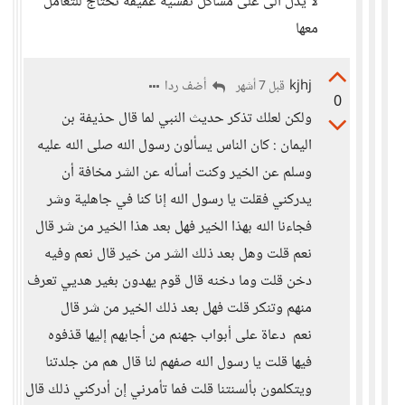
لا يدل الى على مشاكل نفسيه عميقه تحتاج للتعامل
معها
kjhj
أضف ردا
قبل 7 أشهر
0
ولكن لعلك تذكر حديث النبي لما قال حذيفة بن
اليمان : كان الناس يسألون رسول الله صلى الله عليه
وسلم عن الخير وكنت أسأله عن الشر مخافة أن
يدركني فقلت يا رسول الله إنا كنا في جاهلية وشر
فجاءنا الله بهذا الخير فهل بعد هذا الخير من شر قال
نعم قلت وهل بعد ذلك الشر من خير قال نعم وفيه
دخن قلت وما دخنه قال قوم يهدون بغير هديي تعرف
منهم وتنكر قلت فهل بعد ذلك الخير من شر قال
نعم دعاة على أبواب جهنم من أجابهم إليها قذفوه
فيها قلت يا رسول الله صفهم لنا قال هم من جلدتنا
ويتكلمون بألسنتنا قلت فما تأمرني إن أدركني ذلك قال