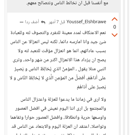
مع أنفسنا قبل ان نخالط الناس ونتصالح معهم.
Youssef_Elshbrawe
أضف ردا
قبل 7 أشهر
0
نعم الاعتكاف لمدد معينة للتفرد والتصوف لله وللعبادة
شئ جيد وانا امارسه دائما، لكنه ليس انعزالا عن الناس
بسبب عاداتهم، انما هو انعزال مؤقت للتعبد لله ولا
يصح ان يزداد هذا الانعزال اكثر من شهر واحد، وترى
النبي مثلا يقول ، المؤمنُ الذي يُخالِطُ الناسِ و يَصبِرُ
على أذاهُمْ، أفضلُ من المؤمِنِ الَّذي لا يُخالِطُ النَّاسَ و لا
يَصبرُ على أذاهُمْ
ولا ارى في زماننا ما يدعوا للعزلة واعتزال الناس
والمجتمع بل ارى اننا اليوم نعيش في افضل العصور
واوسعها حرية وانطلاقا، وافضل العصور حوارا وتفاهما
وتواصلا، اعتقد ان العزلة اليوم والابتعاد عن الناس قد