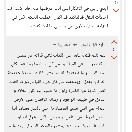
0
ابدي رأيي في الافكار التي انت عرضتها منه، فاذا كنت انت
اخطأت النقل فبالتاكيد قد اكون اخطئت الحكم، لكن في
النهايه وجهة نظري هي رد على ما انت كتبته
kjhj
أضف ردا
قبل 7 أشهر
0
نعم تلك فكرة عامة عن الكتاب لاني قراته من سنين
ولكنه يرغب في العزلة وليس كل عزلة مذومة فقد كان
نبينا قبل الرسالة يعتزل الناس حتى قالت السيدة خديجة
أنه كان يعتزل ويتحنث في غار حراء الليالي ذوات العدد
تعني كناية عن الكثرة واول ما حبب إليه كان الخلاء و
التأمل في طبيعة الوجود و رسالة الإنسان على الأرض.
العزلة هي التي تصنع العظماء يا أخي وليس معناها أننا
نعتزل لخوف من الناس او مرض ولكن نعتزل لنخلو
بانفسنا ونعرف حدودها ونشعر بالسلام الداخلي ونتصالح