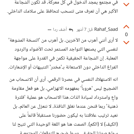
في مجتمع يمجد الدخول في كل معركة، قد تكون الشجاعة
الأكبر هي أن تعرف متى تنسحب لتحافظ على سلامك الداخلي.
Rahaf_Saad
أضف ردا
قبل 7 أشهر
0
لا أرى أنني أهرب من الآخرين، بل أهرب من 'النسخة المشوهة'
لنفسي التي يصنعها التواجد المستمر تحت الأضواء والردود
المعلبة. إن الشجاعة الحقيقية تكمن في القدرة على مواجهة
الفراغ الداخلي دون الاستعانة بـ'مخدر' التنبيهات أو الإشعارات.
انه الاستهلاك النفسي في عصرنا الرقمي. أرى أن الانسحاب من
الضجيج ليس 'هروباً' بمفهومه الانهزامي، بل هو فعل مقاومة
واعٍ واسترداد لسيادة الذات.هذا الانسحاب هو عملية 'فلترة
ذهنية' ربما فنحن عندما نغلق النافذة، لا ننعزل عن العالم، بل
نعيد ترتيب علاقتنا به ليكون حضورنا مستقبلاً قائماً على
(الكيف) لا (الكم). الصمت هنا هو اللغة الوحيدة التي تتيح لنا
سماع صوتنا الحقيقي وسط ضجيج التوقعات المجتمعية.