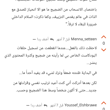
باختصار، الانسحاب من الضجيج ما هو الا انحياز للصدق مع
الذات في عالم يقدس التزييف، وكما ذكرت؛ السلام الداخلي
ضرورة للبقاء لا ترفاً."
Menna_setteen
أضف ردا
قبل 7 أشهر
0
لاحظت ذلك بالفعل...عندما انقطعت عن تسجيل حلقات
البودكاست الخاص بي لما رأيته من ضجيج وكثرة المحتوى الذي
ينشر...
في البداية ظننته ضعفاً وترك لشيء قد يفيد أحداً ما...
لكن بعدها أدركت أني كنت أعيد ترتيب نفسي وقراءتها من
جديد...حتى لا أكون شخصاً وسط هذا الضجيج وحسب.
Youssef_Elshbrawe
أضف ردا
قبل 7 أشهر
0