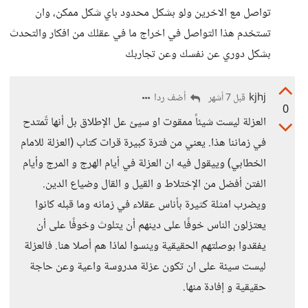
تواصل مع الاخرين ولو بشكل محدود باي شكل ممكن، وان
تستخدم هذا التواصل في اخراج ما في عقلك من افكار والتحدث
بشكل دوري عن نفسك وعن تجاربك
kjhj
أضف ردا
قبل 7 أشهر
0
العزلة ليست شيئاً ممقوت او سيئ عل الإطلاق بل أنها تًمتدح
في زماننا هذا. يعني من فترة كبيرة قرات كتاب (العزلة للامام
الخطابي) وييقول فيه ان العزلة في أيام الهرج و المرج وأيام
الفتن أفضل من الإختلاط و القيل و القال وضياع الدين.
ويضرب امثلة كثيرة بأناس عقلاء في زمانه وما قبله كانوا
يعتزلون الناس خوفًا على دينهم أن يتلوث وخوفًا على أن
يفقدوا بوصلتهم الحقيقية وينسوا لماذا هم أصلا هنا. فالعزلة
ليست سيئة على ان تكون عزلة مدروسة واعية وعن حاجة
حقيقية و إفادة منها.