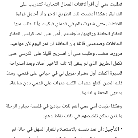
فطلبت مني أن أقرأ لافتات المحال التجارية كتدريب على
القراءة، وهكذا أمضيت ثلث الطريق الآخر وأنا أحاول قراءة
اللافتات، حتى شعرت بالم في قدماي فبكيت وأنا اطلب منها
انتظار الحافلة وركوبها، فأجلستني أمي على احد كراسي انتظار
الحافلات وصدمتني قائلة بأن الحافلة لن تمر اليوم لأن مواعيد
مرورها مضت، وطلبت مني أن استريح قليلا على الكرسي حتى
نكمل الطريق الذي لم يبقى إلا ثلثه الأخير أصلا، وبعد استراحة
قصيرة أكملت أول مشوار طويل لي في حياتي على قدمي، ومنذ
ذلك الحين أقطع عشرات الكيلو مترات على قدمي دون مبالغة،
بمنتهى المتعة والنشوة.
وهكذا طبقت أمي معي أهم ثلاث مبادئ في فلسفة تجاوز الرحلة
والذين يمكن تلخيصهم في ثلاث نقاط وهم:
•
التأجيل
: أن تعد نفسك بالاستسلام للقرار السهل في حالة لم