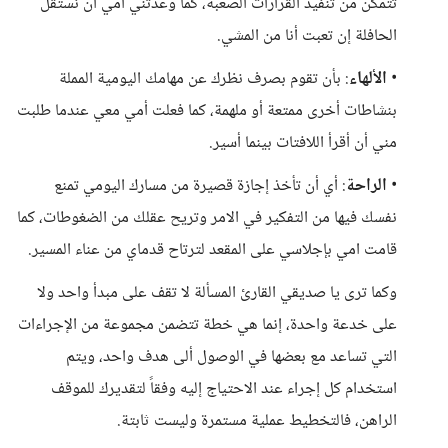
تتمكن من تنفيذ القرارات الصعبة، كما وعدتني أمي ان نستقل
الحافلة إن تعبت أنا من المشي.
•
الألهاء
: بأن تقوم بصرف نظرك عن مهامك اليومية المملة
بنشاطات أخرى ممتعة أو ملهمة، كما فعلت أمي معي عندما طلبت
مني أن أقرأ اللافتات بينما أسير.
•
الراحة
: أي أن تأخذ إجازة قصيرة من مسارك اليومي تمنع
نفسك فيها من التفكير في الامر وتريح عقلك من الضغوطات، كما
قامت امي بإجلاسي على المقعد لترتاح قدماي من عناء المسير.
وكما ترى يا صديقي القارئ المسألة لا تقف على مبدأ واحد ولا
على خدعة واحدة، إنما هي خطة تتضمن مجموعة من الإجراءات
التي تساعد مع بعضها في الوصول ألى هدف واحد، ويتم
استخدام كل إجراء عند الاحتياج إليه وفقاً لتقديرك للموقف
الراهن، فالتخطيط عملية مستمرة وليست ثابتة.