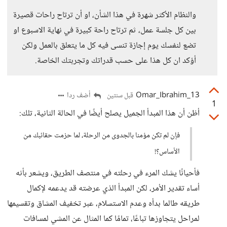
والنظام الأكثر شهرة في هذا الشأن، او أن ترتاح راحات قصيرة
بين كل جلسة عمل، ثم ترتاح راحة كبيرة في نهاية الاسبوع او
تضع لنفسك يوم إجازة تنسى فيه كل ما يتعلق بالعمل ولكن
أؤكد ان كل هذا على حسب قدراتك وتجربتك الخاصة.
13_Omar_Ibrahim
أضف ردا
قبل سنتين
1
أظن أن هذا المبدأ الجميل يصلح أيضًا في الحالة الثانية، تلك:
فإن لم تكن مؤمنا بالجدوى من الرحلة، لما حزمت حقائبك من
الأساس؟!
فأحيانًا يشك المرء في رحلته في منتصف الطريق، ويشعر بأنه
أساء تقدير الأمر، لكن المبدأ الذي عرضته قد يدعمه لإكمال
طريقه طالما بدأه وعدم الاستسلام، عبر تخفيف المشاق وتقسيمها
لمراحل يتجاوزها تباعًا، تمامًا كما المثال عن المشي لمسافات