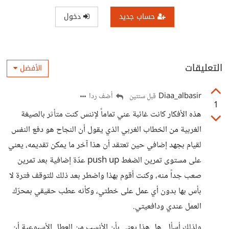
حساب جديد
دخول
التعليقات
الأفضل
Diaa_albasir
أضف ردا
قبل سنتين
1
هذه الأفكار كانت غائبة عني تماماً لإننس كنت متأثر بالصيغة
الغربية من الخطاب الغربي الذي يقول أن النجاح هو دفع النفس
لقيام بجهد إضافي حين تعتقد أن هذا آخر ما يمكن تقديمه، يعني
على مستوى تمرين الضغط push up عدّة إضافية بعد تمرين
صعب جداً منه، وكنت أقوم بهذا واضطر بعد ذلك للتوقف فترة لا
بأس بها بدون أي عمل على خطتي، وكأنه عطب حقيقي بمحرّك
العمل عندي ودافعيتي.
ولذلك أسأل. هل هذا يعني بأن الأنسب من العطل الأسبوعية أن