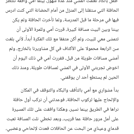
طفل بالكاد تعلمت المشي منذ عدة شهور، بينما امي واقفة تنتظر
الحافلة التي ستقلنا إلى المنزل من أمام الحضانة التي كنت ادرس
فيها في مرحلة ما قبل المدرسة، ولما تأخرت الحافلة ولم يكن
بيننا وبين البيت مسافة كبيرة، قررت أمي وللمرة الأولى أن
تتمشى معي للبيت، ولم أكن متفقا مع تلك الفكرة أبداً، لأني بلغت
سن الرابعة محمولا على الأكتاف في كل مشاويرنا بالخارج، ولم
أمشي مسافات طويلة من قبل، فقررت أمي في ذلك اليوم أن
اخوض تجربتي الأولى في المشي لمسافات طويلة، ومنذ ذلك
الحين لم يستطع أحد ان يوقفني.
بدأ مشواري مع أمي بالتأفف والبكاء والتوقف في المكان
والإلحاح عليها لركوب الحافلة، فوعدتني أن نركب أول حافلة
نراها في الطريق بينما نسير، وهكذا وافقت على تلك المسيرة
على أمل مرور حافلة عما قريب، وبعد تخطي ثلث المسافة تعبت
قدماي وعيناي من البحث عن الحافلات فعدت لإلحاحي وغضبي،