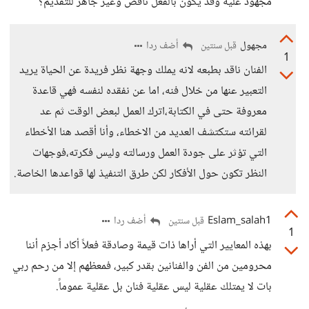
مجهود عليه وقد يكون بالفعل ناقص وغير جاهز للتقديم؟
مجهول
أضف ردا
قبل سنتين
1
الفنان ناقد بطبعه لانه يملك وجهة نظر فريدة عن الحياة يريد
التعبير عنها من خلال فنه، اما عن نفقده لنفسه فهي قاعدة
معروفة حتى في الكتابة،اترك العمل لبعض الوقت ثم عد
لقرائته ستكتشف العديد من الاخطاء، وأنا أقصد هنا الأخطاء
التي تؤثر على جودة العمل ورسالته وليس فكرته،فوجهات
النظر تكون حول الأفكار لكن طرق التنفيذ لها قواعدها الخاصة.
Eslam_salah1
أضف ردا
قبل سنتين
1
بهذه المعايير التي أراها ذات قيمة وصادقة فعلاً أكاد أجزم أننا
محرومين من الفن والفنانين بقدر كبير، فمعظهم إلا من رحم ربي
بات لا يمتلك عقلية ليس عقلية فنان بل عقلية عموماً.