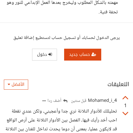
مهمته بالشكل المطلوب وليخرج بعدها العمل الإبداعي للنور وهو
تحفة فنية.
يرجى الدخول لحسابك أو تسجيل حساب لتستطيع إضافة تعليق
حساب جديد
دخول
التعليقات
الأفضل
Mohamed_i_4
أضف ردا
قبل سنتين
1
تحليللك للأدوار الثلاثة ثري جدا وأعجبني، ولكن عندي نقطة
احب أخد رأيك فيها، الفصل بين الأدوار الثلاثة على أرص الواقع
قد لايكون عمليا، بمعنى أن دوما يحدث تداخل للفنان بين الثلاثة