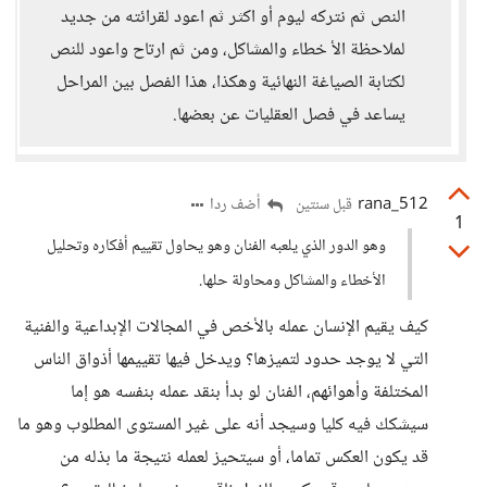
النص ثم نتركه ليوم أو اكثر ثم اعود لقرائته من جديد
لملاحظة الأ خطاء والمشاكل، ومن ثم ارتاح واعود للنص
لكتابة الصياغة النهائية وهكذا، هذا الفصل بين المراحل
يساعد في فصل العقليات عن بعضها.
rana_512
أضف ردا
قبل سنتين
1
وهو الدور الذي يلعبه الفنان وهو يحاول تقييم أفكاره وتحليل
الأخطاء والمشاكل ومحاولة حلها.
كيف يقيم الإنسان عمله بالأخص في المجالات الإبداعية والفنية
التي لا يوجد حدود لتميزها؟ ويدخل فيها تقييمها أذواق الناس
المختلفة وأهوائهم، الفنان لو بدأ بنقد عمله بنفسه هو إما
سيشكك فيه كليا وسيجد أنه على غير المستوى المطلوب وهو ما
قد يكون العكس تماما، أو سيتحيز لعمله نتيجة ما بذله من