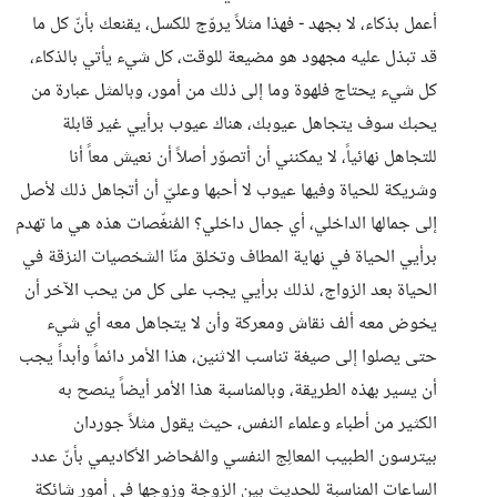
أعمل بذكاء، لا بجهد - فهذا مثلاً يروّج للكسل، يقنعك بأنّ كل ما
قد تبذل عليه مجهود هو مضيعة للوقت، كل شيء يأتي بالذكاء،
كل شيء يحتاج فلهوة وما إلى ذلك من أمور، وبالمثل عبارة من
يحبك سوف يتجاهل عيوبك، هناك عيوب برأيي غير قابلة
للتجاهل نهائياً، لا يمكنني أن أتصوّر أصلاً أن نعيش معاً أنا
وشريكة للحياة وفيها عيوب لا أحبها وعليّ أن أتجاهل ذلك لأصل
إلى جمالها الداخلي، أي جمال داخلي؟ المُنغّصات هذه هي ما تهدم
برأيي الحياة في نهاية المطاف وتخلق منّا الشخصيات النزقة في
الحياة بعد الزواج، لذلك برأيي يجب على كل من يحب الآخر أن
يخوض معه ألف نقاش ومعركة وأن لا يتجاهل معه أي شيء
حتى يصلوا إلى صيغة تناسب الاثنين، هذا الأمر دائماً وأبداً يجب
أن يسير بهذه الطريقة، وبالمناسبة هذا الأمر أيضاً ينصح به
الكثير من أطباء وعلماء النفس، حيث يقول مثلاً جوردان
بيترسون الطبيب المعالِج النفسي والمُحاضر الأكاديمي بأنّ عدد
الساعات المناسبة للحديث بين الزوجة وزوجها في أمور شائكة