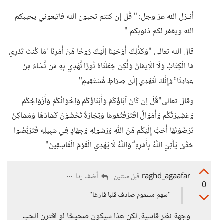
أنـزل الله عز وجل: " قُل إن كنتم تحبون الله فاتبعوني يحببكم
الله ويغفر لكم ذنوبكم "
قال الله تعالى "وَكَذَٰلِكَ أَوْحَيْنَا إِلَيْكَ رُوحًا مِّنْ أَمْرِنَا ۚ مَا كُنتَ تَدْرِي
مَا الْكِتَابُ وَلَا الْإِيمَانُ وَلَٰكِن جَعَلْنَاهُ نُورًا نَّهْدِي بِهِ مَن نَّشَاءُ مِنْ
عِبَادِنَا ۚ وَإِنَّكَ لَتَهْدِي إِلَىٰ صِرَاطٍ مُّسْتَقِيمٍ"
وقال تعالى"قُلْ إِن كَانَ آبَاؤُكُمْ وَأَبْنَاؤُكُمْ وَإِخْوَانُكُمْ وَأَزْوَاجُكُمْ
وَعَشِيرَتُكُمْ وَأَمْوَالٌ اقْتَرَفْتُمُوهَا وَتِجَارَةٌ تَخْشَوْنَ كَسَادَهَا وَمَسَاكِنُ
تَرْضَوْنَهَا أَحَبَّ إِلَيْكُم مِّنَ اللَّهِ وَرَسُولِهِ وَجِهَادٍ فِي سَبِيلِهِ فَتَرَبَّصُوا
حَتَّىٰ يَأْتِيَ اللَّهُ بِأَمْرِهِ ۗ وَاللَّهُ لَا يَهْدِي الْقَوْمَ الْفَاسِقِينَ"
raghd_agaafar
أضف ردا
قبل سنتين
0
"سهم مسموم صادف قلبا فارغا"
وجهة نظر قاسية. لكن هذا سيكون صحيحًا لو اقترن الحب