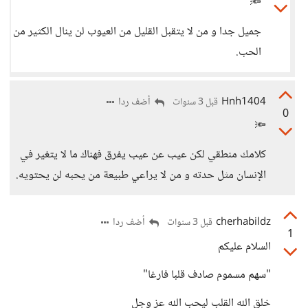
🔦
جميل جدا و من لا يتقبل القليل من العيوب لن ينال الكثير من
الحب.
Hnh1404
أضف ردا
قبل 3 سنوات
0
🔦
كلامك منطقي لكن عيب عن عيب يفرق فهناك ما لا يتغير في
الإنسان مثل حدته و من لا يراعي طبيعة من يحبه لن يحتويه.
cherhabildz
أضف ردا
قبل 3 سنوات
1
السلام عليكم
"سهم مسموم صادف قلبا فارغا"
خلق الله القلب ليحب الله عز وجل