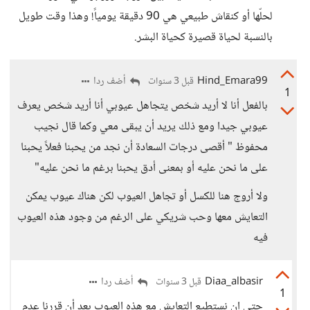
لحلّها أو كنقاش طبيعي هي 90 دقيقة يومياً! وهذا وقت طويل
بالنسبة لحياة قصيرة كحياة البشر.
Hind_Emara99
أضف ردا
قبل 3 سنوات
1
بالفعل أنا لا أريد شخص يتجاهل عيوبي أنا أريد شخص يعرف
عيوبي جيدا ومع ذلك يريد أن يبقى معي وكما قال نجيب
محفوظ " أقصى درجات السعادة أن نجد من يحبنا فعلاً يحبنا
على ما نحن عليه أو بمعنى أدق يحبنا برغم ما نحن عليه"
ولا أروج هنا للكسل أو تجاهل العيوب لكن هناك عيوب يمكن
التعايش معها وحب شريكي على الرغم من وجود هذه العيوب
فيه
Diaa_albasir
أضف ردا
قبل 3 سنوات
1
حتى إن نستطيع التعايش مع هذه العيوب بعد أن قررنا عدم