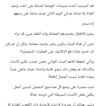
لقد أصبحت أحدث صيحات الموضة الشامة على الخد، وتجد
الفتاة بلا شامة ثم في اليوم التالي توجد شامة على وجهها.
إنه سحر.
يتميز الأطفال بخدودهم الممتلئة وإنه ألطف شيء قد نراه
حتى أن هناك فتيات يكبرن وهن بخدود ممتلئة، ولكن إن لم يكن
لكِ خدود لماذا دفع التكاليف على العمليات التجميلية؟
ونأتي للنقطة الأهم النساء اللواتي خضن تجارب تكبير الأثداء
والأرداف لم يفعلن ذلك سوى لغاية واحدة، نعرف ماهي جيداً
وهذه الغاية ليست الجمال إطلاقاً.
لستِ مجبرة على وضع كل مساحيق التجميل لتبدين أجمل،
يكفي بعض الأشياء البسيطة التي تزيدك جمالاً
وليس هنالك أي ضرورة لإرتداء الأحذية ذات الكعوب العالية إلا