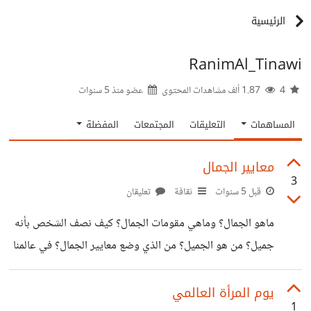
الرئيسية
RanimAl_Tinawi
4
1.87 ألف مشاهدات المحتوى
عضو منذ
5 سنوات
المساهمات
التعليقات
المجتمعات
المفضلة
معايير الجمال
3
قبل 5 سنوات
ثقافة
تعليقان
ماهو الجمال؟ وماهي مقومات الجمال؟ كيف نصف الشخص بأنه
جميل؟ من هو الجميل؟ من الذي وضع معايير الجمال؟ في عالمنا
الأقرب للإفتراضي أصبح كل شيء له مقومات وأساسيات حتى
أن الجمال أصبح له شروط معينة. العيون الملونة الأنف الصغير
يوم المرأة العالمي
1