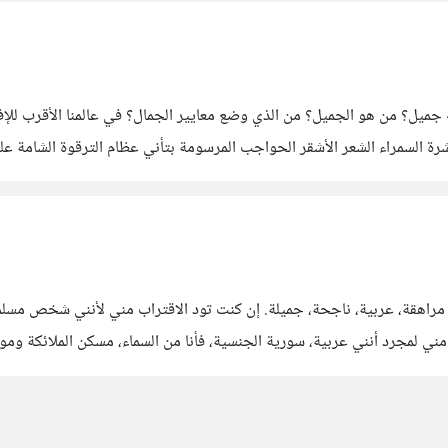
ميل؟ من هو الجميل؟ من الذي وضع معايير الجمال؟ في عالمنا الأقرب لل
شرة السمراء الشعر الأشقر الحواجب المرسومة بتأني عظام الترقوة الشامة على 
اعلات والتعليقات لقد أصبح الجمال مرتبط بأشياء محددة إن فعلتها الفتاة
 مراهقة، عربية، ناجحة، جميلة. إن كنت تود الاقتراب مني لأنني شخص مسلم
ر مني لمجرد أنني عربية، سورية الجنسية، فأنا من السماء، مسكن الملائكة وم
 يوماً