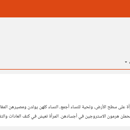
ة
رأة على سطح الأرض، وتحية للنساء أجمع، النساء كلهن يولدن ومصيرهن المقاو
ملن هرمون الاستروجين في أجسادهن. المرأة تعيش في كنف العادات والتقال
لوحشية لمجرد أنها امرأة! المرأة كل يوم تستيقظ