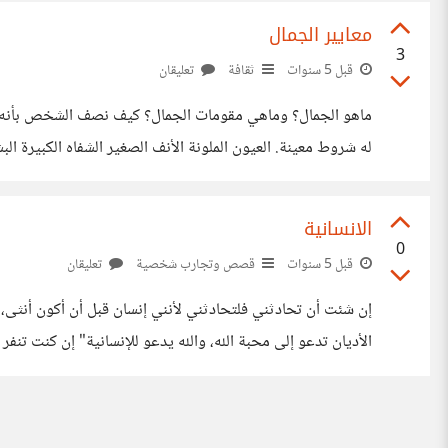
معايير الجمال
3
قبل 5 سنوات
ثقافة
تعليقان
ماهو الجمال؟ وماهي مقومات الجمال؟ كيف نصف الشخص بأنه ج
له شروط معينة. العيون الملونة الأنف الصغير الشفاه الكبيرة الب
المتابعين على مواقع التواصل الاجتماعي وكمية الإعجابات والتف
الانسانية
0
قبل 5 سنوات
قصص وتجارب شخصية
تعليقان
إن شئت أن تحادثني فلتحادثني لأنني إنسان قبل أن أكون أنثى،
الأديان تدعو إلى محبة الله، والله يدعو للإنسانية" إن كنت تنف
الاستعداد لأن سياستي الوحيدة هي العقل، لا أريد منك أن تحبني