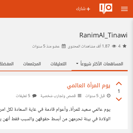
شارك
RanimAl_Tinawi
4
1.87 ألف مشاهدات المحتوى
عضو منذ
5 سنوات
المساهمات الأكثر شيوعاً
التعليقات
المجتمعات
المفضل
يوم المرأة العالمي
1
قبل 5 سنوات
قصص وتجارب شخصية
5 تعليقات
يوم عالمي سعيد للمرأة، وأعوام قادمة في غاية السعادة لكل ام
الولادة في بيئة تحرمهن من أبسط حقوقهن والسبب فقط أنهن يح
سواء في ختان العضو التناسلي النسوي أو كي أثدائهن وكل هذه ا