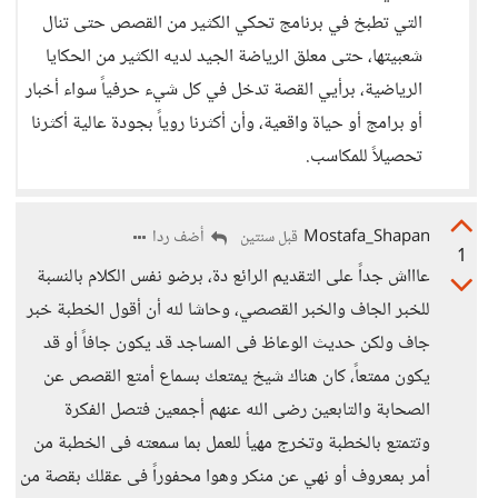
التي تطبخ في برنامج تحكي الكثير من القصص حتى تنال
شعبيتها، حتى معلق الرياضة الجيد لديه الكثير من الحكايا
الرياضية، برأيي القصة تدخل في كل شيء حرفياً سواء أخبار
أو برامج أو حياة واقعية، وأن أكثرنا روياً بجودة عالية أكثرنا
تحصيلاً للمكاسب.
Mostafa_Shapan
أضف ردا
قبل سنتين
1
عاااش جداً على التقديم الرائع دة، برضو نفس الكلام بالنسبة
للخبر الجاف والخبر القصصي، وحاشا لله أن أقول الخطبة خبر
جاف ولكن حديث الوعاظ فى المساجد قد يكون جافاً أو قد
يكون ممتعاً، كان هناك شيخ يمتعك بسماع أمتع القصص عن
الصحابة والتابعين رضى الله عنهم أجمعين فتصل الفكرة
وتتمتع بالخطبة وتخرج مهيأ للعمل بما سمعته فى الخطبة من
أمر بمعروف أو نهي عن منكر وهوا محفوراً فى عقلك بقصة من