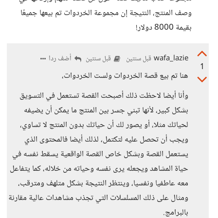
وصف المنتج، النتيجة إن مجموعة الخردوات تم بيعها جميعًا
بقيمة 8000 دولار!
wafa_lazie
أضف ردا
قبل سنتين
قبل سنتين
1
هنا تم بيع قصة الخردوات ولست الخردوات،
وأنا أيضا لاحظت ذلك أصبحت القصة تستعمل في التسويق
بشكل كبير، لأنها تبني جسر بين المنتج ما يمكن أن يضيفه
لحياتك مثلا، أو يصور لك أن حياتك بدون المنتج لا تساوي،
ويجب أن تحصل عليه لتكتمل، لذلك أيضا فالمحتوى الذي
يستعمل القصة وبشكل خاص القصة الواقعية يسقط نفسه في
حياة المشاهد ويجعله يرى نفسه وحياته من خلاله، كما يتفاعل
معه عاطفيا ونفسيا، وينتظر النتيجة بشكل متلهف ومترقب،
ومثال على ذلك المسلسلات التي تجذب مشاهدات عالية مقارنة
بالبرامج.