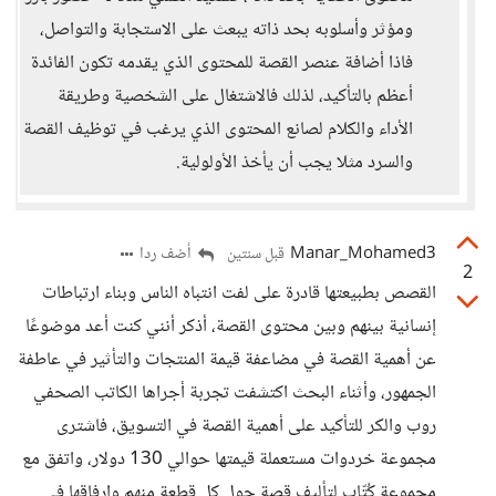
ومؤثر وأسلوبه بحد ذاته يبعث على الاستجابة والتواصل،
فاذا أضافة عنصر القصة للمحتوى الذي يقدمه تكون الفائدة
أعظم بالتأكيد، لذلك فالاشتغال على الشخصية وطريقة
الأداء والكلام لصانع المحتوى الذي يرغب في توظيف القصة
والسرد مثلا يجب أن يأخذ الأولولية.
Manar_Mohamed3
أضف ردا
قبل سنتين
2
القصص بطبيعتها قادرة على لفت انتباه الناس وبناء ارتباطات
إنسانية بينهم وبين محتوى القصة، أذكر أنني كنت أعد موضوعًا
عن أهمية القصة في مضاعفة قيمة المنتجات والتأثير في عاطفة
الجمهور، وأثناء البحث اكتشفت تجربة أجراها الكاتب الصحفي
روب والكر للتأكيد على أهمية القصة في التسويق، فاشترى
مجموعة خردوات مستعملة قيمتها حوالي 130 دولار، واتفق مع
مجموعة كُتّاب لتأليف قصة حول كل قطعة منهم وإرفاقها في