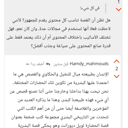
1
في كل شيء!
هل تظن أن القصة تناسب كل محتوى يقدم للجمهور؟ لأنني
لاحظت فعلا أنها تستخدم في مجالات عدة، وان كان نعم، فهل
تختلف الأساليب باختلاف المحتوى أم أن ذلك يعتمد فقط على
قدرة صانع المحتوى على صياغة وجذب أفضل؟
Hamdy_mahmouds
أضف ردا
قبل سنتين
2
الإنسان بطبيعته ميال للتخيل والحكاوي والقصص هي ما
اعتمدنا عليها كبشرية من تكوين تلك الحضارات المختلفة،
نحن نبحث بهذا بداخلنا وخارجنا حتى أننا نصنع قصص عن
أي شيء فهذه طبيعتنا كبشر، وهذا ما يذكره العديد من
المؤخرين والفلاسفة أيضا حتى أن من أهم الكتب التي
تتحدث عن التاريخي البشري مجموعة كتب ضخمة بعنوان
قصة الحضارة لويل ديورانت وهو يحكي قصة البشرية