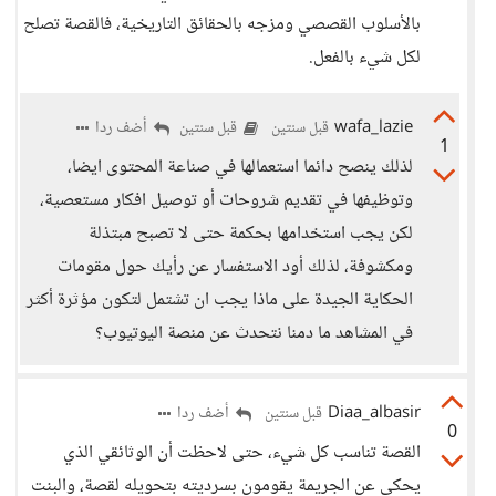
بالأسلوب القصصي ومزجه بالحقائق التاريخية، فالقصة تصلح
لكل شيء بالفعل.
wafa_lazie
أضف ردا
قبل سنتين
قبل سنتين
1
لذلك ينصح دائما استعمالها في صناعة المحتوى ايضا،
وتوظيفها في تقديم شروحات أو توصيل افكار مستعصية،
لكن يجب استخدامها بحكمة حتى لا تصبح مبتذلة
ومكشوفة، لذلك أود الاستفسار عن رأيك حول مقومات
الحكاية الجيدة على ماذا يجب ان تشتمل لتكون مؤثرة أكثر
في المشاهد ما دمنا نتحدث عن منصة اليوتيوب؟
Diaa_albasir
أضف ردا
قبل سنتين
0
القصة تناسب كل شيء، حتى لاحظت أن الوثائقي الذي
يحكي عن الجريمة يقومون بسرديته بتحويله لقصة، والبنت