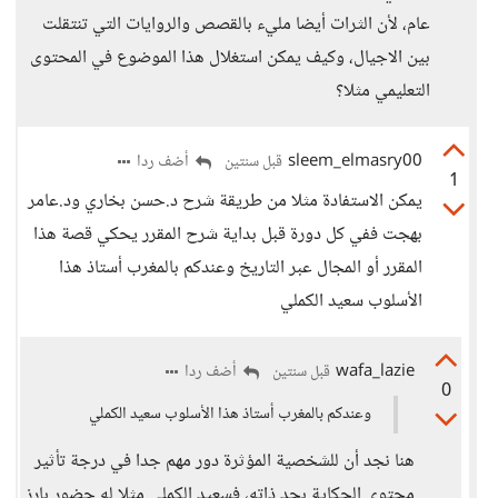
عام، لأن الثرات أيضا مليء بالقصص والروايات التي تنتقلت
بين الاجيال، وكيف يمكن استغلال هذا الموضوع في المحتوى
التعليمي مثلا؟
sleem_elmasry00
أضف ردا
قبل سنتين
1
يمكن الاستفادة مثلا من طريقة شرح د.حسن بخاري ود.عامر
بهجت ففي كل دورة قبل بداية شرح المقرر يحكي قصة هذا
المقرر أو المجال عبر التاريخ وعندكم بالمغرب أستاذ هذا
الأسلوب سعيد الكملي
wafa_lazie
أضف ردا
قبل سنتين
0
وعندكم بالمغرب أستاذ هذا الأسلوب سعيد الكملي
هنا نجد أن للشخصية المؤثرة دور مهم جدا في درجة تأثير
محتوى الحكاية بحد ذاته، فسعيد الكملي مثلا له حضور بارز