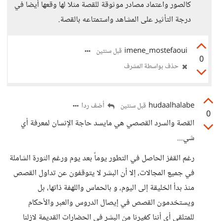
كالصور واعتماد مصادر موثوقة للقصة مثلا لها وقعها أيضا في
درجة التأثير على المشاهد واستمتاعه بالقصة.
imene_mostefaoui
قبل سنتين
0
حذف بواسطة المشرف
hudaalhalabe
أضف ردا
قبل سنتين
0
القصة والسرد القصصي هي مايسد حاجة الإنسان لمعرفة أي
شي...
رغم القفز الحاصل في التطور يوماً بعد يوم ورغم الثورة الشاملة
في جميع المجالات، إلا أن البشر لا يتوقفون عن تداول القصص
منذ بدأ الخليقة إلى اليوم، و بالحماس واللهفة ذاتها، بل
ويستخدمون القصص في إيصال الدروس والعبر والأحكام
للمتلقي أي أننا كغيرنا من البشر في الحضارات القديمة لازلنا