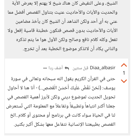
الشيخ، وعلى النقيض كان هناك شيخ لا يهتم إلا بعرض الأية
والحديث والأيات والأحاديث عنيت بتناول القصص أفضل مما
عني به أى أحد ولكن الشاهد أن الشيخ كان يأخذ مضامين
الأيات والأحاديث بدون قصص فتكون خطبتة قاسية إفعل ولا
تفعل وكله كلام نافع وصالح ولكن الأول هوا ما يتم تذكره
والثاني يكاد أن لاتذكر موضوع الخطبة بعد أن تخرج.
Diaa_albasir
أضف ردا
قبل سنتين
1
حتى في القرآن الكريم يقول الله سبحانه وتعالى في سورة
يوسف: (نَحْنُ نَقُصُّ عَلَيْكَ أَحْسَنَ الْقَصَصِ..) - أنا هنا لا أحاول
تحويل الحديث لموضوع ديني ولكن لأبرز أهمية القصص في
جعلنا أكثر انتباهاً وتطبيقاً وتفاعلاً مع المعلومة التي تُستعرض
لنا في الحياة سواء كانت في برنامج أو محتوى أو كلام..الخ
القصص بطبيعتنا الإنسانية نتفاعل معها بشكل أكبر بكثير.