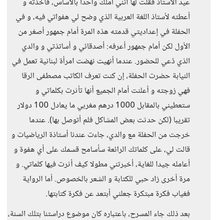
عيد الأستاذ فقلت لها أنني أملك واحدا بالأساس، فأخذته و
أعطته لأستاذ اللغة العربية الذي وضح لي هفواتي فيه، و في
الحفلة في إعداديتي قدمته هذه المرة أمام جمهور أصغر من
الأول لكن أمام جمهور أعرفه: أصدقائي و أساتذتي و والدي
الذي دُعي للحضور. عندما أنهيت نهضت امرأة لبنانية تعمل في
النيابة حضرت الحفلة، إن كنت تعرف الكاتب مصطفى الرقا
فهي زوجته و أعلنت أمام الجميع أنها تأثرت بكلماتي و
ستعطيني بالمقابل 1000 درهم مغربي ما يعادل 100 دولار
تقريبا (لكن حدثت بعض المشاكل فلم أتوصل بها). عندما
خرجت من الحفلة مع والدي، جاءت عندنا أستاذة الرياضيات و
قالت لي، على كلماتك الرائعة سأسامح قسمك على أي هفوة و
أعامله جيدا للغاية، أخبرتني مطولا كيف أثرت فيها كلماتي. و
مرة أخرى زاد حبي للكتابة و الشعر بالخصوص. أما الرواية
فغياب فكرة مبتكرة جعلني أبتعد عن فكرة كتابتها.
بعد ذلك جاء المسرح، باعتباره كان موضوع دراستنا بتلك السنة،