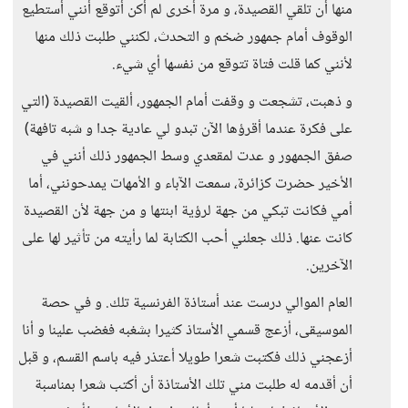
منها أن تلقي القصيدة، و مرة أخرى لم أكن أتوقع أنني أستطيع
الوقوف أمام جمهور ضخم و التحدث، لكنني طلبت ذلك منها
لأنني كما قلت فتاة تتوقع من نفسها أي شيء.
و ذهبت، تشجعت و وقفت أمام الجمهور، ألقيت القصيدة (التي
على فكرة عندما أقرؤها الآن تبدو لي عادية جدا و شبه تافهة)
صفق الجمهور و عدت لمقعدي وسط الجمهور ذلك أنني في
الأخير حضرت كزائرة، سمعت الآباء و الأمهات يمدحونني، أما
أمي فكانت تبكي من جهة لرؤية ابنتها و من جهة لأن القصيدة
كانت عنها. ذلك جعلني أحب الكتابة لما رأيته من تأثير لها على
الآخرين.
العام الموالي درست عند أستاذة الفرنسية تلك. و في حصة
الموسيقى، أزعج قسمي الأستاذ كثيرا بشغبه فغضب علينا و أنا
أزعجني ذلك فكتبت شعرا طويلا أعتذر فيه باسم القسم، و قبل
أن أقدمه له طلبت مني تلك الأستاذة أن أكتب شعرا بمناسبة