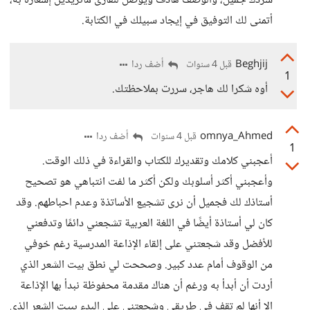
سردك جميل، والوصف هادف ويوصل للقارئ ماتريدين إشعاره به،
أتمنى لك التوفيق في إيجاد سبيلك في الكتابة.
Beghjij
أضف ردا
قبل 4 سنوات
1
أوه شكرا لك هاجر، سررت بملاحظتك.
omnya_Ahmed
أضف ردا
قبل 4 سنوات
1
أعجبني كلامك وتقديرك للكتاب والقراءة في ذلك الوقت.
وأعجبني أكثر أسلوبك ولكن أكثر ما لفت انتباهي هو تصحيح
أستاذك لك فجميل أن نرى تشجيع الأساتذة وعدم احباطهم. وقد
كان لي أستاذة أيضًا في اللغة العربية تشجعني دائمًا وتدفعني
للأفضل وقد شجعتني على إلقاء الإذاعة المدرسية رغم خوفي
من الوقوف أمام عدد كبير. وصححت لي نطق بيت الشعر الذي
أردت أن أبدأ به ورغم أن هناك مقدمة محفوظة نبدأ بها الإذاعة
إلا أنها لم تقف في طريقي وشجعتني على البدء ببيت الشعر الذي