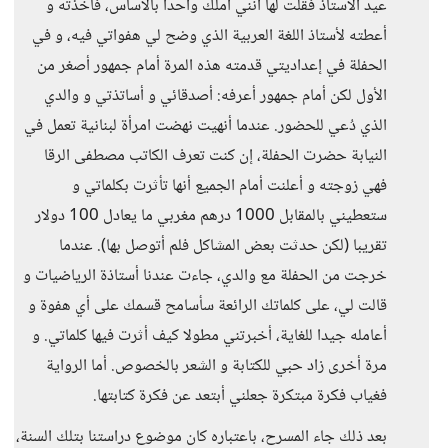
عيد الأستاذ فقلت لها أنني أملك واحدا بالأساس، فأخذته و
أعطته لأستاذ اللغة العربية الذي وضح لي هفواتي فيه، و في
الحفلة في إعداديتي قدمته هذه المرة أمام جمهور أصغر من
الأول لكن أمام جمهور أعرفه: أصدقائي و أساتذتي و والدي
الذي دُعي للحضور. عندما أنهيت نهضت امرأة لبنانية تعمل في
النيابة حضرت الحفلة، إن كنت تعرف الكاتب مصطفى الرقا
فهي زوجته و أعلنت أمام الجميع أنها تأثرت بكلماتي و
ستعطيني بالمقابل 1000 درهم مغربي ما يعادل 100 دولار
تقريبا (لكن حدثت بعض المشاكل فلم أتوصل بها). عندما
خرجت من الحفلة مع والدي، جاءت عندنا أستاذة الرياضيات و
قالت لي، على كلماتك الرائعة سأسامح قسمك على أي هفوة و
أعامله جيدا للغاية، أخبرتني مطولا كيف أثرت فيها كلماتي. و
مرة أخرى زاد حبي للكتابة و الشعر بالخصوص. أما الرواية
فغياب فكرة مبتكرة جعلني أبتعد عن فكرة كتابتها.
بعد ذلك جاء المسرح، باعتباره كان موضوع دراستنا بتلك السنة،