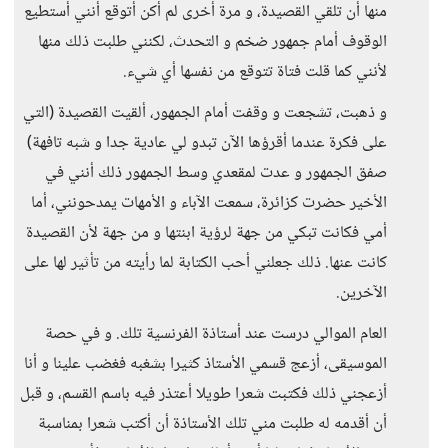
منها أن تلقي القصيدة، و مرة أخرى لم أكن أتوقع أنني أستطيع
الوقوف أمام جمهور ضخم و التحدث، لكنني طلبت ذلك منها
لأنني كما قلت فتاة تتوقع من نفسها أي شيء.
و ذهبت، تشجعت و وقفت أمام الجمهور، ألقيت القصيدة (التي
على فكرة عندما أقرؤها الآن تبدو لي عادية جدا و شبه تافهة)
صفق الجمهور و عدت لمقعدي وسط الجمهور ذلك أنني في
الأخير حضرت كزائرة، سمعت الآباء و الأمهات يمدحونني، أما
أمي فكانت تبكي من جهة لرؤية ابنتها و من جهة لأن القصيدة
كانت عنها. ذلك جعلني أحب الكتابة لما رأيته من تأثير لها على
الآخرين.
العام الموالي درست عند أستاذة الفرنسية تلك. و في حصة
الموسيقى، أزعج قسمي الأستاذ كثيرا بشغبه فغضب علينا و أنا
أزعجني ذلك فكتبت شعرا طويلا أعتذر فيه باسم القسم، و قبل
أن أقدمه له طلبت مني تلك الأستاذة أن أكتب شعرا بمناسبة