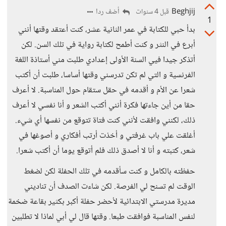
Beghjij
أضف ردا
قبل 4 سنوات
1
بدأ حبي للكتابة في عمر الثانية عشر، كنت أعتقد وقتها أنني
أبرع في النثر و كنت أطمح لكتابة رواية في تلك السن. لكن
أتذكر جيدا فيي السنة الأولى إعدادي طلبت مني أستاذة اللغة
الفرنسية و التي لم تكن تدرسني وقتها أساسا، طلبت أن أكتب
شعرا عن الأم و أقدمه في حقل ستقام حول المناسبة. لا أعرف
حقا من أين جاءتها فكرة أنني أكتب الشعر و أنا نفسي لا أعرف
ذلك، لكنني وافقت لأنني كنت فتاة تتوقع من نفسها أي شيء.
أغلقت علي باب غرفتي و أخذت أرتب أفكاري و أصوغها في
شعر، كتبته و أنا لا أصدق ذلك فلم أتوقع يوما أن أكتب شعرا.
حفظته بالكامل و كنت سأقدمه في تلك الحفلة لكن لضغط
الوقت لم تسنح لي الفرصة. لكن شاءت الصدف أن تناديني
مديرة مدرستي الابتدائية لأحضر حفلة أكبر بكثير بقاعة ضخمة
لنفس المناسبة فوافقت طبعا. وقتها قال لي أبي لماذا لا تطلبين