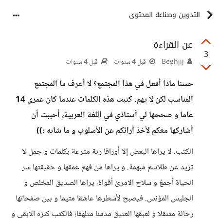
التدوين وصناعة المحتوى
عن القراءة
3
Beghjij
قبل 4 سنوات
قبل 4 سنوات
حسنا ماذا أفعل في هذا المجتمع؟ لا أعرف ما المجتمع
المناسب لكن لا يهم. كتبت هذه الكلمات عندما كان عمري 14
عاما و صححها لي أستاذي في اللغة العربية، أحببت أن
أشاركها معكم لأخذ أرائكم عن الأسلوب و ما شابه :))
الكتب، لا يراها البعض إلا أوراقا رثة مترعة بكلمات و جمل لا
تزيد عن طلاسم مبهمة. و يراها من فهم عمقها و حقيقتها سر
الحياة أجمعُ و سلاح الامرئ أقواهُ، يراها الصديق المخلص و
الجليس المؤنس. فيصبح لأسطرها عاشقا متيما و بين صفحاتها
رحالة متنقلا و لعبقها العتيق مدمنا متلهفا؛ فالكتب كنزه الأبقى و