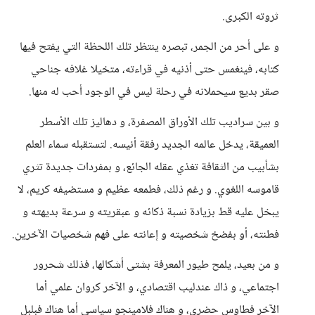
ثروته الكبرى.
و على أحر من الجمر، تبصره ينتظر تلك اللحظة التي يفتح فيها
كتابه، فينغمس حتى أذنيه في قراءته، متخيلا غلافه جناحي
صقر بديع سيحملانه في رحلة ليس في الوجود أحب له منها.
و بين سراديب تلك الأوراق المصفرة، و دهاليز تلك الأسطر
العميقة، يدخل عالمه الجديد رفقة أنيسه. لتستقبله سماء العلم
بشأبيب من الثقافة تغذي عقله الجائع، و بمفردات جديدة تثري
قاموسه اللغوي. و رغم ذلك، فطمعه عظيم و مستضيفه كريم، لا
يبخل عليه قط بزيادة نسبة ذكائه و عبقريته و سرعة بديهته و
فطنته، أو بفضخ شخصيته و إعانته على فهم شخصيات الآخرين.
و من بعيد، يلمح طيور المعرفة بشتى أشكالها، فذلك شحرور
اجتماعي، و ذاك عندليب اقتصادي، و الآخر كروان علمي أما
الآخر فطاوس حضري، و هناك فلامينجو سياسي أما هناك فبلبل