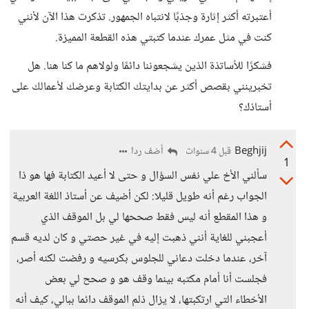
أعتبرته أكثر إثارة وجذبًا لانتباه الجمهور. تذكرت هذا الآن لأنني
كنت في مثل عمرك عندما كتبتي هذه القطعة المميزة.
فشكرًا للأساتذة الذين يشجعوننا دائمًا ولولاهم ما كنا هنا. هل
تخبرينني بقصص أكثر عن بدايتك الكتابة وعرضك لأعمالك على
أستاذك؟
Beghjij
أضف ردا
قبل 4 سنوات
1
سألني الأخ علي نفس السؤال و حتى لا أعيد الكتابة فها هو ذا
الجواب رغم أنه طويل قليلا: لكن أضيف عن أستاذ اللغة العربية
و هذا المقطع أنه ليس فقط صححها لي بل الموقف الذي
أعجبني للغاية أنني ذهبت إليه في غير حصتي و كان لديه قسم
آخر، عندما دخلت دعاني للجلوس بكرسيه و رفضت لكنه أصر،
فجلست أنا أمام مكتبه بينما وقف هو و صحح لي بعض
الأخطاء التي ارتكبتها، لا يزال ذلم الموقف دائما ببالي، كيف أنه