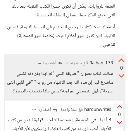
المتعة للروايات، يمكن أن تكون جسرا للكتب الثقيلة بعد ذلك
التي تصنع الفكر حقا وتعطي الثقافة الحقيقية.
أنصحك مثلا بكتاب الرحيق المختوم في السيرة النبوية، قصص
الانبياء لابن كثير، سير أعلام النبلاء (خاصة سير الصحابة)
للذهبي...
Raihan_173
أضف ردا
قبل سنة واحدة
0
هنالك كتاب بعنوان "حديقة النبي "لم ابدا بقراءته لكنني
ساشرع فيه إن شاء الله بعد الانتهاء من رواية" "في قلبي انثى
عبرية"، فهل تنصحني بقراءته؟ وعن ماذا يتحدث بالضبط؟
harounwrites
أضف ردا
قبل سنة واحدة
0
لا أعرف في الحقيقة، وشخصيا لا أحب قراءة الدين من كتب
الأدباء، أحب قراءته من كتب العلماء الراسخين، لأن الأدباء