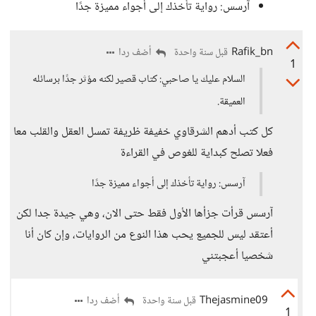
آرسس: رواية تأخذك إلى أجواء مميزة جدًا
Rafik_bn
أضف ردا
قبل سنة واحدة
1
السلام عليك يا صاحبي: كتاب قصير لكنه مؤثر جدًا برسائله
العميقة.
كل كتب أدهم الشرقاوي خفيفة ظريفة تمسل العقل والقلب معا
فعلا تصلح كبداية للغوص في القراءة
آرسس: رواية تأخذك إلى أجواء مميزة جدًا
آرسس قرأت جزأها الأول فقط حتى الان، وهي جيدة جدا لكن
أعتقد ليس للجميع يحب هذا النوع من الروايات، وإن كان أنا
شخصيا أعجبتني
Thejasmine09
أضف ردا
قبل سنة واحدة
1