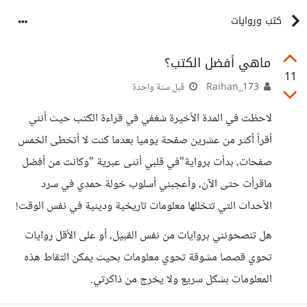
كتب وروايات
ماهي أفضل الكتب؟
11
Raihan_173
قبل سنة واحدة
لاحظت في المدة الأخيرة شغفي في قراءة الكتب حيث أنني
أقرأ أكثر من عشرين صفحة يوميا بعدما كنت لا أتخطى الخمس
صفحات، بدأت برواية"في قلبي أنثى عبرية "وكانت من أفضل
ماقرأت حتى الآن، وأعجبني أسلوب خولة حمدي في سرد
الأحداث التي تتخللها معلومات تاريخية ودينية في نفس الوقت!
هل تنصحونني بروايات من نفس القبيل، أو على الأقل روايات
تحوي قصصا مشوقة تحوي معلومات بحيث يمكن التقاط هذه
المعلومات بشكل سريع ولا يخرج من ذاكرتي.