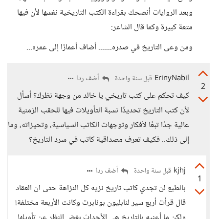
وبعد الروايات أنصحك بقراءة الكتب التاريخية نفسها لأن فيها
متعة كبيرة وكما قال الشاعر:
ومن وعى التاريخ في صدره....... أضاف أعمارًا إلى عمره...
ErinyNabil
أضف ردا
قبل سنة واحدة
2
كيف تحكم على كتب تاريخي يا خالد من وجهة نظرك؟ أسأل
لأن كتب التاريخ تحديدًا نسبة التأويلات فيها للحقب الزمنية
عالية جدًا تبعًا لأفكار وتوجهات الكاتب السياسية، وتحيزاته، وما
إلى ذلك.. فكيف تعرف مصداقية كاتب في سرد التاريخ؟
kjhj
أضف ردا
قبل سنة واحدة
1
بالطبع لن تجدي كاتب تاريخ نزيه كل النزاهة حتى ان العقاد
قال قرأت أربع سير لنابليون بونابرت وكانت الأربعة مختلفة!
ولكن ما أعنيه بالتاريخ هي الأحداث بغض النظر عن تأويلها