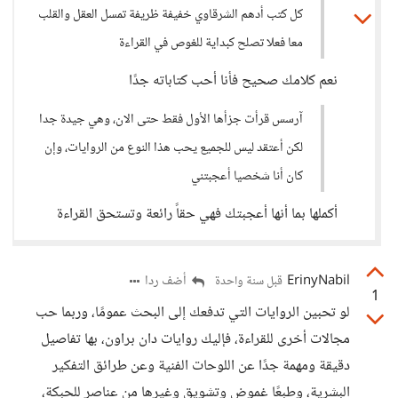
كل كتب أدهم الشرقاوي خفيفة ظريفة تمسل العقل والقلب
معا فعلا تصلح كبداية للغوص في القراءة
نعم كلامك صحيح فأنا أحب كتاباته جدًا
آرسس قرأت جزأها الأول فقط حتى الان، وهي جيدة جدا
لكن أعتقد ليس للجميع يحب هذا النوع من الروايات، وإن
كان أنا شخصيا أعجبتني
أكملها بما أنها أعجبتك فهي حقاً رائعة وتستحق القراءة
ErinyNabil
أضف ردا
قبل سنة واحدة
1
لو تحبين الروايات التي تدفعك إلى البحث عمومًا، وربما حب
مجالات أخرى للقراءة، فإليك روايات دان براون، بها تفاصيل
دقيقة ومهمة جدًا عن اللوحات الفنية وعن طرائق التفكير
البشرية، وطبعًا غموض وتشويق وغيرها من عناصر للحبكة،