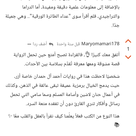
بالإضافة إلى معلومات علمية دقيقة ومفيدة، أما الدراما
والتراجيدي، فلم أقرأ سوى "عداء الطائرة الورقية".. وهي جميلة
جدًا.
Maryomamari178
أضف ردا
قبل سنة واحدة
1
أتفق معك كثيرًا 👌، فالقراءة تصبح أمتع حين تحمل الرواية
قصة مشوقة ومعها معرفة تُقدَّم بسلاسة بين الأحداث.
شخصيًا لاحظت هذا في روايات أحمد آل حمدان خاصة أزر،
حيث يدمج الخيال برمزية عميقة تبقى عالقة في الذهن، وكذلك
في أعمال حنان لاشين وأسامة المسلم وسما سامي التي تحمل
رسائل وأفكار تثري القارئ دون أن تفقده متعة السرد.
هذا النوع من الكتب فعلاً يعلّمنا كيف نقرأ بالعقل والقلب معًا ✨
📚