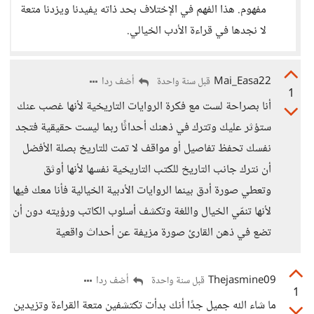
مفهوم. هذا الفهم في الإختلاف بحد ذاته يفيدنا ويزدنا متعة
لا نجدها في قراءة الأدب الخيالي.
Mai_Easa22
أضف ردا
قبل سنة واحدة
1
أنا بصراحة لست مع فكرة الروايات التاريخية لأنها غصب عنك
ستؤثر عليك وتترك في ذهنك أحداثًا ربما ليست حقيقية فتجد
نفسك تحفظ تفاصيل أو مواقف لا تمت للتاريخ بصلة الأفضل
أن نترك جانب التاريخ للكتب التاريخية نفسها لأنها أوثق
وتعطي صورة أدق بينما الروايات الأدبية الخيالية فأنا معك فيها
لأنها تنمّي الخيال واللغة وتكشف أسلوب الكاتب ورؤيته دون أن
تضع في ذهن القارئ صورة مزيفة عن أحداث واقعية
Thejasmine09
أضف ردا
قبل سنة واحدة
1
ما شاء الله جميل جدًا أنك بدأت تكتشفين متعة القراءة وتزيدين