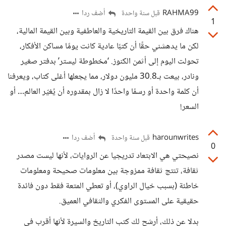
RAHMA99
أضف ردا
قبل سنة واحدة
1
هناك فرق بين القيمة التاريخية والعاطفية وبين القيمة المالية،
لكن ما يدهشني حقًا أن كتبًا عادية كانت يومًا مساكن الأفكار،
تحولت اليوم إلى أثمن الكنوز. ‘مخطوطة ليستر’ بدفتر صغير
ونادر، بيعت بـ30.8 مليون دولار، مما يجعلها أغلى كتاب، ويعرفنا
أن كلمة واحدة أو رسمًا واحدًا لا زال بمقدوره أن يُغيّر العالم… أو
السعر!
harounwrites
أضف ردا
قبل سنة واحدة
0
نصيحتي هي الابتعاد تدريجيا عن الروايات، لأنها ليست مصدر
ثقافة، تنتج ثقافة ممزوجة بين معلومات صحيحة ومعلومات
خاطئة (بسبب خيال الراوي)، أو تعطي المتعة فقط دون فائدة
حقيقية على المستوى الفكري والثقافي العميق.
بدلا عن ذلك، أرشح لك كتب التاريخ والسيرة لأنها أقرب في