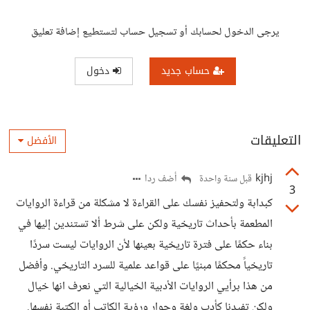
يرجى الدخول لحسابك أو تسجيل حساب لتستطيع إضافة تعليق
حساب جديد
دخول
التعليقات
الأفضل
kjhj
أضف ردا
قبل سنة واحدة
3
كبدابة ولتحفيز نفسك على القراءة لا مشكلة من قراءة الروايات
المطعمة بأحداث تاريخية ولكن على شرط ألا تستندين إليها في
بناء حكمًا على فترة تاريخية بعينها لأن الروايات ليست سردًا
تاريخياً محكمًا مبنيًا على قواعد علمية للسرد التاريخي. وأفضل
من هذا برأيي الروايات الأدبية الخيالية التي نعرف انها خيال
ولكن تفيدنا كأدب ولغة وحوار ورؤية الكاتب أو الكتبة نفسها.