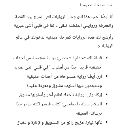
عدد صفحاتك يوميًا
أنا أيضًا أحب هذا النوع من الروايات التي تمزج بين القصة
والمعرفة وروايتي المفضلة تبقى دائمًا في قلبي أنثى عبرية
وأرشح لك هذه الروايات كمرحلة مبدئية لدخولك في عالم
الروايات:
قنبلة الاستخدام الشخصي: رواية مقتبسة من أحداث
حقيقية قريبة جدًا من أسلوب "في قلبي أنثى عبرية"
آزر: أيضًا رواية مستوحاة من أحداث حقيقية
وستجدين فيها أسلوب مشوق ومعرفة مفيدة
إيكادولي: رواية تأخذك لعالم آخر وأسلوبها مشوق
السلام عليك يا صاحبي: كتاب قصير لكنه مؤثر جدًا
برسائله العميقة
لأنها كيارا: مزيج رائع من التشويق والإثارة والخيال