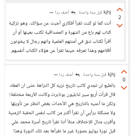
kjhj
أضف ردا
قبل سنة واحدة
2
أنت كما لو كنت تقرأ أفكاري أجبت عن سؤالك. وهو تزكية
كتاب لهم باع من الشهرة و المصداقية لكتب بعينها أو أن
أقرأ لكتاب نثق في أمنتهم العلمية وانهم رجال لا يخونون
أقلامهم وهذا تعرفه حينما تقرأ عن هؤلاء الكتاب أنفسهم.
kjhj
أضف ردا
قبل سنة واحدة
0
بالطبع لن تجدي كاتب تاريخ نزيه كل النزاهة حتى ان العقاد
قال قرأت أربع سير لنابليون بونابرت وكانت الأربعة مختلفة!
ولكن ما أعنيه بالتاريخ هي الأحداث بغض النظر عن تأويلها
ولا مشكلة برأيي أن نقرأ أكثر من كاتب لنفس الحقبة الزمنية
وأقرب مثال للإختلاف مثلاً أننا نقرأ تاريخ أسرة محمد علي
قبل ثورة يوليو بصورة غير ما نقرأها بعد تلك الثورة وهذا