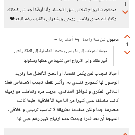
1
صدقتِ فالأرواح تتلاقى قبل الأجساد وأنا أيضًا أجد في كلماتك
وكتاباتك صدى يلامس روحي ويشعرني بالقرب رغم البعد❤️
مجهول
أضف ردا
قبل سنة واحدة
1
تجعلنا ننجذب إلى ما يضيء عتمتنا الداخلية إلى الأفكار التي
تُنير عقلنا وإلى الأرواح التي تشبهنا في عمقها وسكونها
أحيانا ننجذب لمن يكمل نقصنا، أو النسخ الأفضل منا ونريد
الوصول لها كنموذج نقتدي به، وأكثر نقطة تجذب الاشخاص فعلا
التلاقي الفكري والتوافق العقائدي، جربت مرة وتعاملت مع زميلة
كانت مختلفة عني كثيرا من الناحية الأخلاقية، طبعا كانت
محترمة جدا ولكن منفتحة بطريقة لا تناسب تربيتي وأخلاقي،
النتيجة أن بعد فترة وجدت عدم ارتياح كبير رغم حبي لها.