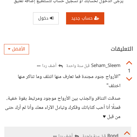
يرجى الدخول لحسابك أو تسجيل حساب لتستطيع إضافة تعليق
حساب جديد
دخول
التعليقات
الأفضل
Seham_Sleem
أضف ردا
قبل سنة واحدة
1
"الأرواح جنود مجندة فما تعارف منها ائتلف وما تناكر منها
اختلف"
صدقت التنافر والجذب بين الأرواح موجود ومرتبط بقوة خفية،
فمثلًا أنا أحب كتاباتك وفكرك وتبادل الآراء معك وأنا لم أرك حتى
من قبل ♥️
Rond
أضف ردا
قبل سنة واحدة