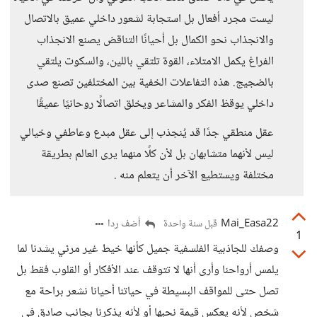
ليست مجرد أفعال بل استجابة لشعور داخلي عميق بالاتصال
والانجذاب نحو الكمال بل أحيانًا التناقض يصنع الانجذاب
الفراغ يكمل الامتلاء، القوة تلتقي باللين، والسكوت يلتقي
بالضجيج. هذه التفاعلات الخفية بين المختلفين تصنع صدى
داخلي يوقظ الفكر والمشاعر ويخلق اتصالًا روحانيًا عميقًا
عقل منطقي جدًا قد يُنجذب إلى عقل مبدع وعاطفي وخيالي
ليس لأنهما متشابهان بل لأن كلًا منهما يرى العالم بطريقة
مختلفة ويستطيع الآخر أن يتعلم منه .
Mai_Easa22
أضف ردا
قبل سنة واحدة
1
وصفك للجاذبية الفلسفية جميل كأنها خيط غير مرئي يشدنا لما
يلمس أرواحنا وأرى أنها لا تتوقف عند الأفكار أو القلوب فقط بل
تصل حتى للمواقف البسيطة في حياتنا أحيانا نشعر براحة مع
شخص لأنه يعكس قيمة نحبها أو لأنه يذكرنا بجانب صادق في