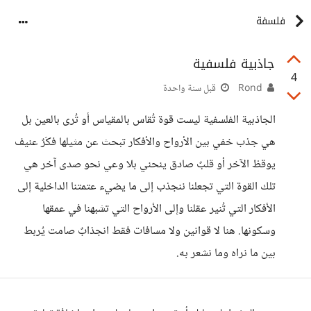
فلسفة
جاذبية فلسفية
4
Rond
قبل سنة واحدة
الجاذبية الفلسفية ليست قوة تُقاس بالمقياس أو تُرى بالعين بل
هي جذب خفي بين الأرواح والأفكار تبحث عن مثيلها فكَرٌ عنيف
يوقظ الآخر أو قلبٌ صادق ينحني بلا وعي نحو صدى آخر هي
تلك القوة التي تجعلنا ننجذب إلى ما يضيء عتمتنا الداخلية إلى
الأفكار التي تُنير عقلنا وإلى الأرواح التي تشبهنا في عمقها
وسكونها. هنا لا قوانين ولا مسافات فقط انجذابٌ صامت يُربط
بين ما نراه وما نشعر به.