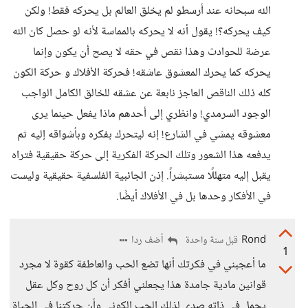
الله سبحانه عند أرسطو لم يخلق العالم بل يحركه فقط! ولكن
كيف يحركه؟! يقول أنه لا يحركه بالمماسة لأنه لو حصل كان الله
عرضة للحوادث وهذا نقص في حقه لا يصح أن يكون وإنما
يحركه كما يحرك المعشوق عاشقه! فحركة الأفلاك و حركة الكون
كله ذلك الناقص العاجز نابعة عن عشقه للخالق الكامل الواجب
الوجود السرمدي! وانظري إلى أحدهم ماذا يفعل حينما يرى
معشوقه يمشي في الشارع! إنه ليتحرك بفكره وبأشواقه إليه ثم
يدفعه هذا الشعور وتلك الحركة الفكرية إلى حركة حقيقية فتراه
يقبل إليه متهللًا مستبشراً. إذن الجائبية الفلسفية حقيقية وليست
في الأفكار وحدها بل في الأفلاك أيضًا.
Rond
أضف ردا
قبل سنة واحدة
1
ما أعجبني في فكرتك أنها تضع الحب والعاطفة كقوة لا مجرد
قوانين مادية جامدة هذا يجعلني أفكر أن كل روح وكل عقل
يحمل في ذاته صدى لذلك الحب الكوني وأن حركتنا في الحياة