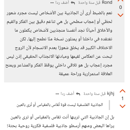
Rond
أضف ردا
قبل سنة واحدة
0
نعم بالضبط أرى أن الجاذبية بين الأشخاص ليست مجرد شعور
لحظي أو إعجاب سطحي بل هي تناغم دقيق بين الفكر والقيم
والأخلاق أحيانًا نجد أنفسنا منجذبين لأشخاص يكملون ما
نفتقده في داخلنا أو يمثلون نسخة منّا نطمح إليها، لكن
الاختلاف الكبير قد يخلق شعورًا بعدم الانسجام لأن الروح
تبحث عن انعكاس لقيمها ومبادئها الانجذاب الحقيقي إذن ليس
مجرد إعجاب بل هو تلاقي داخلي يوقظ الفكر والمشاعر ويمنح
العلاقة استمرارية وراحة عميقة
kjhj
أضف ردا
قبل سنة واحدة
1
الجاذبية الفلسفية ليست قوة تُقاس بالمقياس أو تُرى بالعين
بل إن الجاذبية التي ترينها أنت تقاس بالمقياس أو ترى بالعين
يراها البعض ومنهم أرسطو جاذبية فلسفية فكرية روحية بحتة!