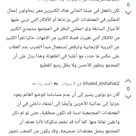
Hind_Emara99
أضف ردا
قبل 3 سنوات
0
لكن بالفعل في جيلنا الحالي هناك الكثيرين ممن يحاولون إعمال
التفكير في المعتقدات التي ورثناها أو الأفكار التي تربي عليها
الأجيال السابقة ولو اعملتي النظر في المجتمع ستجدي الكثير
من الأفكار التي تغيرت فمثلا الكثير من الأمهات حاليا تقرأ الكثير
عن التربية الإيجابية وترفض إستعمال مبدأ الضرب عند العقاب
على عكس ما حدث مع أغلبنا في الطفولة وهذا يدل على أن
المجتمع يتطور للأحسن ولا يظل يتبع القطيع
khaled_elshahat2
أضف ردا
قبل 3 سنوات
0
آلان دو بوتون يشير إلى أن عدم مساءلتنا للوضع القائم يعود
جزئيًا إلى عدائية الآخرين وأيضًا إلى اعتقاد داخلي في أن
المعتقدات المجتمعية لدينا قد تكون منطقية، حتى لو لم نكن
واثقين تمامًا منها. كما أننا قد نخمد شكوكنا لأننا نعتقد أن
المجتمع يحمل معتقدات صحيحة، وقد يكون من الصعب تصور