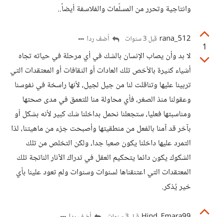
وانتاجية وتحرر من المسلّمات والفلاسفة أيضاً..
rana_512
أضف ردا
قبل 3 سنوات
1
لا بد وأن يصاب الإنسان بالشك في أي مرحلة في حياته تجاه
أشياء كثيرة بالأخص تلك العادات أو الثقافات أو المعتقدات التي
تربينا عليها وتناقلت لنا من جيل لجيل، لأنها راسخة في نفوسنا
وعقولنا منذ الصغر، فأي محاولة منا للتعمق في مدى صحتها
ومناسبتها فعليا، ستجعلنا نحمل بداخلنا شك كبير لأنه بشكل أو
بآخر قد آمنا بالفعل من منطقيتها وأصبحت جزء من ماهيتنا، لذا
التمرد عليها داخلنا يكون صعبا جدا، ولكن التخلص من تلك
الشكوك يكون دائما يتحكيم العقل في تدراك الآثار الناتجة تلك
المعتقدات التي اعتنقناها لسنوات وسنوات ولم تعود علينا بأي
خير يُذكر.