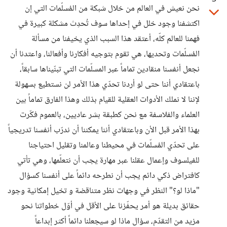
نحن نعيش في العالم من خلال شبكة من المُسلّمات التي إن
اكتشفنا وجود خلل في إحداها سوف تُحدِث مشكلة كبيرة في
فهمنا للعالم كلّه، أعتقد هذا السبب الذي يخيفنا من مسألة
المُسلّمات وتحديها، هي تقوم بتوجيه أفكارنا وأفعالنا، واعتدنا أن
نجعل أنفسنا منقادين تماماً عبر المسلّمات التي تبنّيناها سابقاً،
باعتقادي أننا حتى لو أردنا تحدّي هذا الأمر لن نستطيع بسهولة
لإننا لا نملك الأدوات العقلية للقيام بذلك وهذا الفارق تماماً بين
العلماء والفلاسفة مع نحن كطبقة بشر عاديين، بالعموم فكّرت
بهذا الأمر قبل الأن وباعتقادي أننا يمكننا أن ندرّب أنفسنا تدريجياً
على تحدّي المُسلّمات في محيطنا وعالمنا وتقليل احتياجنا
للفيلسوف وإعمال عقلنا عبر مهارة يجب أن نتعلّمها، وهي تأتي
كافتراض ذكي دائم يجب أن نطرحه دائماً على أنفسنا كسؤال
"ماذا لو؟" النظر في وجهات نظر متناقضة و تخيل إمكانية وجود
حقائق بديلة هو أمر يحفّزنا على الأقل في أوّل خطواتنا نحو
مزيد من التقدّم، سؤال ماذا لو سيجعلنا دائماً أكثر إبداعاً