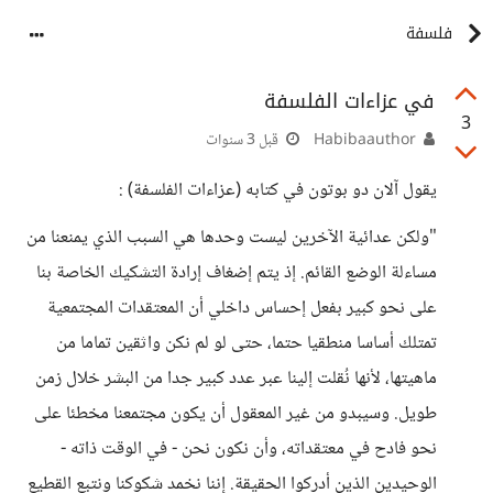
فلسفة
في عزاءات الفلسفة
3
Habibaauthor
قبل 3 سنوات
يقول آلان دو بوتون في كتابه (عزاءات الفلسفة) :
"ولكن عدائية الآخرين ليست وحدها هي السبب الذي يمنعنا من
مساءلة الوضع القائم. إذ يتم إضغاف إرادة التشكيك الخاصة بنا
على نحو كبير بفعل إحساس داخلي أن المعتقدات المجتمعية
تمتلك أساسا منطقيا حتما، حتى لو لم نكن واثقين تماما من
ماهيتها، لأنها نُقلت إلينا عبر عدد كبير جدا من البشر خلال زمن
طويل. وسيبدو من غير المعقول أن يكون مجتمعنا مخطئا على
نحو فادح في معتقداته، وأن نكون نحن - في الوقت ذاته -
الوحيدين الذين أدركوا الحقيقة. إننا نخمد شكوكنا ونتبع القطيع