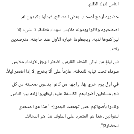
الناس لترك الظلم.
حُضوره أزعج أصحاب بعض المصالح، فبدأوا يكيدون له.
اصطحبوه وكانوا يهدونه ملابس سوداء مُتقنة، لا لشيء إلا
ليراكموها لديه، ويجعلوها خياره الأول عند حاجته، مترصدين
زلته.
في ليلةٍ من ليالي الشتاء القارس، اضطر الرجل لارتداء ملابس
سوداء تحت ثيابه للتدفئة، عازماً على ألا يخرج إلا إذا اضطر ليلاً.
في أول يوم خرج بها، واجهه من كانوا يدعون صحبته من كل
فج، مسلطين أضواءهم الكاشفة عليه، ليظهروا زلته بين الناس.
ونادوا بأصواتهم حتى تجمعت الجموع: "هذا هو المتحدي
للقوانين، هذا هو المتمرد على الملوك، هذا هو المخالف
للحضارة!".