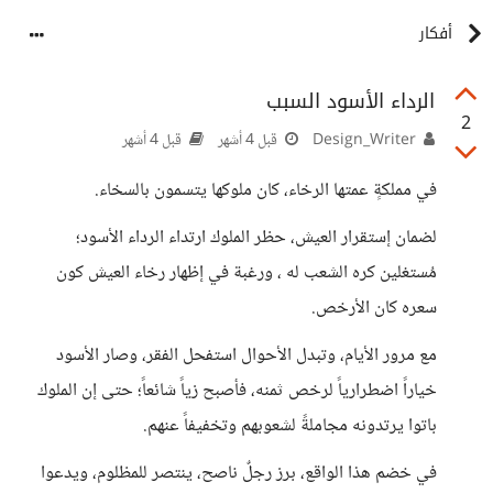
أفكار
الرداء الأسود السبب
2
Design_Writer
قبل 4 أشهر
قبل 4 أشهر
في مملكةٍ عمتها الرخاء، كان ملوكها يتسمون بالسخاء.
لضمان إستقرار العيش، حظر الملوك ارتداء الرداء الأسود؛
مُستغلين كره الشعب له ، ورغبة في إظهار رخاء العيش كون
سعره كان الأرخص.
مع مرور الأيام، وتبدل الأحوال استفحل الفقر، وصار الأسود
خياراً اضطرارياً لرخص ثمنه، فأصبح زياً شائعاً؛ حتى إن الملوك
باتوا يرتدونه مجاملةً لشعوبهم وتخفيفاً عنهم.
في خضم هذا الواقع، برز رجلٌ ناصح، ينتصر للمظلوم، ويدعوا