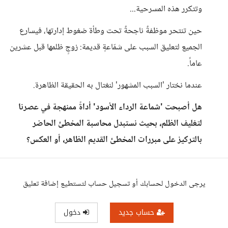
وتتكرر هذه المسرحية...
حين تنتحر موظفةٌ ناجحةٌ تحت وطأة ضغوط إدارتها، فيسارع
الجميع لتعليق السبب على شمّاعةٍ قديمة: زوجٍ ظلمها قبل عشرين
عاماً.
عندما نختار 'السبب المشهور' لنغتال به الحقيقة الظاهرة.
هل أصبحت 'شماعة الرداء الأسود' أداةً ممنهجة في عصرنا
لتغليف الظلم، بحيث نستبدل محاسبة المخطئ الحاضر
بالتركيز على مبررات المخطئ القديم الظاهر، أو العكس؟
يرجى الدخول لحسابك أو تسجيل حساب لتستطيع إضافة تعليق
حساب جديد
دخول