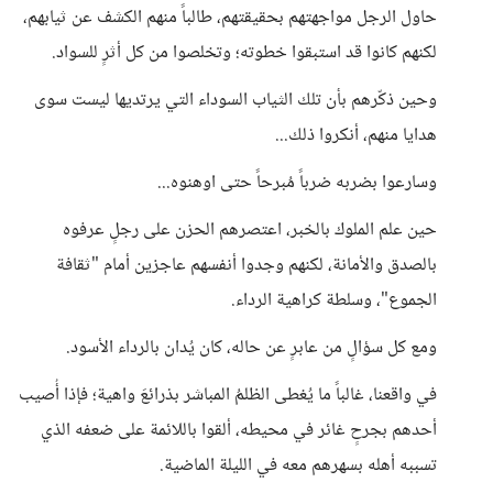
حاول الرجل مواجهتهم بحقيقتهم، طالباً منهم الكشف عن ثيابهم،
لكنهم كانوا قد استبقوا خطوته؛ وتخلصوا من كل أثرٍ للسواد.
وحين ذكّرهم بأن تلك الثياب السوداء التي يرتديها ليست سوى
هدايا منهم، أنكروا ذلك...
وسارعوا بضربه ضرباً مُبرحاً حتى اوهنوه...
حين علم الملوك بالخبر، اعتصرهم الحزن على رجلٍ عرفوه
بالصدق والأمانة، لكنهم وجدوا أنفسهم عاجزين أمام "ثقافة
الجموع"، وسلطة كراهية الرداء.
ومع كل سؤالٍ من عابرٍ عن حاله، كان يُدان بالرداء الأسود.
في واقعنا، غالباً ما يُغطى الظلمُ المباشر بذرائعَ واهية؛ فإذا أُصيب
أحدهم بجرحٍ غائر في محيطه، ألقوا باللائمة على ضعفه الذي
تسببه أهله بسهرهم معه في الليلة الماضية.