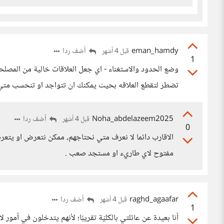
eman_hamdy
أضف ردا
قبل 4 أشهر
1
وضع الحدود والاستغناء - اي جعل العلاقات خالية من المصلحه
تضطر لتقطع العلاقه بحيث يمكنك ان تتواجد او تنحسب متي
Noha_abdelazeem2025
أضف ردا
قبل 4 أشهر
0
الاقارب دائما لا نعرف متي نحتاجهم، ممكن نتعرض او يتع
مفتوح لاي طاريء او مستجد صعب .
raghd_agaafar
أضف ردا
قبل 4 أشهر
1
أنا بعيدة عن عائلتي بالكليّة تقريبًا؛ لأنهم يتدخلون في أمور