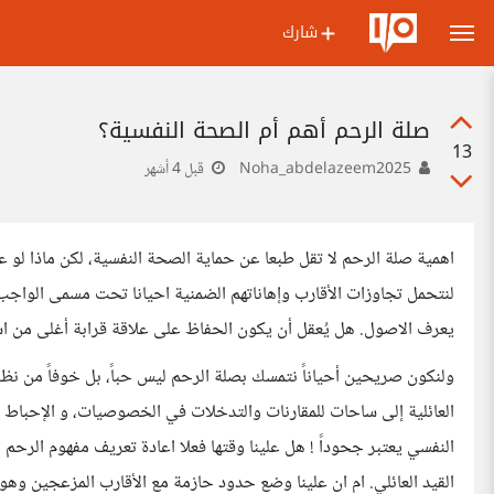
شارك
صلة الرحم أهم أم الصحة النفسية؟
13
Noha_abdelazeem2025
قبل 4 أشهر
اهمية صلة الرحم لا تقل طبعا عن حماية الصحة النفسية، لكن ماذا لو ع
لنتحمل تجاوزات الأقارب وإهاناتهم الضمنية احيانا تحت مسمى الواجب
يعرف الاصول. هل يُعقل أن يكون الحفاظ على علاقة قرابة أغلى من است
و​لنكون صريحين أحياناً نتمسك بصلة الرحم ليس حباً، بل خوفاً من نظ
العائلية إلى ساحات للمقارنات والتدخلات في الخصوصيات، و الإحباط اح
النفسي يعتبر جحوداً ! هل علينا وقتها فعلا اعادة تعريف مفهوم الرحم ل
القيد العائلي. ام ان علينا وضع حدود حازمة مع الأقارب المزعجين وه