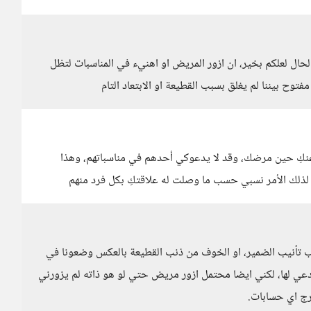
لحال لعلكم بخير، ان ازور المريض او اهنيء في المناسبات لتظل
وح بيننا لم يغلق بسبب القطيعة او الابتعاد التام
 عنكِ حين مرضك، وقد لا يدعوكي أحدهم في مناسباتهم، وهذا
ذلك الأمر نسبي حسب ما وصلت له علاقتكِ بكل فرد منهم
باب تأنيب الضمير، او الخوف من ذنب القطيعة بالعكس وضعونا في
 ادعي لها، لكني ايضا محتمل ازور مريض حتي لو هو ذاته لم يزورني
رج اي حسابات.