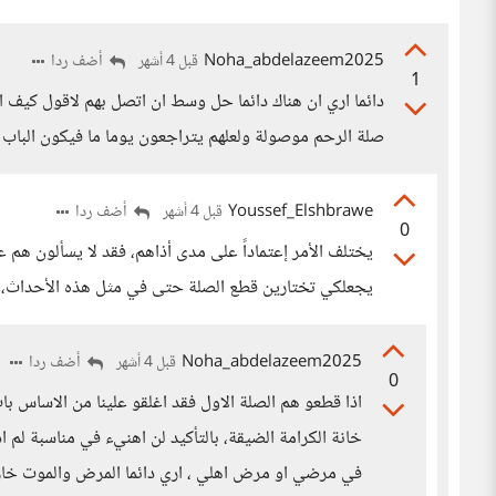
Noha_abdelazeem2025
أضف ردا
قبل 4 أشهر
1
دائما اري ان هناك دائما حل وسط ان اتصل بهم لاقول كيف ا
صلة الرحم موصولة ولعلهم يتراجعون يوما ما فيكون الباب مفت
Youssef_Elshbrawe
أضف ردا
قبل 4 أشهر
0
يختلف الأمر إعتماداً على مدى أذاهم، فقد لا يسألون هم
يجعلكي تختارين قطع الصلة حتى في مثل هذه الأحداث، ل
Noha_abdelazeem2025
أضف ردا
قبل 4 أشهر
0
اذا قطعو هم الصلة الاول فقد اغلقو علينا من الاساس 
خانة الكرامة الضيقة، بالتأكيد لن اهنيء في مناسبة لم
في مرضي او مرض اهلي ، اري دائما المرض والموت خا