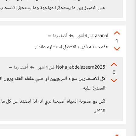
على التمييز بين ما يستحق المواجهة وما يستحق الانسحاب 
asanal
أضف ردا
قبل 4 أشهر
1
هذه مسئله فقهيه الافضل استشاره عالما .
Noha_abdelazeem2025
أضف ردا
قبل 4 أشهر
0
كل الاستشارين سواء التربويين او حتي علماء الفقه يرون ان
المقدرة عليه .
لكن مع صعوبة الحياة اصبحنا نري انه اذا ابعتدنا عن كل م
الذكاء.