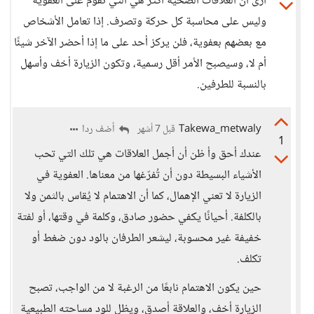
أرى أن العلاقات الصحية أكثر هي التي تقوم على العفوية
وليس على محاسبة كل حركة وتصرف. إذا تعامل الأشخاص
مع بعضهم بعفوية، فلن يركز أحد على ما إذا أحضر الآخر شيئًا
أم لا، وسيصبح الأمر أقل رسمية، وتكون الزيارة أخف وأسهل
بالنسبة للطرفين.
Takewa_metwaly
أضف ردا
قبل 7 أشهر
1
عندك أحق وأ ظن أن أجمل العلاقات هي تلك التي تحب
الأشياء البسيطة دون أن تُفرّغها من معناها. العفوية في
الزيارة لا تعني الإهمال، كما أن الاهتمام لا يُقاس بالثمن ولا
بالكلفة. أحيانًا يكفي حضور صادق، وكلمة في وقتها، أو لفتة
خفيفة غير محسوبة، ليشعر الطرفان بالود دون ضغط أو
تكلف.
حين يكون الاهتمام نابعًا من الرغبة لا من الواجب، تصبح
الزيارة أخف، والعلاقة أصدق، ويظل للود مساحته الطبيعية