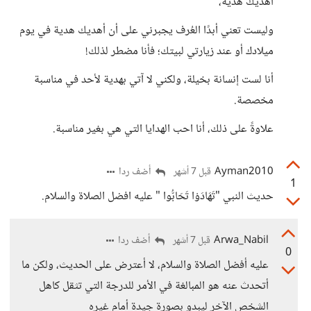
أهديك هدية،
وليست تعني أبدًا العُرف يجبرني على أن أهديك هدية في يوم
ميلادك أو عند زيارتي لبيتك؛ فأنا مضطر لذلك!
أنا لست إنسانة بخيلة، ولكني لا آتي بهدية لأحد في مناسبة
مخصصة.
علاوةً على ذلك، أنا احب الهدايا التي هي بغير مناسبة.
Ayman2010
أضف ردا
قبل 7 أشهر
1
حديث النبي "تَهَادَوْا تَحَابُّوا " عليه افضل الصلاة والسلام.
Arwa_Nabil
أضف ردا
قبل 7 أشهر
0
عليه أفضل الصلاة والسلام، لا أعترض على الحديث، ولكن ما
أتحدث عنه هو المبالغة في الأمر للدرجة التي تثقل كاهل
الشخص الآخر ليبدو بصورة جيدة أمام غيره