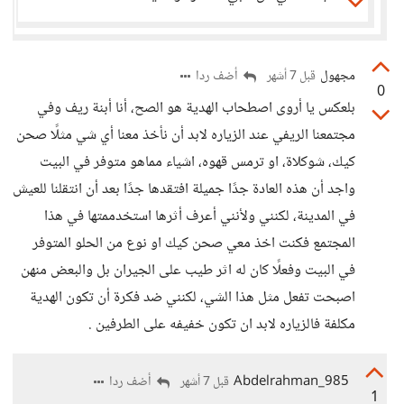
مجهول
أضف ردا
قبل 7 أشهر
0
بلعكس يا أروى اصطحاب الهدية هو الصح، أنا أبنة ريف وفي
مجتمعنا الريفي عند الزياره لابد أن نأخذ معنا أي شي مثلًا صحن
كيك، شوكلاة، او ترمس قهوه، اشياء مماهو متوفر في البيت
واجد أن هذه العادة جدًا جميلة افتقدها جدًا بعد أن انتقلنا للعيش
في المدينة، لكنني ولأنني أعرف أثرها استخدممتها في هذا
المجتمع فكنت اخذ معي صحن كيك او نوع من الحلو المتوفر
في البيت وفعلًا كان له اثر طيب على الجيران بل والبعض منهن
اصبحت تفعل مثل هذا الشي، لكنني ضد فكرة أن تكون الهدية
مكلفة فالزياره لابد ان تكون خفيفه على الطرفين .
Abdelrahman_985
أضف ردا
قبل 7 أشهر
1