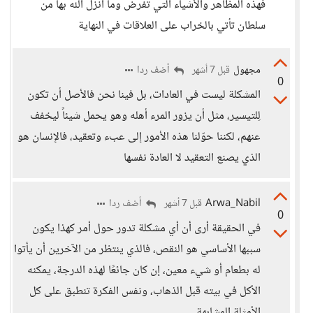
فهذه المظاهر والأشياء التي تفرض وما أنزل الله بها من
سلطان تأتي بالخراب على العلاقات في النهاية
مجهول
أضف ردا
قبل 7 أشهر
0
المشكلة ليست في العادات، بل فينا نحن فالأصل أن تكون
لِلتيسير، مثل أن يزور المرء أهله وهو يحمل شيئاً ليخفف
عنهم، لكننا حوّلنا هذه الأمور إلى عبء وتعقيد، فالإنسان هو
الذي يصنع التعقيد لا العادة نفسها
Arwa_Nabil
أضف ردا
قبل 7 أشهر
0
في الحقيقة أرى أن أي مشكلة تدور حول أمر كهذا يكون
سببها الأساسي هو النقص، فالذي ينتظر من الآخرين أن يأتوا
له بطعام أو شيء معين، إن كان جائعًا لهذه الدرجة، يمكنه
الأكل في بيته قبل الذهاب، ونفس الفكرة تنطبق على كل
الأمثلة المشابهة