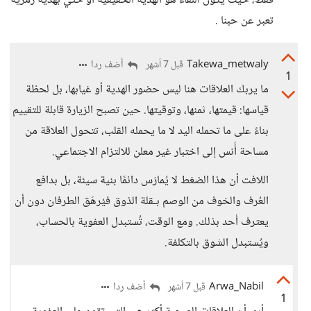
فقط، حيث يكون اللقاء هو الهدية الحقيقية او حتي بهدية رمزية
تعبر عن حبنا .
Takewa_metwaly
أضف ردا
قبل 7 أشهر
1
ما يربك العلاقات هنا ليس حضور الهدية أو غيابها، بل لحظة
قياسها: قيمتها، ثمنها، وتوقيتها. حين تصبح الزيارة قابلة للتقييم
بناءً على ما تحمله اليد لا ما يحمله القلب، تتحول العلاقة من
مساحة أُنس إلى اختبار غير معلن للالتزام الاجتماعي.
اللافت أن هذا الضغط لا يُمارَس دائمًا بنية سيئة، بل بدافع
العُرف والخوف من الوصم بـقلة الذوق فيُرهَق الطرفان دون أن
يعترف أحد بذلك. ومع الوقت، تُستبدل العفوية بالحساب،
ويُستبدل الشوق بالتكلفة.
Arwa_Nabil
أضف ردا
قبل 7 أشهر
1