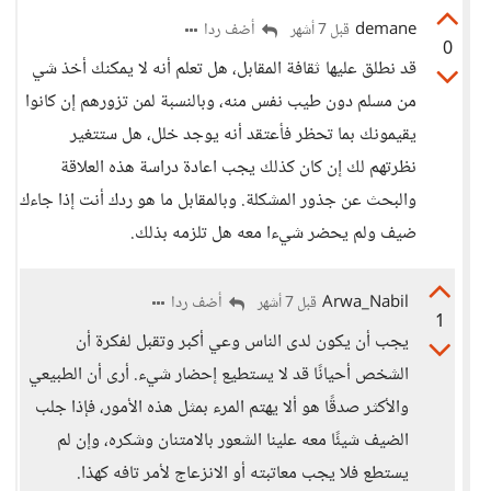
demane
أضف ردا
قبل 7 أشهر
0
قد نطلق عليها ثقافة المقابل، هل تعلم أنه لا يمكنك أخذ شي
من مسلم دون طيب نفس منه، وبالنسبة لمن تزورهم إن كانوا
يقيمونك بما تحظر فأعتقد أنه يوجد خلل، هل ستتغير
نظرتهم لك إن كان كذلك يجب اعادة دراسة هذه العلاقة
والبحث عن جذور المشكلة. وبالمقابل ما هو ردك أنت إذا جاءك
ضيف ولم يحضر شيءا معه هل تلزمه بذلك.
Arwa_Nabil
أضف ردا
قبل 7 أشهر
1
يجب أن يكون لدى الناس وعي أكبر وتقبل لفكرة أن
الشخص أحيانًا قد لا يستطيع إحضار شيء. أرى أن الطبيعي
والأكثر صدقًا هو ألا يهتم المرء بمثل هذه الأمور، فإذا جلب
الضيف شيئًا معه علينا الشعور بالامتنان وشكره، وإن لم
يستطع فلا يجب معاتبته أو الانزعاج لأمر تافه كهذا.