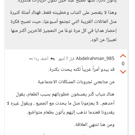
يأتون نادرًا، لكنها تصبح عبئًا حين تكون الزيارات متكررة.
وهذا لا يقتصر على الشاب وخطيبته فقط، فهناك أمثلة كثيرة
مثل العائلات القريبة التي تجتمع أسبوعيًا، حيث تصبح فكرة
إحضار هدايا في كل مرة نوعًا من التعجيز للآخرين أكثر منها
تعبيرًا عن الود.
Abdelrahman_985
أضف ردا
قبل 7 أشهر
0
قد يبدو أمراً غريباً لكنه يحدث بكثرة.
من متابعتي لجروبات المشكلات الاجتماعية
هناك شباب كُثر يفسخون خطوباتهم بسبب الطعام، يقول
أحدهم.. لا يعزمونا مثل ما يحدث مع الجميع ، ويقول غيره لا
يقدرونا فعندما نذهب إليهم يأتون بطعام متواضع.
ومن هنا تنتهي العلاقة.