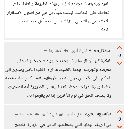
الفرد ورغبته فالمجتمع لا يُبنى بهذه الطريقة والعادات التي
تحافظ على التماسك ليست عبئاً، بل هي من أصول الاستقرار
الاجتماعي، والتخلي عنها لا يمثل تقدماً بل خطوة نحو
التفكك.
Arwa_Nabil
أضف ردا
قبل 7 أشهر
0
الفكرة كلها أن الإنسان قد يحدد ما يراه صحيحًا بناءً على
معرفته وتجربته، وهذا بالضبط ما أراه. أغلب الناس يميلون إلى
الحكم على الآخرين دون النظر لظروفهم. فقد يكون جلب هدية
أثناء الزيارة أمرًا مستحبًا، لكنه لا يعني بالضرورة أنه الصحيح،
ولا يمنحنا الحق في لوم الآخرين إذا لم يقوموا به.
raghd_agaafar
أضف ردا
قبل 7 أشهر
قبل 7 أشهر
0
في الريف الهدايا التي يصطحبها الناس في الزيارة، تخضع