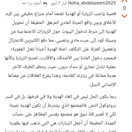
Noha_abdelazeem2025
أضف ردا
قبل 7 أشهر
0
قضية واجب الزيارة أو الهدية تضعنا أمام صراع حقيقي بين كرم
الأخلاق وبين واقع الحياة المادي المرهق. الحقيقة أن تحويل
الهدية إلى شرط لدخول البيوت حول الزيارات الاجتماعية من
وسيلة للود إلى عبء مادي ونفسي، مما دفع الكثيرين للاعتزال
وتفضيل العزلة على التكلف. اصلا الهدية أحياناً تقتل العفوية؛
فبمجرد دخول المادة بين الأصدقاء والأقارب، تصبح الزيارة وكأنها
عملية تبادل تجاري أو سداد ديون، حيث ينتظر الطرف الآخر
هدية مماثلة في زيارته القادمة، وهذا يفرغ العلاقات من معناها
الإنساني النبيل.
​ربما يكون الحل ليس في إلغاء الهدية ولا في فرضها، بل في كسر
بروتوكول الثمن. فالمجتمع الذي يشترط أن تكون الهدية ثمينة
لكي لا تُعتبر قلة ذوق هو مجتمع يقدس المظاهر على حساب
المودة. الحقيقة أن أجمل الزيارات هي التي نذهب فيها بقلوبنا