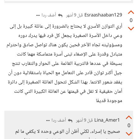
Esraashaaban129
أضف ردا
قبل 9 أشهر
0
أري التوازن الأسري لا يحتاج بالضرورة إلى عائلة كبيرة بل إلى
وعي داخل الأسرة الصغيرة يجعل كل فرد فيها يدرك دوره
ومسؤوليته تجاه الآخر فحين يكون هناك تواصل صادق واحترام
متبادل وقدرة على الإصغاء تبنى أسرة متماسكة مهما كانت
بسيطة في عددها فالتربية القائمة على الحوار والتقارب تنتج
جيل أكثر توازن قادر على التعامل مع الحياة باستقلالية دون أن
يفقد شعور الانتما. بهذا الشكل تتحول العائلة الصغيرة إلى دائرة
أمان حقيقية لا تقل في قيمتها عن العائلة الكبيرة التي كانت
موجودة قديمًا
Lina_Amer1
أضف ردا
قبل 9 أشهر
0
صحيح يا إسراء، لكنّي أظن أن الوعي وحده لا يكفي ما لم