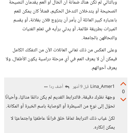
وبالتالي لم تكن هناك ضمانة أن الخال أو العم يقدمان النصيحة
الصحيحة أو يتدخلان التدخل الحكيم، فمثلاً كان يمكن للعم
باعتباره كبير العائلة أن يأمر أن يتزوج فلان بفلانة، أو يقسم
الميراث بطريقة ظالمة، أو يدلي برأيه في تعلم الفتيات
والتحاقهن بالجامعة.
وعلى العكس من ذلك تعاني العائلات الآن من التفكك الكامل
فيمكن أن لا يعرف العم في أي مرحلة دراسية يكون الأطفال، ولا
يعرف أحوالهم.
Lina_Amer1
أضف ردا
قبل 9 أشهر
0
وجهة نظرك دقيقة، فالترابط القديم لم يكن دائمًا مثاليًا، وأحيانًا
تحوّل إلى نوعٍ من السيطرة أو الوصاية باسم الخبرة أو المكانة.
لكنّ غياب ذلك الترابط تمامًا خلق فراغًا عاطفيًا واجتماعيًا لا
يمكن إنكاره.