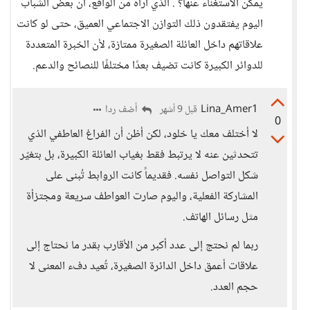
يمكن الاستغناء عنها؟ . الذي أراه من الواقع، أن بعض الشباب
اليوم يفتقدون ذلك التوازن الاجتماعي العميق، حتى لو كانت
علاقاتهم داخل العائلة الصغيرة ممتازة، لأن الخبرة المتعددة
للدوائر الكبيرة كانت تضيف بعدًا مختلفًا للنصائح والدعم.
Lina_Amer1
أضف ردا
قبل 9 أشهر
0
لا أختلف معك يا خلود، لكن أظن أن الفراغ العاطفي الذي
تتحدثين عنه لا يرتبط فقط بغياب العائلة الكبيرة، بل بتغيّر
شكل التواصل نفسه. فقديماً كانت الروابط تُبنى على
المشاركة الفعلية، واليوم صارت العواطف سريعة ومجتزأة
مثل رسائل الهاتف.
ربما لم نحتج إلى عدد أكبر من الأقارب بقدر ما نحتاج إلى
علاقات أعمق داخل الدائرة الصغيرة، تُعيد دفء المعنى لا
حجم العدد.