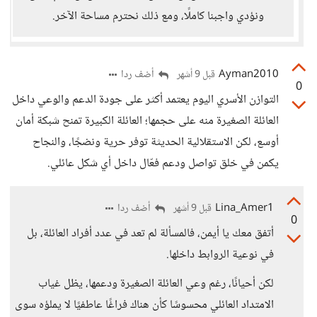
ونؤدي واجبنا كاملًا، ومع ذلك نحترم مساحة الآخر.
Ayman2010
أضف ردا
قبل 9 أشهر
0
التوازن الأسري اليوم يعتمد أكثر على جودة الدعم والوعي داخل
العائلة الصغيرة منه على حجمها؛ العائلة الكبيرة تمنح شبكة أمان
أوسع، لكن الاستقلالية الحديثة توفر حرية ونضجًا، والنجاح
يكمن في خلق تواصل ودعم فعّال داخل أي شكل عائلي.
Lina_Amer1
أضف ردا
قبل 9 أشهر
0
أتفق معك يا أيمن، فالمسألة لم تعد في عدد أفراد العائلة، بل
في نوعية الروابط داخلها.
لكن أحيانًا، رغم وعي العائلة الصغيرة ودعمها، يظل غياب
الامتداد العائلي محسوسًا كأن هناك فراغًا عاطفيًا لا يملؤه سوى