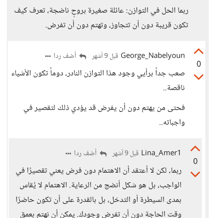
ربما الحل في التوازن: عائلة صغيرة بروحٍ ناضجة، تعرف كيف
تكون قريبة دون أن تتجاوز، وتهتم دون أن تفرض.
George_Nabelyoun
أضف ردا
قبل 9 أشهر
0
صعب جداً برأيي وجود هذا التوازن النادر، دوماً تكون الأشياء
ناقصة..
فحتى من يهتم دون أن يفرض قد يؤدي ذلك لتقصير في
واجباته..
Lina_Amer1
أضف ردا
قبل 9 أشهر
0
ربما، لكن لا أعتقد أن الاهتمام دون فرض يعني تقصيرًا في
الواجب، بل هو شكل أنضج من الرعاية. الاهتمام لا يُقاس
بمدى السيطرة أو التدخل، بل بالقدرة على أن تكون حاضرًا
وقت الحاجة دون أن تفرض وجودك. يمكن أن نهتم بعمق