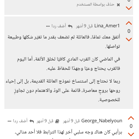
0
حذف بواسطة المستخدم
Lina_Amer1
أضف ردا
قبل 9 أشهر
0
أتفق معك تمامًا، فالعائلة لم تضعف بقدر ما تغيّر شكلها وطبيعة
تواصلها.
في الماضي كان القرب المادي كافيًا لخلق الألفة، أما اليوم
فالقرب يحتاج وعيًا وجهدًا للحفاظ عليه.
ربما لا نحتاج إلى استنساخ نموذج العائلة القديمة، بل إلى إحياء
روحها بروحٍ معاصرة، قائمة على الودّ والاهتمام دون تجاوزٍ
للخصوصية.
George_Nabelyoun
أضف ردا
قبل 9 أشهر
قبل 9 أشهر
0
برأيي كان هناك وجه سلبي آخر لهذا الترابط فلا أحد مثالي،