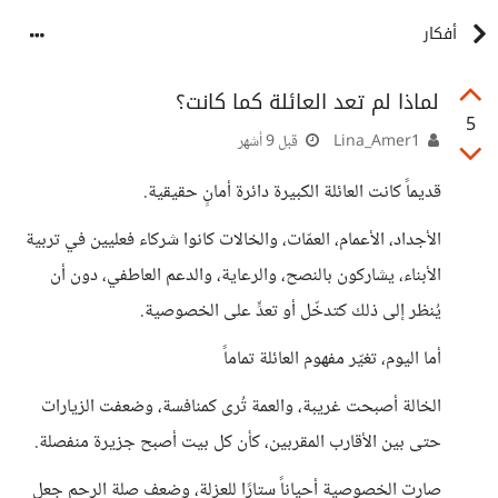
أفكار
لماذا لم تعد العائلة كما كانت؟
5
Lina_Amer1
قبل 9 أشهر
قديماً كانت العائلة الكبيرة دائرة أمانٍ حقيقية.
الأجداد، الأعمام، العمّات، والخالات كانوا شركاء فعليين في تربية
الأبناء، يشاركون بالنصح، والرعاية، والدعم العاطفي، دون أن
يُنظر إلى ذلك كتدخّل أو تعدٍّ على الخصوصية.
أما اليوم، تغيّر مفهوم العائلة تماماً
الخالة أصبحت غريبة، والعمة تُرى كمنافسة، وضعفت الزيارات
حتى بين الأقارب المقربين، كأن كل بيت أصبح جزيرة منفصلة.
صارت الخصوصية أحياناً ستارًا للعزلة، وضعف صلة الرحم جعل