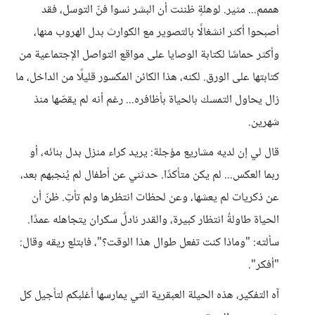
هممم... مثير. لوهلةٍ ظننت أن البشر نسوا فنّ التوسل، فقد
أصبحوا أكثر انشغالًا بالتصوير مع الكوارث بدل الهروب منها،
وأكثر حماسًا لكتابة الوصايا على مواقع التواصل الإجتماعية من
كتابتها على الورق. لكنه، هذا الكائن المكسور قليلًا من الداخل، ما
زال يحاول التمسك بالحياة بأظافره... رغم أنه لم يقصّها منذ
شهرين.
قال لي إن لديه مشاريع مؤجلة: يريد كراء منزل بدل بنائه، أو
ربما العكس... لم يكن متأكدًا. حدثني عن أطفال لم يُنجبهم بعد،
عن ذكريات لم يعشها، وعن لحظات انتظرها ولم تأتِ. ظنّ أن
الحياة طاولةُ انتظار كبيرة، والقدر نادلٌ سكران يتجاهله عمدًا.
سألته: "وماذا كنت تفعل طوال هذا الوقت؟"، فابتلع ريقه وقال:
"أفكر".
آه التفكير، هذه الحيلة العبقرية التي يمارسها أغلبكم لتأجيل كل