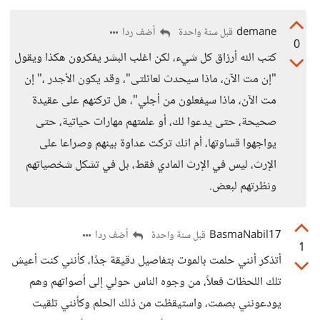
demane
أضف ردا
قبل سنة واحدة
0
كتب الله أرزاق كل شيء، لكن اغلب البشر يفكرون هكذا ويقول
"إن مت الآن، ماذا سيحدث لعائلتى"، وقد يكون الأجدر ،" إن
مت الآن، ماذا سيفعلون من أجلي"، هل تركتهم على عقيدة
صحيحة، حتى يدعوا لك، أو علمتهم مهارات حياتية، حتى
يواجهوا قساوتها، أم انك تركت عداوة بينهم وصراعا على
الإرث، ليس في الإرث المادي فقط، بل في تشكل شخصياتهم
ونظرتهم لبعض.
BasmaNabil17
أضف ردا
قبل سنة واحدة
1
أتذكر أنني حلمت بالموت بتفاصيل دقيقة جدًا، كأنني كنت أعيش
تلك اللحظات فعلاً، من وجوه الناس حولي إلى أصواتهم وهم
يودعونني بصمت، واستيقظت من ذلك الحلم وكأنني تلقيت