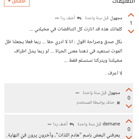
التعليقات
الأفضل
مجهول
أضف ردا
قبل سنة واحدة
1
كلماتك هذه قد اثارت كل التناقضات في مخيلتي ...
بكل صدق وصراحة اقول : انا لا ادري حقا ... ربما فعلا يجعلنا ظل
الموت نستعيد في ذهننا معنى الحياة ... او ربما يشل اطراف
مخيلتنا ويتركنا نستسلم فقط ...
لا اعرف .
مجهول
قبل سنة واحدة
0
حذف بواسطة المستخدم
demane
أضف ردا
قبل سنة واحدة
0
يعرفني البعض باسم "هادم اللذات"، وآخرون يرون فيّ النهاية.