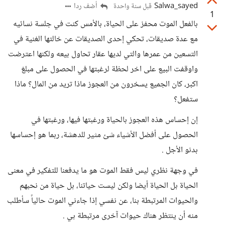
Salwa_sayed
أضف ردا
قبل سنة واحدة
1
بالفعل الموت محفز على الحياة، بالأمس كنت في جلسة نسائيه
مع عدة صديقات، تحكي إحدى الصديقات عن خالتها الغنية في
التسعين من عمرها والتي لديها عقار تحاول بيعه ولكنها اعترضت
واوقفت البيع على اخر لحظة لرغبتها في الحصول على مبلغ
اكبر، كان الجميع يسخرون من العجوز ماذا تريد من المال؟ ماذا
ستفعل؟
إن إحساس هذه العجوز بالحياة ورغبتها فيها، ورغبتها في
الحصول على أفضل الأشياء شئ مثير للدهشة، ربما هو إحساسها
بدنو الأجل .
في وجهة نظري ليس فقط الموت هو ما يدفعنا للتفكير في معنى
الحياة بل الحياة أيضا ولكن ليست حياتنا، بل حياة من نحبهم
والحيوات المرتبطة بنا، عن نفسي إذا جاءني الموت حالياً سأطلب
منه أن ينتظر هناك حيوات آخرى مرتبطة بي .