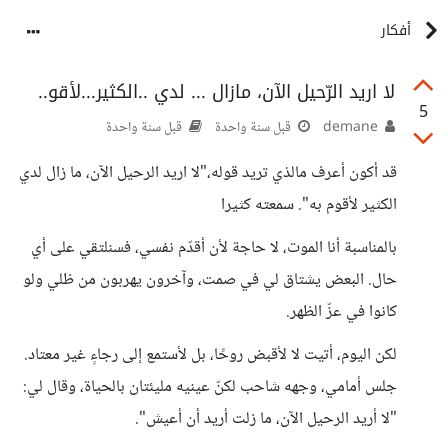
أفكار
لا اريد الرّحيل الآن، مازال ... لدي ..الكثير...لأقو..
5
demane
قبل سنة واحدة
قبل سنة واحدة
قد أكون أعرف مالذي تريد قوله،"لا اريد الرحيل الآن، ما زال لدي
الكثير لأقوم به". سمعته كثيرا
بالمناسبة أنا الموت، لا حاجة لأن أقدّم نفسي، فسنلتقي على أي
حال. البعض يشتاق لي في صمت، وآخرون يهربون من ظلي ولو
كانوا في عزّ الظهر.
لكن اليوم، أتيت لا لأقبض روحًا، بل لأستمع إلى رجاءٍ غير معتاد.
جلس أمامي، وجهه شاحب لكنّ عينيه مليئتان بالحياة، وقال لي:
"لا أريد الرحيل الآن، ما زلت أريد أن أعيش".