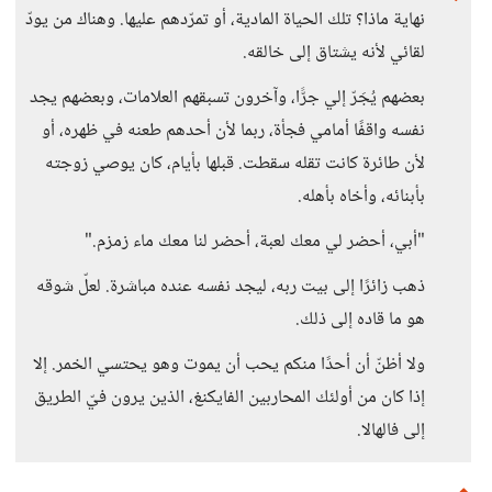
نهاية ماذا؟ تلك الحياة المادية، أو تمرّدهم عليها. وهناك من يودّ
لقائي لأنه يشتاق إلى خالقه.
بعضهم يُجَرّ إلي جرًّا، وآخرون تسبقهم العلامات، وبعضهم يجد
نفسه واقفًا أمامي فجأة، ربما لأن أحدهم طعنه في ظهره، أو
لأن طائرة كانت تقله سقطت. قبلها بأيام، كان يوصي زوجته
بأبنائه، وأخاه بأهله.
"أبي، أحضر لي معك لعبة، أحضر لنا معك ماء زمزم."
ذهب زائرًا إلى بيت ربه، ليجد نفسه عنده مباشرة. لعلّ شوقه
هو ما قاده إلى ذلك.
ولا أظنّ أن أحدًا منكم يحب أن يموت وهو يحتسي الخمر. إلا
إذا كان من أولئك المحاربين الفايكنغ، الذين يرون فيّ الطريق
إلى فالهالا.