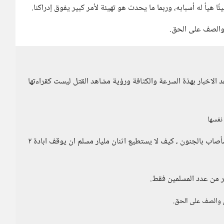
ئًا هيأ له أسبابه، وربما ما يحدث هو تهيئة لأمر كبير يفوق إدراكنا.
 والصف على الحق.
هد الاخبار بهذة السرعة والكثافة ورؤية مشاهد القتل ليست كقراءتها
 نفسها
اعرف ولا اقصد التقليل من آلامهم ولكن احيانا اشعر كأنى سأصاب بالجنون ، كيف لا يستطيع اثنان مليار مسلم ان يوقف ابادة ٢
ر من عدد المسلمين فقط.
ل والصف على الحق.