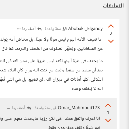
التعليقات
Abobakr_Elgandy
أضف ردا
قبل سنة واحدة
2
ما تعيشه الأمة اليوم ليس موتًا ولا عبثًا، بل مخاض أمة يُولد 
عن المتخاذلين، ويُطهّر الصفوف من الضعف والتردد، كما قال تعالى: ﴿وَلِيُ
ما يحدث في غزة أليم، لكنه ليس غريبًا على سنن الله في النصر
بعد أن سقط من سقط وثبت من ثبّت الله ،وإن كان البلاء شديدً
الثكالى، كلها أمانات في ميزان الله، لن تضيع، بل هي التي تُمهّد
الله لا يُخلف وعده.
Omar_Mahmoud173
أضف ردا
قبل سنة واحدة
1
انا اعرف واتفق معك اخى لكن رؤية مايحدث معهم حتى ونح
لهم شيئًا ونقف متفرجون فقط.