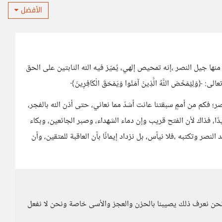
الأفضل
منها جيل النصر ،إنه تمحيص إلهي، يُميّز فيه الله الثابتين على الحق
مَحِّصَ اللَّهُ الَّذِينَ آمَنُوا وَيَمْحَقَ الْكَافِرِينَ﴾
؛ فكم من أممٍ سبقتنا عانت أشدّ مما نعاني، حتى أذن الله بالفجر،
ا، فذاك لأن الفتح قريب وإن دماء الشهداء، وصبر الجائعين، وبكاء
 النصر وتكتبه ،فلا نيأس، بل نزداد إيمانًا بأن العاقبة للمتقين، وأن
ن نعرف ذلك يصيبنا بالحزن والعجز والأسى خاصة ونحن لا نفعل